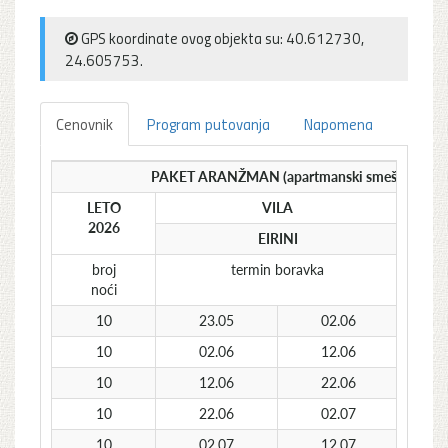
GPS koordinate ovog objekta su: 40.612730,
24.605753.
Cenovnik
Program putovanja
Napomena
PAKET ARANŽMAN (apartmanski smeštaj i auto
LETO
VILA
2026
EIRINI
s
broj
termin boravka
noći
10
23.05
02.06
10
02.06
12.06
10
12.06
22.06
10
22.06
02.07
10
02.07
12.07