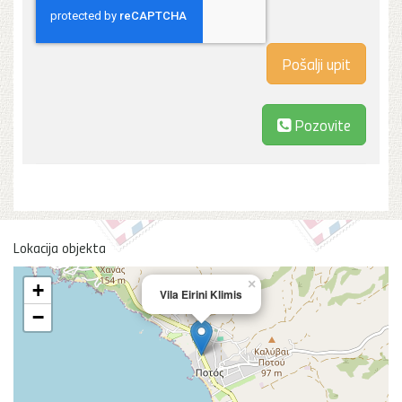
Pozovite
Lokacija objekta
×
+
Vila Eirini Klimis
−