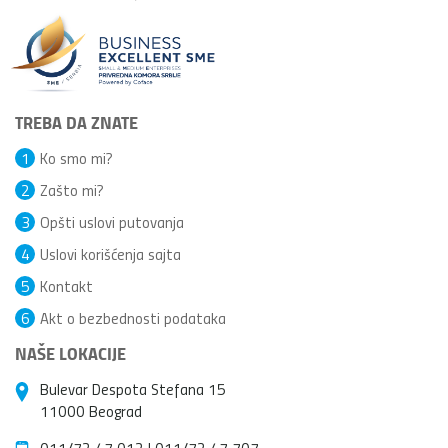
TREBA DA ZNATE
1
Ko smo mi?
2
Zašto mi?
3
Opšti uslovi putovanja
4
Uslovi korišćenja sajta
5
Kontakt
6
Akt o bezbednosti podataka
NAŠE LOKACIJE
Bulevar Despota Stefana 15
11000 Beograd