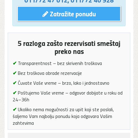
Zatražite ponudu
5 razloga zašto rezervisati smeštaj
preko nas
✔
Transparentnost – bez skrivenih troškova
✔
Bez troškova obrade rezervacije
✔
Čuvate Vaše vreme – brzo, lako i jednostavno
✔
Poštujemo Vaše vreme – odgovor dobijate u roku od
24–36h
✔
Ukoliko nema mogućnosti za upit koji ste poslali,
šaljemo Vam najbolju ponudu koja odgovara Vašim
zahtevima