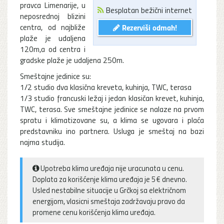
pravca Limenarije, u
Besplatan bežični internet
neposrednoj blizini
centra, od najbliže
Rezerviši odmah!
plaže je udaljena
120m,a od centra i
gradske plaže je udaljena 250m.
Smeštajne jedinice su:
1/2 studio dva klasična kreveta, kuhinja, TWC, terasa
1/3 studio francuski ležaj i jedan klasičan krevet, kuhinja,
TWC, terasa. Sve smeštajne jedinice se nalaze na prvom
spratu i klimatizovane su, a klima se ugovara i plaća
predstavniku ino partnera. Usluga je smeštaj na bazi
najma studija.
Upotreba klima uređaja nije uracunata u cenu.
Doplata za korišćenje klima uređaja je 5€ dnevno.
Usled nestabilne situacije u Grčkoj sa električnom
energijom, vlasicni smeštaja zadržavaju pravo da
promene cenu korišćenja klima uređaja.