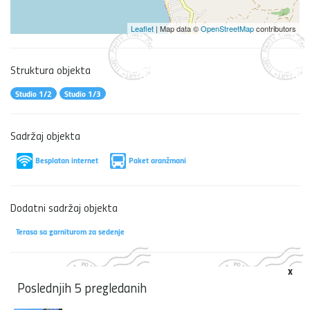
Leaflet
| Map data ©
OpenStreetMap
contributors
Struktura objekta
Studio 1/2
Studio 1/3
Sadržaj objekta
Besplatan internet
Paket aranžmani
Dodatni sadržaj objekta
Terasa sa garniturom za sedenje
x
Poslednjih 5 pregledanih