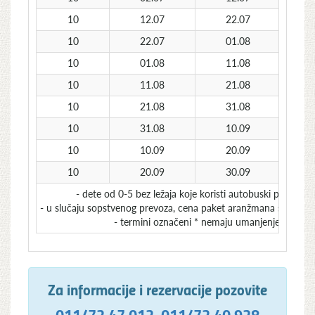
10
12.07
22.07
10
22.07
01.08
10
01.08
11.08
10
11.08
21.08
10
21.08
31.08
10
31.08
10.09
10
10.09
20.09
10
20.09
30.09
- dete od 0-5 bez ležaja koje koristi autobuski prevoz d
- u slučaju sopstvenog prevoza, cena paket aranžmana se umanju
- termini označeni * nemaju umanjenje za sops
Za informacije i rezervacije pozovite
011/72 47 012
,
011/72 40 928