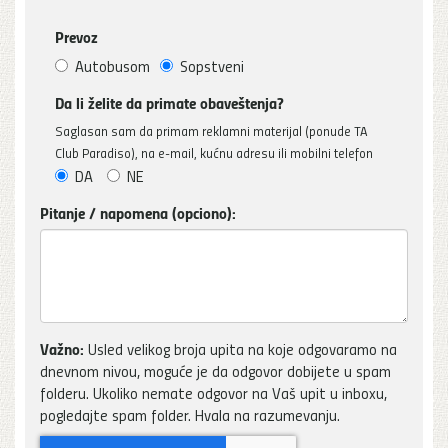
Prevoz
Autobusom
Sopstveni
Da li želite da primate obaveštenja?
Saglasan sam da primam reklamni materijal (ponude TA
Club Paradiso), na e-mail, kućnu adresu ili mobilni telefon
DA
NE
Pitanje / napomena (opciono):
Važno:
Usled velikog broja upita na koje odgovaramo na
dnevnom nivou, moguće je da odgovor dobijete u spam
folderu. Ukoliko nemate odgovor na Vaš upit u inboxu,
pogledajte spam folder. Hvala na razumevanju.