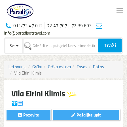
T
011/72 47 012
72 47 707
72 39 603
info@paradisotravel.com
Traži
Sve
Letovanje
Grčka
Grčka ostrva
Tasos
Potos
Vila Eirini Klimis
Vila Eirini Klimis
Pozovite
Pošaljite upit