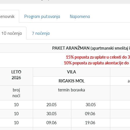
enovnik
Program putovanja
Napomena
10 noćenja
7 noćenja
PAKET ARANŽMAN (apartmanski smeštaj i 
15% popusta za uplate u celosti do 
10% popusta za uplatu akontacije do
LETO
VILA
2026
RIGAKIS MOL
a
broj
termin boravka
noći
10
20.05
30.05
10
30.05
09.06
10
09.06
19.06