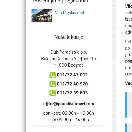
Poslednjih 5 pregledanih
Vil
Vila Rigakis mol
zel
izv
apa
odr
Naše lokacije
Čet
po 
Club Paradiso d.o.o.
pro
Bulevar Despota Stefana 15
po
11000 Beograd
ura
cca
011/72 47 012
Vil
011/72 40 928
011/72 39 603
office@paradisotravel.com
pon–pet: 09.00h - 19.00h
sub: 09.00h - 14.00h