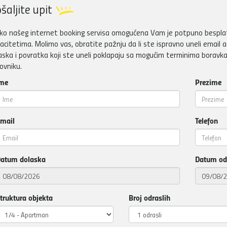
šaljite upit
ko našeg internet booking servisa omogućena Vam je potpuno besplatn
acitetima. Molimo vas, obratite pažnju da li ste ispravno uneli email a
aska i povratka koji ste uneli poklapaju sa mogućim terminima boravka
ovniku.
me
Prezime
mail
Telefon
atum dolaska
Datum od
truktura objekta
Broj odraslih