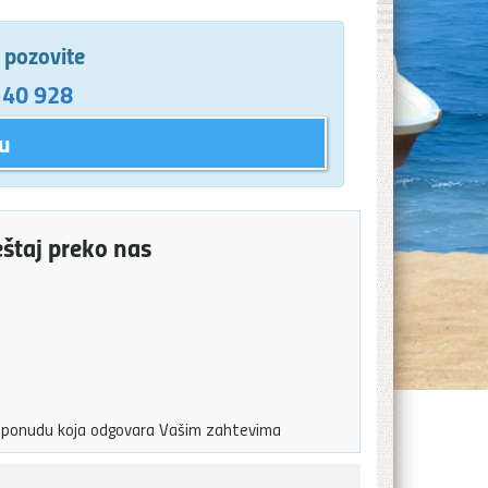
e pozovite
 40 928
u
eštaj preko nas
ju ponudu koja odgovara Vašim zahtevima