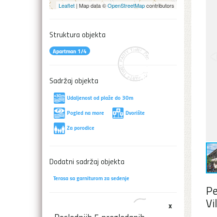
Leaflet
| Map data ©
OpenStreetMap
contributors
Struktura objekta
Apartman 1/4
Sadržaj objekta
Udaljenost od plaže do 30m
Pogled na more
Dvorište
Za porodice
Dodatni sadržaj objekta
Terasa sa garniturom za sedenje
Pe
Vi
x