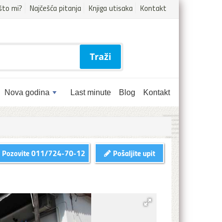
što mi?
Najčešća pitanja
Knjiga utisaka
Kontakt
Traži
Nova godina
Last minute
Blog
Kontakt
Pozovite
011/724-70-12
Pošaljite upit