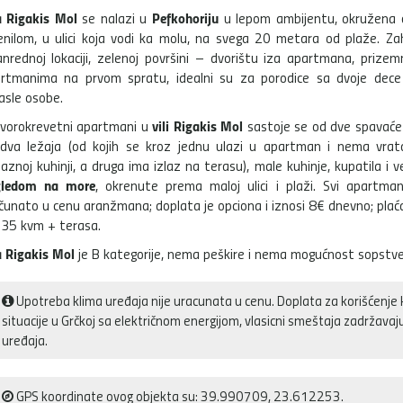
a Rigakis Mol
Pefkohoriju
se nalazi u
u lepom ambijentu, okružena 
enilom, u ulici koja vodi ka molu, na svega 20 metara od plaže. Zah
anrednoj lokaciji, zelenoj površini – dvorištu iza apartmana, prizemn
rtmanima na prvom spratu, idealni su za porodice sa dvoje dece il
asle osobe.
vili Rigakis Mol
vorokrevetni apartmani u
sastoje se od dve spavaće
dva ležaja (od kojih se kroz jednu ulazi u apartman i nema vra
laznoj kuhinji, a druga ima izlaz na terasu), male kuhinje, kupatila i
gledom na more
, okrenute prema maloj ulici i plaži. Svi apartman
čunato u cenu aranžmana; doplata je opciona i iznosi 8€ dnevno; plaća
 35 kvm + terasa.
a Rigakis Mol
je B kategorije, nema peškire i nema mogućnost sopstve
Upotreba klima uređaja nije uracunata u cenu. Doplata za korišćenje 
situacije u Grčkoj sa električnom energijom, vlasicni smeštaja zadržava
uređaja.
GPS koordinate ovog objekta su: 39.990709, 23.612253.