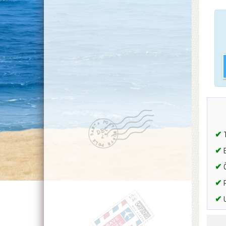
✔
T
✔
B
✔
Č
✔
P
✔
U