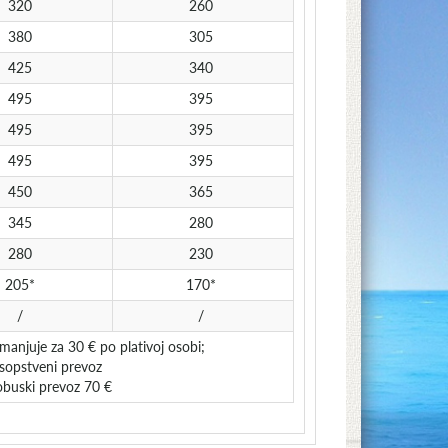
320
260
380
305
425
340
495
395
495
395
495
395
450
365
345
280
280
230
205*
170*
/
/
anjuje za 30 € po plativoj osobi;
 sopstveni prevoz
tobuski prevoz 70 €