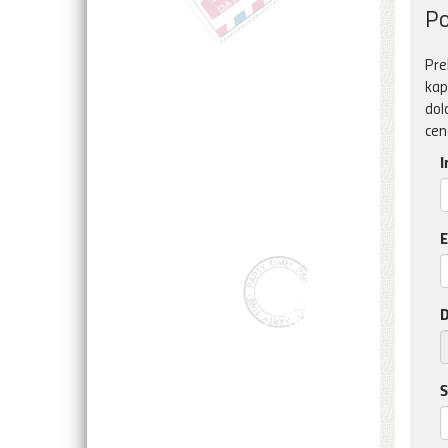
Po
Pre
kap
dol
cen
I
E
D
S