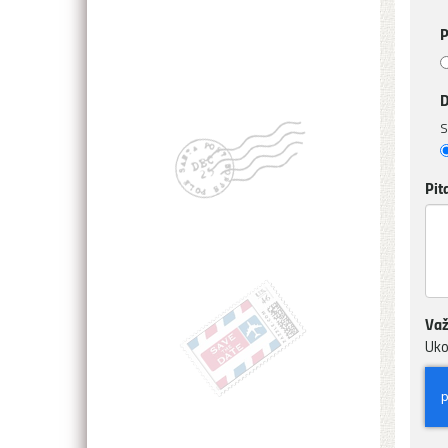
P
D
S
Pit
Važ
Uko