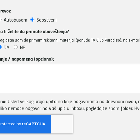
revoz
Autobusom
Sopstveni
a li želite da primate obaveštenja?
aglasan sam da primam reklamni materijal (ponude TA Club Paradiso), na e-mail, 
DA
NE
anje / napomena (opciono):
no:
Usled velikog broja upita na koje odgovaramo na dnevnom nivou, m
liko nemate odgovor na Vaš upit u inboxu, pogledajte spam folder. H