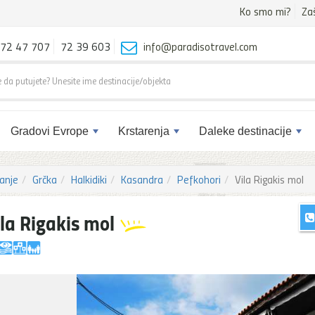
Ko smo mi?
Za
72 47 707
72 39 603
info@paradisotravel.com
Gradovi Evrope
Krstarenja
Daleke destinacije
anje
Grčka
Halkidiki
Kasandra
Pefkohori
Vila Rigakis mol
ila Rigakis mol