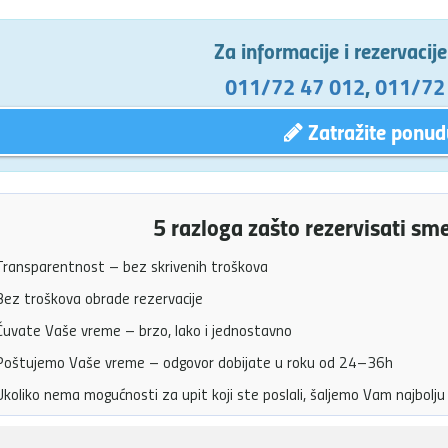
Za informacije i rezervacij
011/72 47 012
,
011/72
Zatražite ponud
5 razloga zašto rezervisati sm
ransparentnost – bez skrivenih troškova
ez troškova obrade rezervacije
uvate Vaše vreme – brzo, lako i jednostavno
oštujemo Vaše vreme – odgovor dobijate u roku od 24–36h
koliko nema mogućnosti za upit koji ste poslali, šaljemo Vam najbol