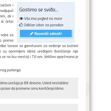
cvećem i
Gostima se sviđa...
valjujući
im, ali i
Vila ima pogled na more
i četiri
Odličan izbor za porodice
Rezerviši odmah!
 sobe sa
ta prema
 velike terase sa garniturom za sedenje sa bočnim
i su opremljeni klima uređajem (korišćenje nije
 se na licu mesta) i TV-om. Veličina apartmana je
nog parkinga.
klima urešaja je 8€ dnevno. Usled nestabilne
ju pravo da promene cenu korišćenja klima