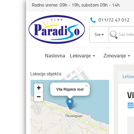
Radno vreme: 09h - 19h, subotom 09h - 14h
011/72 47 012
Sve
Naslovna
Letovanje
Zimovanje
Lokacija objekta
Letov
×
+
Vila Rigakis mol
V
−