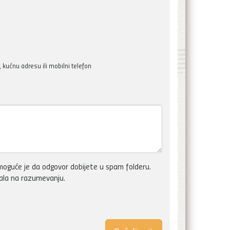
kućnu adresu ili mobilni telefon
oguće je da odgovor dobijete u spam folderu.
vala na razumevanju.