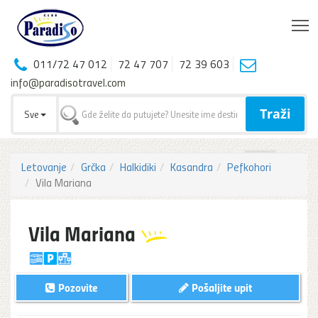
T
011/72 47 012
72 47 707
72 39 603
info@paradisotravel.com
Traži
Sve
Letovanje
Grčka
Halkidiki
Kasandra
Pefkohori
Vila Mariana
Vila Mariana
Pozovite
Pošaljite upit