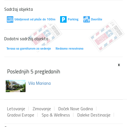
Sadržaj objekta
Udaljenost od plaže do 100m
Parking
Dvorište
Dodatni sadržaj objekta
Terasa sa garniturom za sedenje
Nedavno renovirana
x
Poslednjih 5 pregledanih
Vila Mariana
Letovanje
Zimovanje
Doček Nove Godina
Gradovi Evrope
Spa & Wellness
Daleke Destinacije