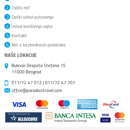
2
Zašto mi?
3
Opšti uslovi putovanja
4
Uslovi korišćenja sajta
5
Kontakt
6
Akt o bezbednosti podataka
NAŠE LOKACIJE
Bulevar Despota Stefana 15
11000 Beograd
011/72 47 012
|
011/72 47 707
office@paradisotravel.com