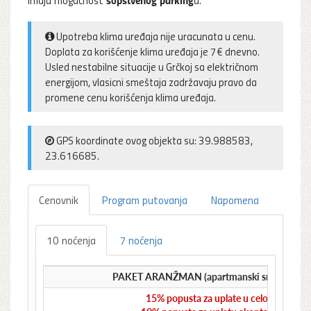
Upotreba klima uređaja nije uracunata u cenu.
Doplata za korišćenje klima uređaja je 7€ dnevno.
Usled nestabilne situacije u Grčkoj sa električnom
energijom, vlasicni smeštaja zadržavaju pravo da
promene cenu korišćenja klima uređaja.
GPS koordinate ovog objekta su: 39.988583,
23.616685.
Cenovnik
Program putovanja
Napomena
10 noćenja
7 noćenja
PAKET ARANŽMAN (apartmanski smeštaj i aut
15% popusta za uplate u celosti do 31.