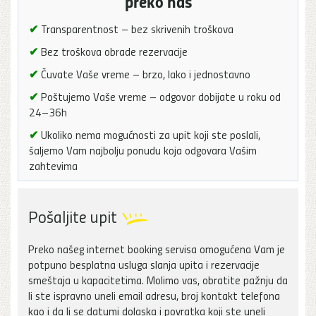
preko nas
✔
Transparentnost – bez skrivenih troškova
✔
Bez troškova obrade rezervacije
✔
Čuvate Vaše vreme – brzo, lako i jednostavno
✔
Poštujemo Vaše vreme – odgovor dobijate u roku od
24–36h
✔
Ukoliko nema mogućnosti za upit koji ste poslali,
šaljemo Vam najbolju ponudu koja odgovara Vašim
zahtevima
Pošaljite upit
Preko našeg internet booking servisa omogućena Vam je
potpuno besplatna usluga slanja upita i rezervacije
smeštaja u kapacitetima. Molimo vas, obratite pažnju da
li ste ispravno uneli email adresu, broj kontakt telefona
kao i da li se datumi dolaska i povratka koji ste uneli