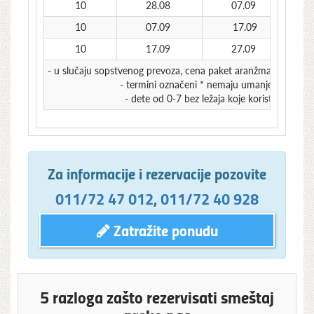
10
28.08
07.09
10
07.09
17.09
10
17.09
27.09
- u slučaju sopstvenog prevoza, cena paket aranžmana se uman
- termini označeni * nemaju umanjenje za sop
- dete od 0-7 bez ležaja koje koristi autobu
Za informacije i rezervacije pozovite
011/72 47 012
,
011/72 40 928
Zatražite ponudu
5 razloga zašto rezervisati smeštaj