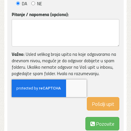
DA
NE
Pitanje / napomena (opciono):
Važno:
Usled velikog broja upita na koje odgovaramo na
dnevnom nivou, moguće je da odgovor dobijete u spam
folderu. Ukoliko nemate odgovor na Vaš upit u inboxu,
pogledajte spam folder. Hvala na razumevanju.
Pozovite