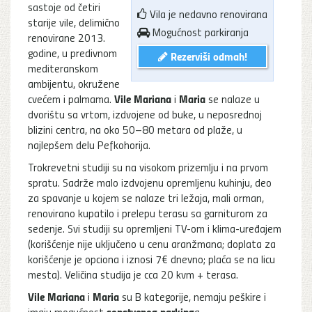
sastoje od četiri
Vila je nedavno renovirana
starije vile, delimično
Mogućnost parkiranja
renovirane 2013.
godine, u predivnom
Rezerviši odmah!
mediteranskom
ambijentu, okružene
Vile Mariana
Maria
cvećem i palmama.
i
se nalaze u
dvorištu sa vrtom, izdvojene od buke, u neposrednoj
blizini centra, na oko 50–80 metara od plaže, u
najlepšem delu Pefkohorija.
Trokrevetni studiji su na visokom prizemlju i na prvom
spratu. Sadrže malo izdvojenu opremljenu kuhinju, deo
za spavanje u kojem se nalaze tri ležaja, mali orman,
renovirano kupatilo i prelepu terasu sa garniturom za
sedenje. Svi studiji su opremljeni TV-om i klima-uređajem
(korišćenje nije uključeno u cenu aranžmana; doplata za
korišćenje je opciona i iznosi 7€ dnevno; plaća se na licu
mesta). Veličina studija je cca 20 kvm + terasa.
Vile Mariana
Maria
i
su B kategorije, nemaju peškire i
sopstvenog parking
imaju mogućnost
a.