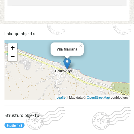
Lokacija objekta
×
+
Vila Mariana
−
Leaflet
| Map data ©
OpenStreetMap
contributors
Struktura objekta
Studio 1/3