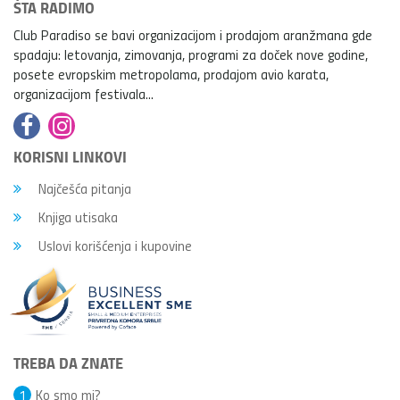
ŠTA RADIMO
Club Paradiso se bavi organizacijom i prodajom aranžmana gde
spadaju: letovanja, zimovanja, programi za doček nove godine,
posete evropskim metropolama, prodajom avio karata,
organizacijom festivala...
KORISNI LINKOVI
Najčešća pitanja
Knjiga utisaka
Uslovi korišćenja i kupovine
TREBA DA ZNATE
1
Ko smo mi?