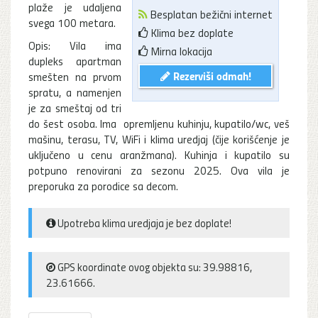
plaže je udaljena
Besplatan bežični internet
svega 100 metara.
Klima bez doplate
Opis: Vila ima
Mirna lokacija
dupleks apartman
Rezerviši odmah!
smešten na prvom
spratu, a namenjen
je za smeštaj od tri
do šest osoba. lma opremljenu kuhinju, kupatilo/wc, veš
mašinu, terasu, TV, WiFi i klima uredjaj (čije korišćenje je
uključeno u cenu aranžmana). Kuhinja i kupatilo su
potpuno renovirani za sezonu 2025. Ova vila je
preporuka za porodice sa decom.
Upotreba klima uredjaja je bez doplate!
GPS koordinate ovog objekta su: 39.98816,
23.61666.