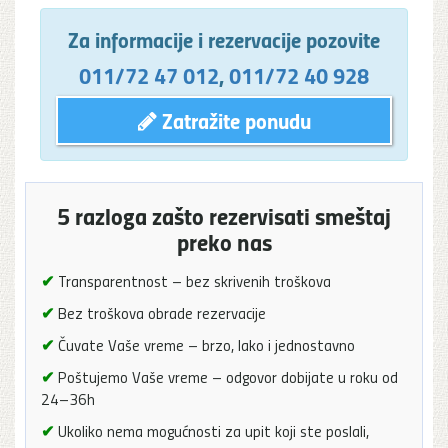
Za informacije i rezervacije pozovite
011/72 47 012
,
011/72 40 928
Zatražite ponudu
5 razloga zašto rezervisati smeštaj
preko nas
✔
Transparentnost – bez skrivenih troškova
✔
Bez troškova obrade rezervacije
✔
Čuvate Vaše vreme – brzo, lako i jednostavno
✔
Poštujemo Vaše vreme – odgovor dobijate u roku od
24–36h
✔
Ukoliko nema mogućnosti za upit koji ste poslali,