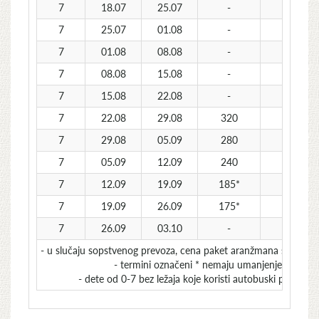
7
18.07
25.07
-
355
7
25.07
01.08
-
355
7
01.08
08.08
-
355
7
08.08
15.08
-
355
7
15.08
22.08
-
315
7
22.08
29.08
320
275
7
29.08
05.09
280
240
7
05.09
12.09
240
210
7
12.09
19.09
185*
170
7
19.09
26.09
175*
140*
7
26.09
03.10
-
130*
- u slučaju sopstvenog prevoza, cena paket aranžmana se umanju
- termini označeni * nemaju umanjenje za sops
- dete od 0-7 bez ležaja koje koristi autobuski prevoz 