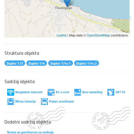
Leaflet
| Map data ©
OpenStreetMap
contributors
Struktura objekta
Duplex 1/3
Duplex 1/4
Duplex 1/4+1
Duplex 1/4+2
Sadržaj objekta
Besplatan internet
AC u ceni
Nov nameštaj
SAT TV
Mirna lokacija
Paket aranžmani
Dodatni sadržaj objekta
Terasa sa garniturom za sedenje