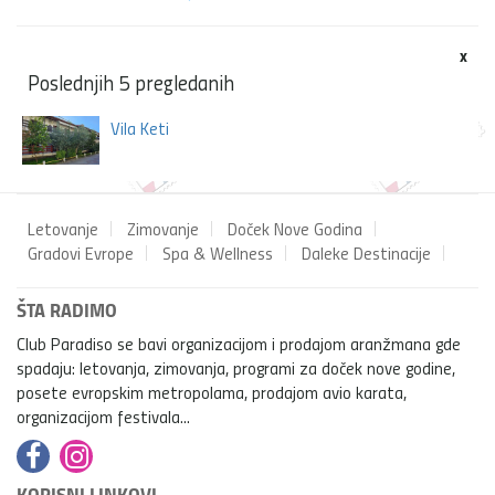
x
Poslednjih 5 pregledanih
Vila Keti
Letovanje
Zimovanje
Doček Nove Godina
Gradovi Evrope
Spa & Wellness
Daleke Destinacije
ŠTA RADIMO
Club Paradiso se bavi organizacijom i prodajom aranžmana gde
spadaju: letovanja, zimovanja, programi za doček nove godine,
posete evropskim metropolama, prodajom avio karata,
organizacijom festivala...
KORISNI LINKOVI