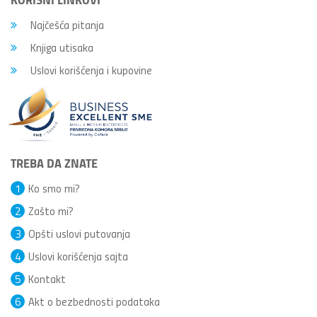
Najčešća pitanja
Knjiga utisaka
Uslovi korišćenja i kupovine
TREBA DA ZNATE
1
Ko smo mi?
2
Zašto mi?
3
Opšti uslovi putovanja
4
Uslovi korišćenja sajta
5
Kontakt
6
Akt o bezbednosti podataka