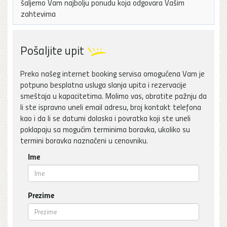
šaljemo Vam najbolju ponudu koja odgovara Vašim
zahtevima
Pošaljite upit
Preko našeg internet booking servisa omogućena Vam je
potpuno besplatna usluga slanja upita i rezervacije
smeštaja u kapacitetima. Molimo vas, obratite pažnju da
li ste ispravno uneli email adresu, broj kontakt telefona
kao i da li se datumi dolaska i povratka koji ste uneli
poklapaju sa mogućim terminima boravka, ukoliko su
termini boravka naznačeni u cenovniku.
Ime
Prezime