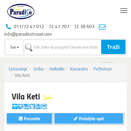
T
011/72 47 012
72 47 707
72 39 603
info@paradisotravel.com
Traži
Sve
Letovanje
Grčka
Halkidiki
Kasandra
Pefkohori
Vila Keti
Vila Keti
Pozovite
Pošaljite upit