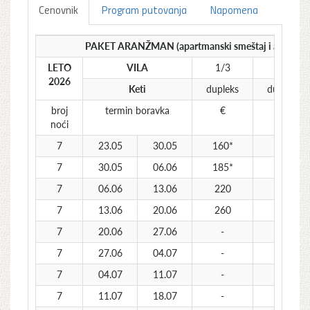
Cenovnik
Program putovanja
Napomena
PAKET ARANŽMAN (apartmanski smeštaj i autobuski
LETO
VILA
1/3
1/4
2026
Keti
dupleks
dupleks
broj
termin boravka
€
€
noći
7
23.05
30.05
160*
125*
7
30.05
06.06
185*
140*
7
06.06
13.06
220
175
7
13.06
20.06
260
200
7
20.06
27.06
-
225
7
27.06
04.07
-
260
7
04.07
11.07
-
285
7
11.07
18.07
-
320