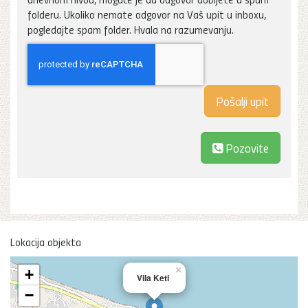
folderu. Ukoliko nemate odgovor na Vaš upit u inboxu,
pogledajte spam folder. Hvala na razumevanju.
Pozovite
Lokacija objekta
×
+
Vila Keti
−