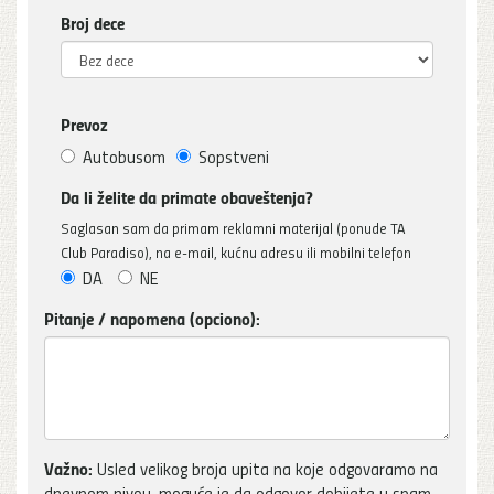
Broj dece
Prevoz
Autobusom
Sopstveni
Da li želite da primate obaveštenja?
Saglasan sam da primam reklamni materijal (ponude TA
Club Paradiso), na e-mail, kućnu adresu ili mobilni telefon
DA
NE
Pitanje / napomena (opciono):
Važno:
Usled velikog broja upita na koje odgovaramo na
dnevnom nivou, moguće je da odgovor dobijete u spam