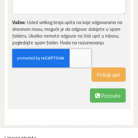
Važno:
Usled velikog broja upita na koje odgovaramo na
dnevnom nivou, moguće je da odgovor dobijete u spam
folderu. Ukoliko nemate odgovor na Vaš upit u inboxu,
pogledajte spam folder. Hvala na razumevanju.
Pozovite
Lokacija objekta