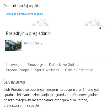
Dodatni sadržaj objekta
Terasa sa garniturom za sedenje
x
Poslednjih 5 pregledanih
Vila Gatos 2
Letovanje
Zimovanje
Doček Nove Godina
Gradovi Evrope
Spa & Wellness
Daleke Destinacije
ŠTA RADIMO
Club Paradiso se bavi organizacijom i prodajom aranžmana gde
spadaju: letovanja, zimovanja, programi za doček nove godine,
posete evropskim metropolama, prodajom avio karata,
organizacijom festivala...