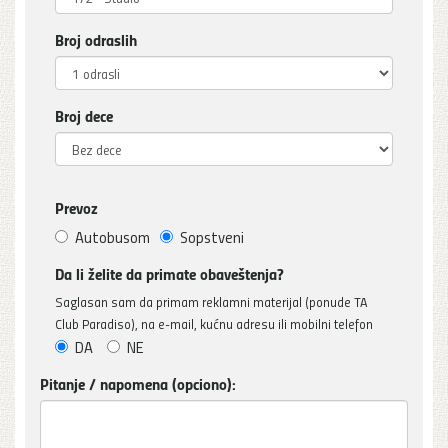
Broj odraslih
Broj dece
Prevoz
Autobusom
Sopstveni
Da li želite da primate obaveštenja?
Saglasan sam da primam reklamni materijal (ponude TA
Club Paradiso), na e-mail, kućnu adresu ili mobilni telefon
DA
NE
Pitanje / napomena (opciono):