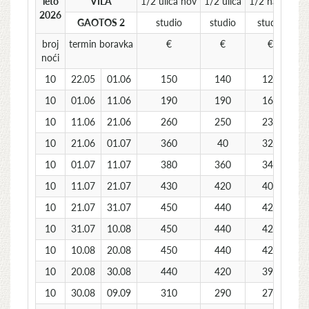
leto
VILA
1/2 ulica nov
1/2 ulica
1/2 nazad
1/
2026
GAOTOS 2
studio
studio
studio
broj
termin boravka
€
€
€
noći
10
22.05
01.06
150
140
120
10
01.06
11.06
190
190
160
10
11.06
21.06
260
250
230
10
21.06
01.07
360
40
320
10
01.07
11.07
380
360
340
10
11.07
21.07
430
420
400
10
21.07
31.07
450
440
420
10
31.07
10.08
450
440
420
10
10.08
20.08
450
440
420
10
20.08
30.08
440
420
390
10
30.08
09.09
310
290
270