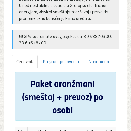
Usled nestabilne situacije u Grčkoj sa električnom
energijom, vlasicni smeštaja zadržavaju pravo da
promene cenu korišćenja klima uređaja.
GPS koordinate ovog objekta su: 39.98870300,
23.61618700.
Cenovnik
Program putovanja
Napomena
Paket aranžmani
(smeštaj + prevoz) po
osobi