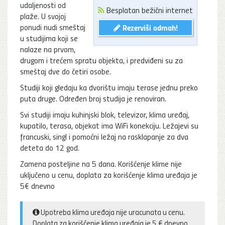
udaljenosti od
Besplatan bežični internet
plaže. U svojoj
ponudi nudi smeštaj
Rezerviši odmah!
u studijima koji se
nalaze na prvom,
drugom i trećem spratu objekta, i predviđeni su za
smeštaj dve do četiri osobe.
Studiji koji gledaju ka dvorištu imaju terase jednu preko
puta druge. Određen broj studija je renoviran.
Svi studiji imaju kuhinjski blok, televizor, klima uređaj,
kupatilo, terasa, objekat ima WiFi konekciju. Ležajevi su
francuski, singl i pomoćni ležaj na rasklapanje za dva
deteta do 12 god.
Zamena posteljine na 5 dana. Korišćenje klime nije
uključeno u cenu, doplata za korišćenje klima uređaja je
5€ dnevno
Upotreba klima uređaja nije uracunata u cenu.
Doplata za korišćenje klima uređaja je 5 € dnevno.