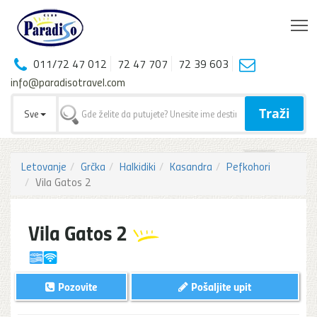
T
011/72 47 012
72 47 707
72 39 603
info@paradisotravel.com
Traži
Sve
Letovanje
Grčka
Halkidiki
Kasandra
Pefkohori
Vila Gatos 2
Vila Gatos 2
Pozovite
Pošaljite upit