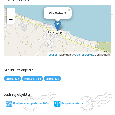
×
+
Vila Gatos 2
−
Leaflet
| Map data ©
OpenStreetMap
contributors
Struktura objekta
Studio 1/2
Studio 1/2+1
Studio 1/3
Sadržaj objekta
Udaljenost od plaže do 100m
Besplatan internet