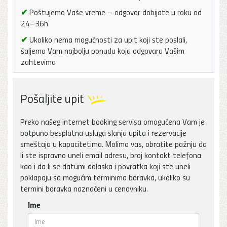
✔
Poštujemo Vaše vreme – odgovor dobijate u roku od
24–36h
✔
Ukoliko nema mogućnosti za upit koji ste poslali,
šaljemo Vam najbolju ponudu koja odgovara Vašim
zahtevima
Pošaljite upit
Preko našeg internet booking servisa omogućena Vam je
potpuno besplatna usluga slanja upita i rezervacije
smeštaja u kapacitetima. Molimo vas, obratite pažnju da
li ste ispravno uneli email adresu, broj kontakt telefona
kao i da li se datumi dolaska i povratka koji ste uneli
poklapaju sa mogućim terminima boravka, ukoliko su
termini boravka naznačeni u cenovniku.
Ime