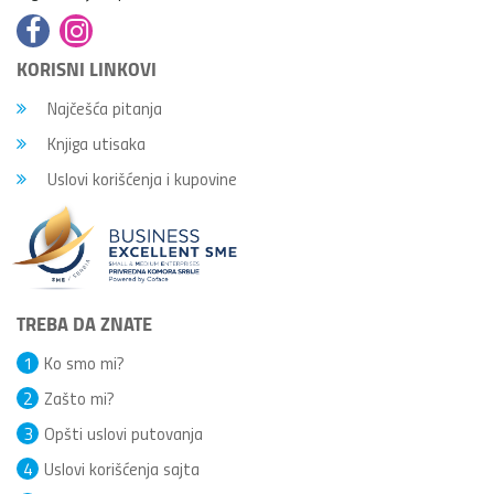
KORISNI LINKOVI
Najčešća pitanja
Knjiga utisaka
Uslovi korišćenja i kupovine
TREBA DA ZNATE
1
Ko smo mi?
2
Zašto mi?
3
Opšti uslovi putovanja
4
Uslovi korišćenja sajta