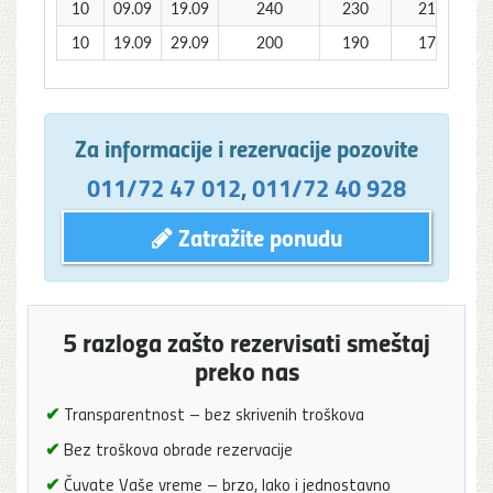
10
09.09
19.09
240
230
210
10
19.09
29.09
200
190
170
Za informacije i rezervacije pozovite
011/72 47 012
,
011/72 40 928
Zatražite ponudu
5 razloga zašto rezervisati smeštaj
preko nas
✔
Transparentnost – bez skrivenih troškova
✔
Bez troškova obrade rezervacije
✔
Čuvate Vaše vreme – brzo, lako i jednostavno