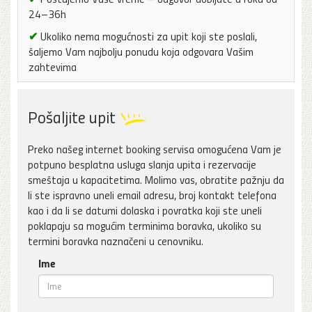
24–36h
✔
Ukoliko nema mogućnosti za upit koji ste poslali,
šaljemo Vam najbolju ponudu koja odgovara Vašim
zahtevima
Pošaljite upit
Preko našeg internet booking servisa omogućena Vam je
potpuno besplatna usluga slanja upita i rezervacije
smeštaja u kapacitetima. Molimo vas, obratite pažnju da
li ste ispravno uneli email adresu, broj kontakt telefona
kao i da li se datumi dolaska i povratka koji ste uneli
poklapaju sa mogućim terminima boravka, ukoliko su
termini boravka naznačeni u cenovniku.
Ime