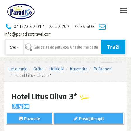
T
011/72 47 012
72 47 707
72 39 603
info@paradisotravel.com
Traži
Sve
Letovanje
Grčka
Halkidiki
Kasandra
Pefkohori
Hotel Litus Oliva 3*
Hotel Litus Oliva 3*
Pozovite
Pošaljite upit