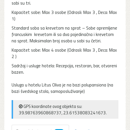
sobi su tri.
Kapacitet sobe: Max 3 osobe (Odrasli: Max 3 , Deca: Max
1)
Standard soba sa krevetom na sprat – Sobe opremljene
francuskim krevetom ili sa dva pojedinačna i krevetom
na sprat. Maksimalan broj osoba u sobi su četiri.
Kapacitet sobe: Max 4 osobe (Odrasli: Max 3 , Deca: Max
2 )
Sadržaj i usluge hotela: Recepcija, restoran, bar, otvoreni
bazen.
Usluga u hotelu Litus Oliva je na bazi polupansiona (na
bazi švedskog stola, samoposluživanje)
GPS koordinate ovog objekta su:
39.98763960868737, 23.61538083241673.