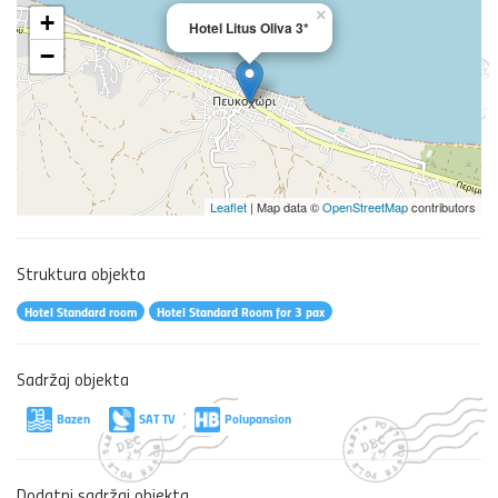
×
+
Hotel Litus Oliva 3*
−
Leaflet
| Map data ©
OpenStreetMap
contributors
Struktura objekta
Hotel Standard room
Hotel Standard Room for 3 pax
Sadržaj objekta
Bazen
SAT TV
Polupansion
Dodatni sadržaj objekta