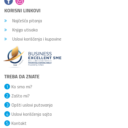
KORISNI LINKOVI
Najčešća pitanja
Knjiga utisaka
Uslovi korišćenja i kupovine
TREBA DA ZNATE
1
Ko smo mi?
2
Zašto mi?
3
Opšti uslovi putovanja
4
Uslovi korišćenja sajta
5
Kontakt