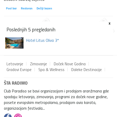
Pool bar
Restoran
Dečiji bazen
x
Poslednjih 5 pregledanih
Hotel Litus Oliva 3*
Letovanje
Zimovanje
Doček Nove Godina
Gradovi Evrope
Spa & Wellness
Daleke Destinacije
ŠTA RADIMO
Club Paradiso se bavi organizacijom i prodajom aranžmana gde
spadaju: letovanja, zimovanja, programi za doček nove godine,
posete evropskim metropolama, prodajom avio karata,
organizacijom festivala...