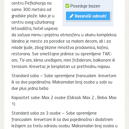
centru Pefkohorija na
Poseduje bazen
samo 300 metara od
gradske plaže. Iako je u
Rezerviši odmah!
centru ovog užurbanog
letovališta, hotel uspeva
da sačuva mirnu i prijatnu atmosferu u okviru kompleksa.
Idealno je mesto za porodice sa malom decom, ali i za
mlade ljude, zbog blizine mnoštva prodavnica, kafea,
restorana. Sve smeštajne jedinice su opremljene TWC-
om, TV-om, klima uređajem, mini frižiderom, balkonom ili
terasom. Krevetac je besplatan uz prethodnu najavu.
Standard soba – Sobe opremljene francuskim krevetom
ili sa dva pojedinačna. Maksimalan broj osoba u sobi su
dve plus jedna beba
Kapacitet sobe: Max 2 osobe (Odrasli: Max 2 , Beba: Max
1)
Standard soba za 3 osobe – Sobe opremljene
francuskim krevetom ili sa dva pojedinačna i dodatnim
ležajem za treću odraslu osobu. Maksimalan broj osoba u