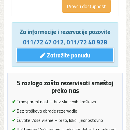
Za informacije i rezervacije pozovite
011/72 47 012
,
011/72 40 928
Zatražite ponudu
5 razloga zašto rezervisati smeštaj
preko nas
✔
Transparentnost – bez skrivenih troškova
✔
Bez troškova obrade rezervacije
✔
Čuvate Vaše vreme – brzo, lako i jednostavno
✔
Poštujemo Vaše vreme – odgovor dobijate u roku od