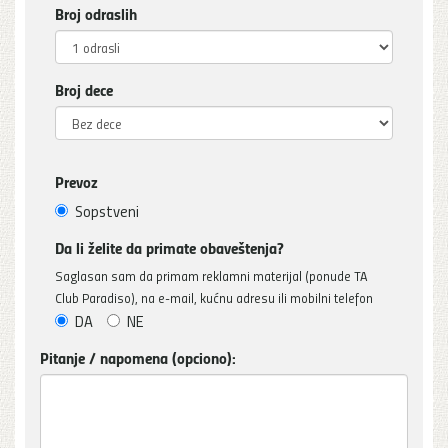
Broj odraslih
Broj dece
Prevoz
Sopstveni
Da li želite da primate obaveštenja?
Saglasan sam da primam reklamni materijal (ponude TA
Club Paradiso), na e-mail, kućnu adresu ili mobilni telefon
DA
NE
Pitanje / napomena (opciono):