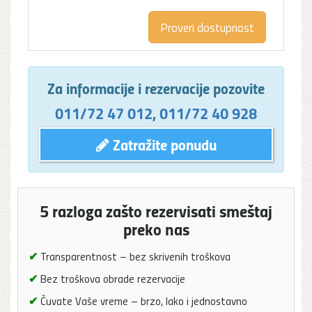
Za informacije i rezervacije pozovite
011/72 47 012
,
011/72 40 928
Zatražite ponudu
5 razloga zašto rezervisati smeštaj
preko nas
✔
Transparentnost – bez skrivenih troškova
✔
Bez troškova obrade rezervacije
✔
Čuvate Vaše vreme – brzo, lako i jednostavno