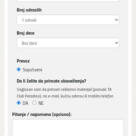
Broj odraslih
Broj dece
Prevoz
Sopstveni
Da li želite da primate obaveštenja?
Saglasan sam da primam reklamni materijal (ponude TA
Club Paradiso), na e-mail, kućnu adresu ili mobilni telefon
DA
NE
Pitanje / napomena (opciono):