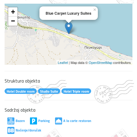
×
+
Blue Carpet Luxury Suites
−
Leaflet
| Map data ©
OpenStreetMap
contributors
Struktura objekta
Hotel Double room
Studio Suite
Hotel Triple room
Sadržaj objekta
Bazen
Parking
A la carte restoran
Noćenje/doručak