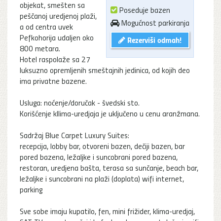
objekat, smešten sa
Poseduje bazen
peščanoj uredjenoj plaži,
Mogućnost parkiranja
a od centra uvek
Pefkohorija udaljen oko
Rezerviši odmah!
800 metara.
Hotel raspolaže sa 27
luksuzno opremljenih smeštajnih jedinica, od kojih deo
ima privatne bazene.
Usluga: noćenje/doručak - švedski sto.
Korišćenje kllima-uredjaja je uključeno u cenu aranžmana.
Sadržaj Blue Carpet Luxury Suites:
recepcija, lobby bar, otvoreni bazen, dečiji bazen, bar
pored bazena, ležaljke i suncobrani pored bazena,
restoran, uredjena bašta, terasa sa sunčanje, beach bar,
ležaljke i suncobrani na plaži (doplata) wifi internet,
parking
Sve sobe imaju kupatilo, fen, mini frižider, klima-uredjaj,