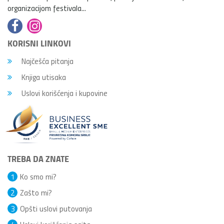
organizacijom festivala...
KORISNI LINKOVI
Najčešća pitanja
Knjiga utisaka
Uslovi korišćenja i kupovine
TREBA DA ZNATE
1
Ko smo mi?
2
Zašto mi?
3
Opšti uslovi putovanja