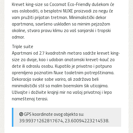
Krevet king-size sa Cocomat Eco-Friendly dušekom će
vas osloboditi, a besplatni NUXE proizvodi za negu će
vam pružiti prijatan tretman. Minimalistički dekor
apartmana, savršeno usklađen sa mirnim pejzažom
okoline, stvara pravu klimu za vaš sanjarski i tropski
odmor.
Triple suite
Apartmani od 27 kvadratnih metara sadrže krevet king-
size za dvoje, kao i udoban anatomski krevet-kauč za
dete ili odraslu osobu. Kupatilo je privatno i potpuno
opremljeno poznatim Nuxe toaletnim potrepštinama.
Dekoracija svake sobe varira, ali zadržava beli
minimalistički stil sa malim boemskim šik uticajima.
Uživajte i doživite krajnji mir na vašoj privatnoj i lepo
nameštenoj terasi.
GPS koordinate ovog objekta su:
39.99371262817674, 23.60094223214538.