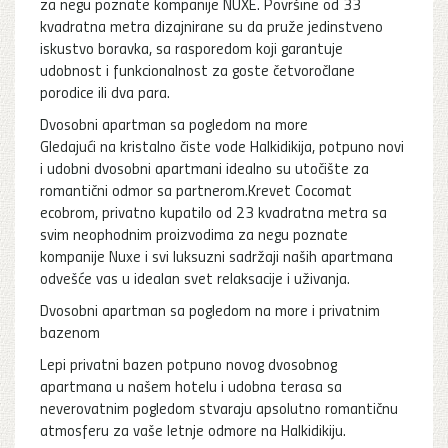
za negu poznate kompanije NUXE. Površine od 33
kvadratna metra dizajnirane su da pruže jedinstveno
iskustvo boravka, sa rasporedom koji garantuje
udobnost i funkcionalnost za goste četvoročlane
porodice ili dva para.
Dvosobni apartman sa pogledom na more
Gledajući na kristalno čiste vode Halkidikija, potpuno novi
i udobni dvosobni apartmani idealno su utočište za
romantični odmor sa partnerom.Krevet Cocomat
ecobrom, privatno kupatilo od 23 kvadratna metra sa
svim neophodnim proizvodima za negu poznate
kompanije Nuxe i svi luksuzni sadržaji naših apartmana
odvešće vas u idealan svet relaksacije i uživanja.
Dvosobni apartman sa pogledom na more i privatnim
bazenom
Lepi privatni bazen potpuno novog dvosobnog
apartmana u našem hotelu i udobna terasa sa
neverovatnim pogledom stvaraju apsolutno romantičnu
atmosferu za vaše letnje odmore na Halkidikiju.