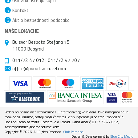
4
Uslovi korišćenja sajta
5
Kontakt
6
Akt o bezbednosti podataka
NAŠE LOKACIJE
Bulevar Despota Stefana 15
11000 Beograd
011/72 47 012
|
011/72 47 707
office@paradisotravel.com
Podaci na našim web stranicama su informativnog karaktera. Iako nastojimo da ih
redovno ažuriramo, postoji mogućnost različitih informacija od trenutno važećih.
Lice zaduženo za zaštitu podataka o ličnosti: Ivana Andrić, 011/ 72 47 012,
zastitapodataka@paradisotravel.com
Copyright © 2026. All Rights Reserved.
Club Paradiso
.
Design & Development by
Blue City Media