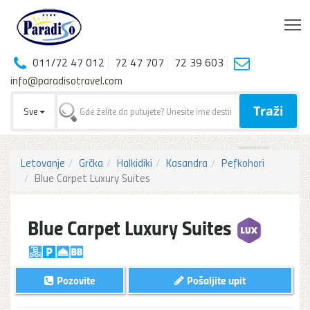
T
011/72 47 012
72 47 707
72 39 603
info@paradisotravel.com
Traži
Sve
Letovanje
Grčka
Halkidiki
Kasandra
Pefkohori
Blue Carpet Luxury Suites
Blue Carpet Luxury Suites
Pozovite
Pošaljite upit