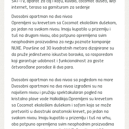
SAT-TV, aparat za čaj i kafu, kuvalo, cocomat dušeci, wifi
internet, terasa sa garniturom za sedenje
Dvosobni apartman na dva nivoa
Opremljeni su krevetom sa Cocomat ekološkim dušekom,
po jedan na svakom nivou. Imaju kupatilo u prizemlju i
tuš na drugom nivou, oba potpuno opremljena svim
neophodnim proizvodima za negu poznate kompanije
NUXE. Površine od 30 kvadratnih metara dizajnirane su
da pruže jedinstveno iskustvo boravka, sa rasporedom
koji garantuje udobnost i funkcionalnost za goste
četvoročlane porodice ili dva para.
Dvosobni apartman na dva nivoa sa pogledom na more
Dvosobni apartmani na dva nivoa izgrađeni su na
najvišem nivou i pružaju spektakularan pogled na
kristalno plave vode Halkidikija.Opremljeni su krevetom
sa Cocomat ekološkim dušekom i sofom koja se može
pretvoriti u dvostruki anatomski krevet, po jedan na
svakom nivou. Imaju kupatilo u prizemlju i tuš na vrhu,
oba potpuno opremljena svim neophodnim proizvodima