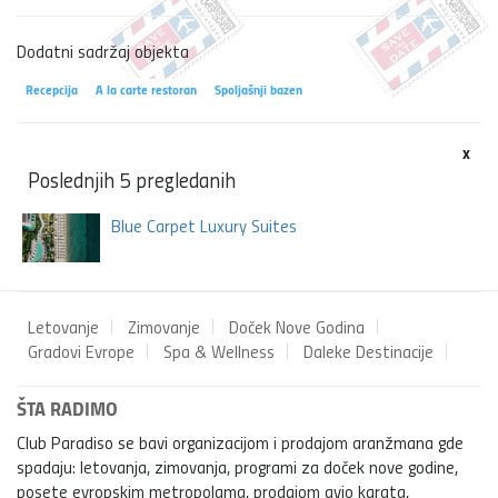
Dodatni sadržaj objekta
Recepcija
A la carte restoran
Spoljašnji bazen
x
Poslednjih 5 pregledanih
Blue Carpet Luxury Suites
Letovanje
Zimovanje
Doček Nove Godina
Gradovi Evrope
Spa & Wellness
Daleke Destinacije
ŠTA RADIMO
Club Paradiso se bavi organizacijom i prodajom aranžmana gde
spadaju: letovanja, zimovanja, programi za doček nove godine,
posete evropskim metropolama, prodajom avio karata,