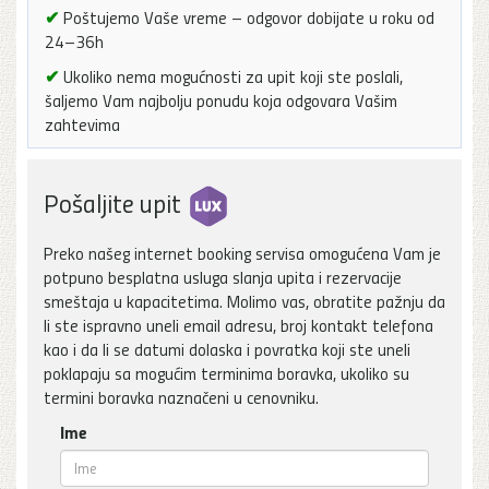
✔
Poštujemo Vaše vreme – odgovor dobijate u roku od
24–36h
✔
Ukoliko nema mogućnosti za upit koji ste poslali,
šaljemo Vam najbolju ponudu koja odgovara Vašim
zahtevima
Pošaljite upit
Preko našeg internet booking servisa omogućena Vam je
potpuno besplatna usluga slanja upita i rezervacije
smeštaja u kapacitetima. Molimo vas, obratite pažnju da
li ste ispravno uneli email adresu, broj kontakt telefona
kao i da li se datumi dolaska i povratka koji ste uneli
poklapaju sa mogućim terminima boravka, ukoliko su
termini boravka naznačeni u cenovniku.
Ime