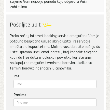
šaljemo Vam najbolju ponudu koja odgovara Vašim
zahtevima
Pošaljite upit
Preko našeg internet booking servisa omogućena Vam je
potpuno besplatna usluga slanja upita i rezervacije
smeštaja u kapacitetima. Molimo vas, obratite pažnju da
li ste ispravno uneli email adresu, broj kontakt telefona
kao i da li se datumi dolaska i povratka koji ste uneli
poklapaju sa mogućim terminima boravka, ukoliko su
termini boravka naznačeni u cenovniku.
Ime
Prezime