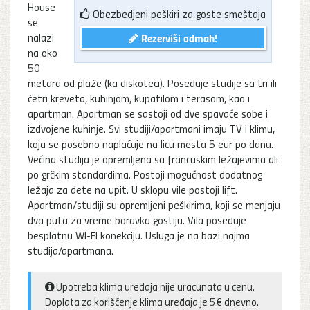
House
Obezbedjeni peškiri za goste smeštaja
se
nalazi
Rezerviši odmah!
na oko
50
metara od plaže (ka diskoteci). Poseduje studije sa tri ili
četri kreveta, kuhinjom, kupatilom i terasom, kao i
apartman. Apartman se sastoji od dve spavaće sobe i
izdvojene kuhinje. Svi studiji/apartmani imaju TV i klimu,
koja se posebno naplaćuje na licu mesta 5 eur po danu.
Većina studija je opremljena sa francuskim ležajevima ali
po grčkim standardima. Postoji mogućnost dodatnog
ležaja za dete na upit. U sklopu vile postoji lift.
Apartman/studiji su opremljeni peškirima, koji se menjaju
dva puta za vreme boravka gostiju. Vila poseduje
besplatnu WI-FI konekciju. Usluga je na bazi najma
studija/apartmana.
Upotreba klima uređaja nije uracunata u cenu.
Doplata za korišćenje klima uređaja je 5€ dnevno.