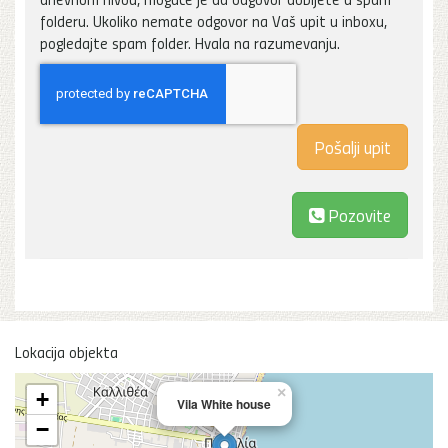
folderu. Ukoliko nemate odgovor na Vaš upit u inboxu,
pogledajte spam folder. Hvala na razumevanju.
Pozovite
Lokacija objekta
×
+
Vila White house
−