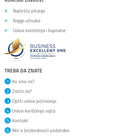
Najčešća pitanja
Knjiga utisaka
Uslovi korišćenja i kupovine
TREBA DA ZNATE
1
Ko smo mi?
2
Zašto mi?
3
Opšti uslovi putovanja
4
Uslovi korišćenja sajta
5
Kontakt
6
Akt o bezbednosti podataka