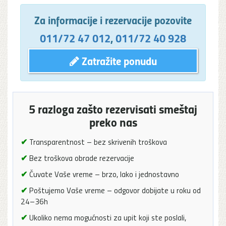
Za informacije i rezervacije pozovite
011/72 47 012
,
011/72 40 928
Zatražite ponudu
5 razloga zašto rezervisati smeštaj
preko nas
✔
Transparentnost – bez skrivenih troškova
✔
Bez troškova obrade rezervacije
✔
Čuvate Vaše vreme – brzo, lako i jednostavno
✔
Poštujemo Vaše vreme – odgovor dobijate u roku od
24–36h
✔
Ukoliko nema mogućnosti za upit koji ste poslali,