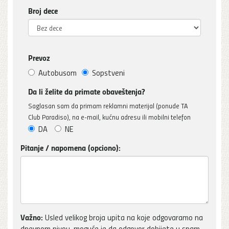
Broj dece
Prevoz
Autobusom
Sopstveni
Da li želite da primate obaveštenja?
Saglasan sam da primam reklamni materijal (ponude TA
Club Paradiso), na e-mail, kućnu adresu ili mobilni telefon
DA
NE
Pitanje / napomena (opciono):
Važno:
Usled velikog broja upita na koje odgovaramo na
dnevnom nivou, moguće je da odgovor dobijete u spam