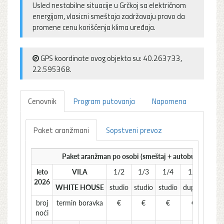
Usled nestabilne situacije u Grčkoj sa električnom
energijom, vlasicni smeštaja zadržavaju pravo da
promene cenu korišćenja klima uređaja.
GPS koordinate ovog objekta su: 40.263733,
22.595368.
Cenovnik
Program putovanja
Napomena
Paket aranžmani
Sopstveni prevoz
Paket aranžman po osobi (smeštaj + autobuski prevo
leto
VILA
1/2
1/3
1/4
1/4
1/
2026
WHITE HOUSE
studio
studio
studio
duplex
dupl
broj
termin boravka
€
€
€
€
€
noći