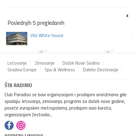
x
Poslednjih 5 pregledanih
Vila White house
Letovanje
Zimovanje
Doček Nove Godina
Gradovi Evrope
Spa & Wellness
Daleke Destinacije
ŠTA RADIMO
Club Paradiso se bavi organizacijom i prodajom aranžmana gde
spadaju: letovanja, zimovanja, programi za doček nove godine,
posete evropskim metropolama, prodajom avio karata,
organizacijom festivala...
KORISNI LINKOVI