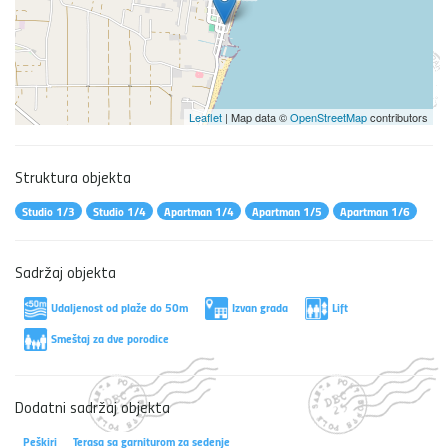
Leaflet
| Map data ©
OpenStreetMap
contributors
Struktura objekta
Studio 1/3
Studio 1/4
Apartman 1/4
Apartman 1/5
Apartman 1/6
Sadržaj objekta
Udaljenost od plaže do 50m
Izvan grada
Lift
Smeštaj za dve porodice
Dodatni sadržaj objekta
Peškiri
Terasa sa garniturom za sedenje