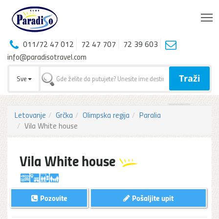
T
011/72 47 012
72 47 707
72 39 603
info@paradisotravel.com
Traži
Sve
Letovanje
Grčka
Olimpska regija
Paralia
Vila White house
Vila White house
Pozovite
Pošaljite upit