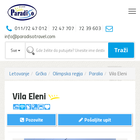
T
011/72 47 012
72 47 707
72 39 603
info@paradisotravel.com
Traži
Sve
Letovanje
Grčka
Olimpska regija
Paralia
Vila Eleni
Vila Eleni
Pozovite
Pošaljite upit