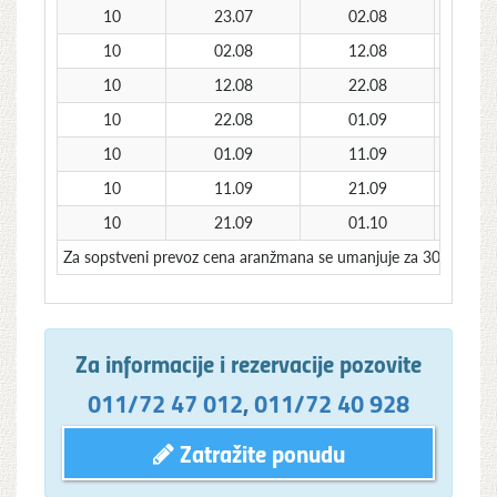
10
23.07
02.08
3
10
02.08
12.08
3
10
12.08
22.08
3
10
22.08
01.09
3
10
01.09
11.09
2
10
11.09
21.09
2
10
21.09
01.10
1
Za sopstveni prevoz cena aranžmana se umanjuje za 30€ po o
Za informacije i rezervacije pozovite
011/72 47 012
,
011/72 40 928
Zatražite ponudu