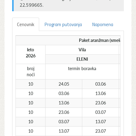
22.599665.
Cenovnik
Program putovanja
Napomena
Paket aranžman (smeštaj + pre
leto
Vila
1
2026
ELENI
st
broj
termin boravka
noći
10
24.05
03.06
1
10
03.06
13.06
1
10
13.06
23.06
2
10
23.06
03.07
2
10
03.07
13.07
3
10
13.07
23.07
3