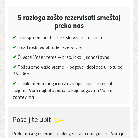
5 razloga zašto rezervisati smeštaj
preko nas
✔
Transparentnost – bez skrivenih troškova
✔
Bez troškova obrade rezervacije
✔
Čuvate Vaše vreme – brzo, lako i jednostavno
✔
Poštujemo Vaše vreme – odgovor dobijate u roku od
24–36h
✔
Ukoliko nema mogućnosti za upit koji ste poslali,
šaljemo Vam najbolju ponudu koja odgovara Vašim
zahtevima
Pošaljite upit
Preko našeg internet booking servisa omogućena Vam je