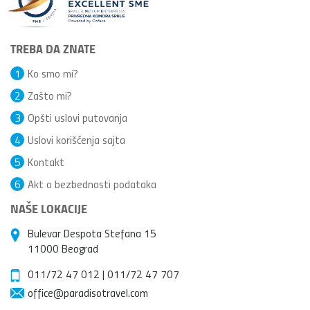
TREBA DA ZNATE
1
Ko smo mi?
2
Zašto mi?
3
Opšti uslovi putovanja
4
Uslovi korišćenja sajta
5
Kontakt
6
Akt o bezbednosti podataka
NAŠE LOKACIJE
Bulevar Despota Stefana 15
11000 Beograd
011/72 47 012
|
011/72 47 707
office@paradisotravel.com