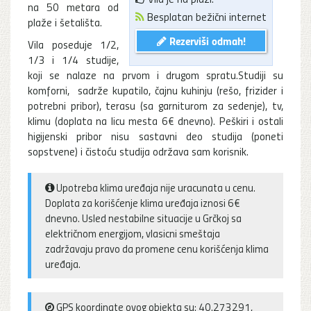
na 50 metara od
Besplatan bežični internet
plaže i šetališta.
Rezerviši odmah!
Vila poseduje 1/2,
1/3 i 1/4 studije,
koji se nalaze na prvom i drugom spratu.Studiji su
komforni, sadrže kupatilo, čajnu kuhinju (rešo, frizider i
potrebni pribor), terasu (sa garniturom za sedenje), tv,
klimu (doplata na licu mesta 6€ dnevno). Peškiri i ostali
higijenski pribor nisu sastavni deo studija (poneti
sopstvene) i čistoću studija održava sam korisnik.
Upotreba klima uređaja nije uracunata u cenu.
Doplata za korišćenje klima uređaja iznosi 6€
dnevno. Usled nestabilne situacije u Grčkoj sa
električnom energijom, vlasicni smeštaja
zadržavaju pravo da promene cenu korišćenja klima
uređaja.
GPS koordinate ovog objekta su: 40.273291,