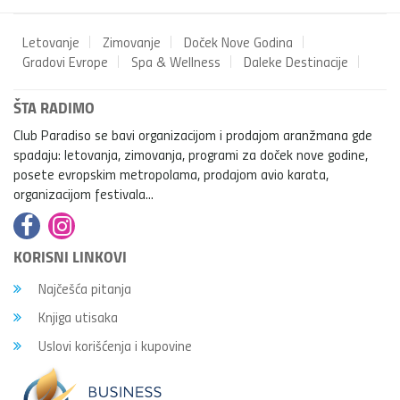
Letovanje
Zimovanje
Doček Nove Godina
Gradovi Evrope
Spa & Wellness
Daleke Destinacije
ŠTA RADIMO
Club Paradiso se bavi organizacijom i prodajom aranžmana gde
spadaju: letovanja, zimovanja, programi za doček nove godine,
posete evropskim metropolama, prodajom avio karata,
organizacijom festivala...
KORISNI LINKOVI
Najčešća pitanja
Knjiga utisaka
Uslovi korišćenja i kupovine