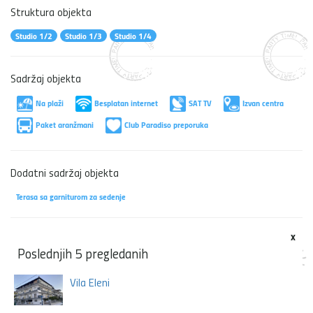
Struktura objekta
Studio 1/2
Studio 1/3
Studio 1/4
Sadržaj objekta
Na plaži
Besplatan internet
SAT TV
Izvan centra
Paket aranžmani
Club Paradiso preporuka
Dodatni sadržaj objekta
Terasa sa garniturom za sedenje
x
Poslednjih 5 pregledanih
Vila Eleni