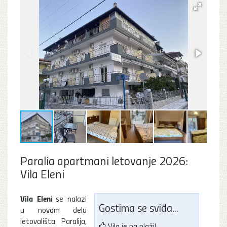
Paralia apartmani letovanje 2026:
Vila Eleni
Vila Elen
i se nalazi
Gostima se sviđa...
u novom delu
letovališta Paralija,
Vila je na plaži!