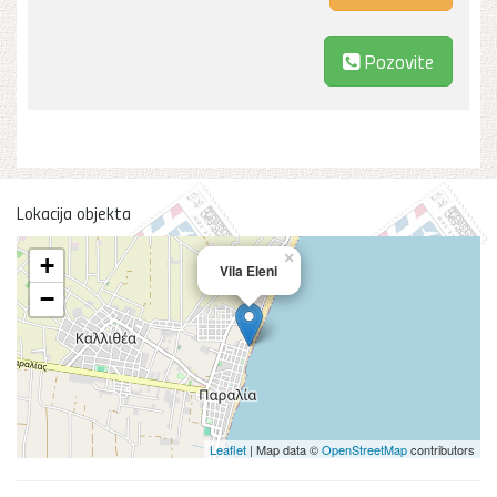
Pozovite
Lokacija objekta
×
+
Vila Eleni
−
Leaflet
| Map data ©
OpenStreetMap
contributors