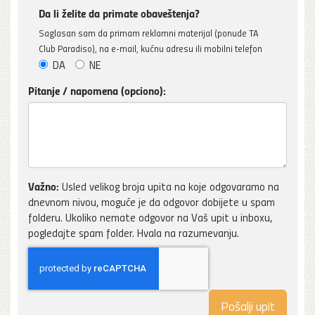
Da li želite da primate obaveštenja?
Saglasan sam da primam reklamni materijal (ponude TA
Club Paradiso), na e-mail, kućnu adresu ili mobilni telefon
DA
NE
Pitanje / napomena (opciono):
Važno:
Usled velikog broja upita na koje odgovaramo na
dnevnom nivou, moguće je da odgovor dobijete u spam
folderu. Ukoliko nemate odgovor na Vaš upit u inboxu,
pogledajte spam folder. Hvala na razumevanju.