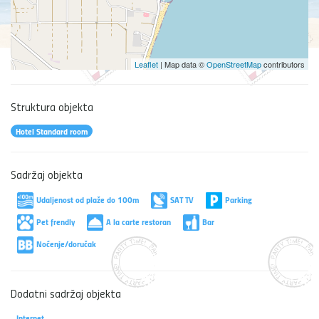
Leaflet
| Map data ©
OpenStreetMap
contributors
Struktura objekta
Hotel Standard room
Sadržaj objekta
Udaljenost od plaže do 100m
SAT TV
Parking
Pet frendly
A la carte restoran
Bar
Noćenje/doručak
Dodatni sadržaj objekta
Internet