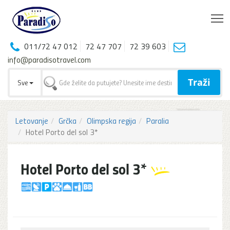
T
011/72 47 012
72 47 707
72 39 603
info@paradisotravel.com
Traži
Sve
Letovanje
Grčka
Olimpska regija
Paralia
Hotel Porto del sol 3*
Hotel Porto del sol 3*