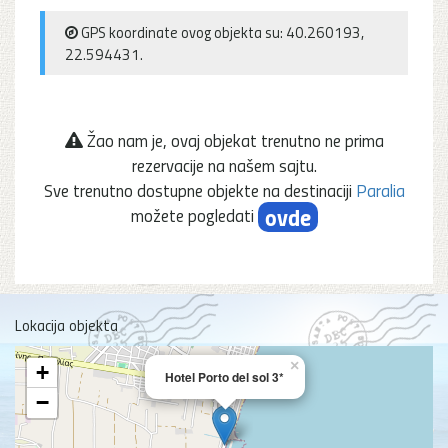
GPS koordinate ovog objekta su: 40.260193,
22.594431.
Žao nam je, ovaj objekat trenutno ne prima
rezervacije na našem sajtu.
Sve trenutno dostupne objekte na destinaciji
Paralia
ovde
možete pogledati
Lokacija objekta
×
+
Hotel Porto del sol 3*
−