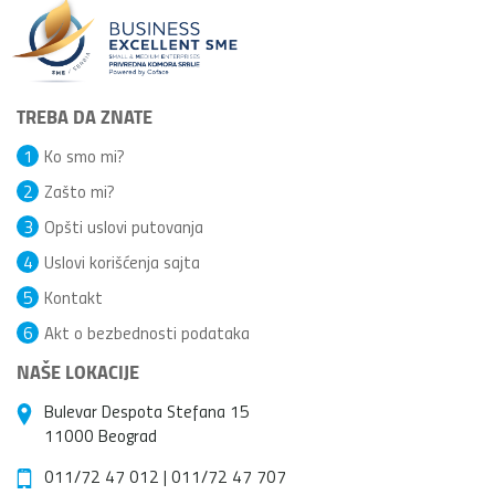
TREBA DA ZNATE
1
Ko smo mi?
2
Zašto mi?
3
Opšti uslovi putovanja
4
Uslovi korišćenja sajta
5
Kontakt
6
Akt o bezbednosti podataka
NAŠE LOKACIJE
Bulevar Despota Stefana 15
11000 Beograd
011/72 47 012
|
011/72 47 707