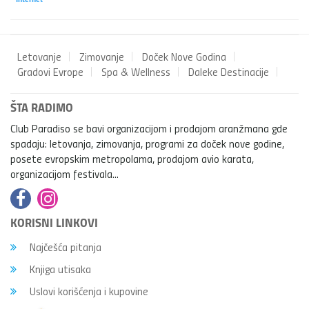
Letovanje
Zimovanje
Doček Nove Godina
Gradovi Evrope
Spa & Wellness
Daleke Destinacije
ŠTA RADIMO
Club Paradiso se bavi organizacijom i prodajom aranžmana gde
spadaju: letovanja, zimovanja, programi za doček nove godine,
posete evropskim metropolama, prodajom avio karata,
organizacijom festivala...
KORISNI LINKOVI
Najčešća pitanja
Knjiga utisaka
Uslovi korišćenja i kupovine