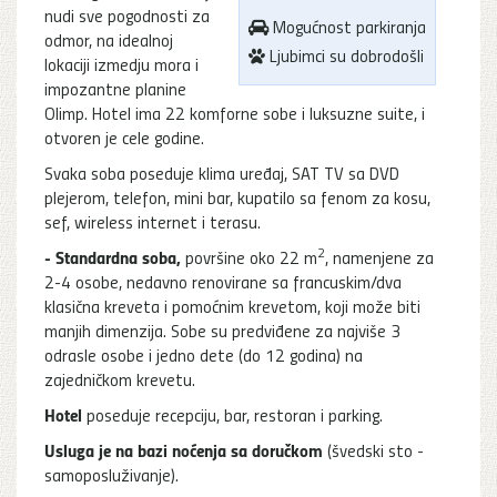
nudi sve pogodnosti za
Mogućnost parkiranja
odmor, na idealnoj
Ljubimci su dobrodošli
lokaciji izmedju mora i
impozantne planine
Olimp. Hotel ima 22 komforne sobe i luksuzne suite, i
otvoren je cele godine.
Svaka soba poseduje klima uređaj, SAT TV sa DVD
plejerom, telefon, mini bar, kupatilo sa fenom za kosu,
sef, wireless internet i terasu.
2
- Standardna soba,
površine oko 22 m
, namenjene za
2-4 osobe, nedavno renovirane sa francuskim/dva
klasična kreveta i pomoćnim krevetom, koji može biti
manjih dimenzija. Sobe su predviđene za najviše 3
odrasle osobe i jedno dete (do 12 godina) na
zajedničkom krevetu.
Hotel
poseduje recepciju, bar, restoran i parking.
Usluga je na bazi noćenja sa doručkom
(švedski sto -
samoposluživanje).