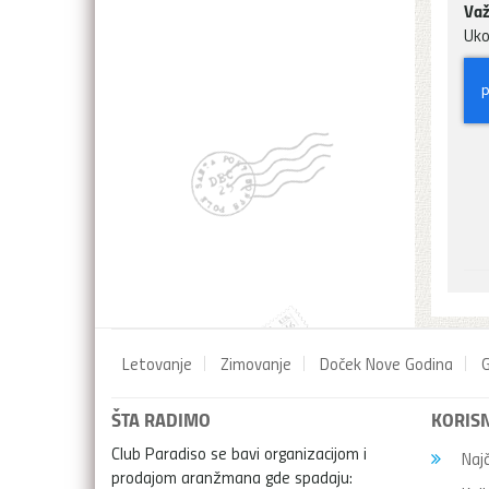
Važ
Uko
Letovanje
Zimovanje
Doček Nove Godina
G
ŠTA RADIMO
KORISN
Club Paradiso se bavi organizacijom i
Najč
prodajom aranžmana gde spadaju: