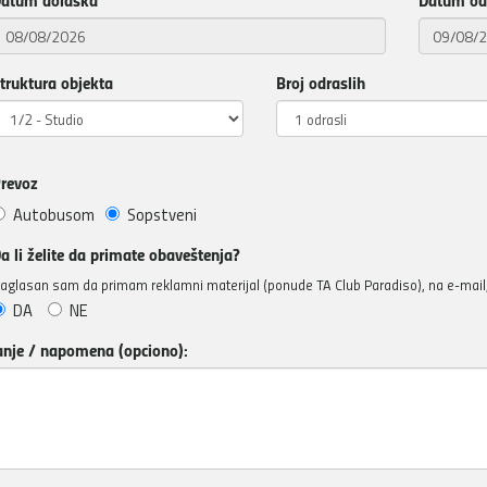
truktura objekta
Broj odraslih
revoz
Autobusom
Sopstveni
a li želite da primate obaveštenja?
aglasan sam da primam reklamni materijal (ponude TA Club Paradiso), na e-mail, 
DA
NE
anje / napomena (opciono):