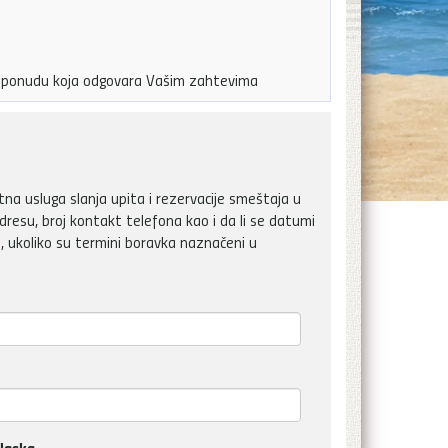
ju ponudu koja odgovara Vašim zahtevima
a usluga slanja upita i rezervacije smeštaja u
dresu, broj kontakt telefona kao i da li se datumi
, ukoliko su termini boravka naznačeni u
laska