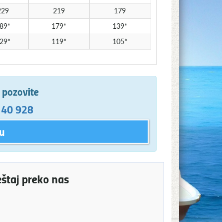
229
219
179
89*
179*
139*
29*
119*
105*
e pozovite
 40 928
u
eštaj preko nas