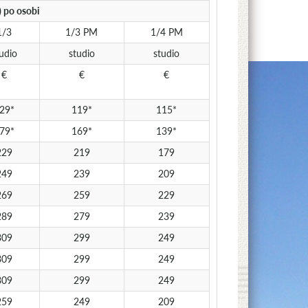
) po osobi
1/3
1/3 PM
1/4 PM
udio
studio
studio
€
€
€
29*
119*
115*
79*
169*
139*
229
219
179
249
239
209
269
259
229
289
279
239
309
299
249
309
299
249
309
299
249
259
249
209