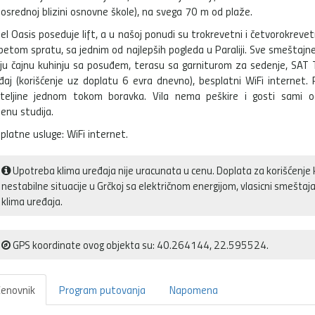
osrednoj blizini osnovne škole), na svega 70 m od plaže.
el Oasis poseduje lift, a u našoj ponudi su trokrevetni i četvorokrevetn
petom spratu, sa jednim od najlepših pogleda u Paraliji. Sve smeštajne
ju čajnu kuhinju sa posuđem, terasu sa garniturom za sedenje, SAT T
đaj (korišćenje uz doplatu 6 evra dnevno), besplatni WiFi internet.
teljine jednom tokom boravka. Vila nema peškire i gosti sami o
jenu studija.
platne usluge: WiFi internet.
Upotreba klima uređaja nije uracunata u cenu. Doplata za korišćenje 
nestabilne situacije u Grčkoj sa električnom energijom, vlasicni smešt
klima uređaja.
GPS koordinate ovog objekta su: 40.264144, 22.595524.
enovnik
Program putovanja
Napomena