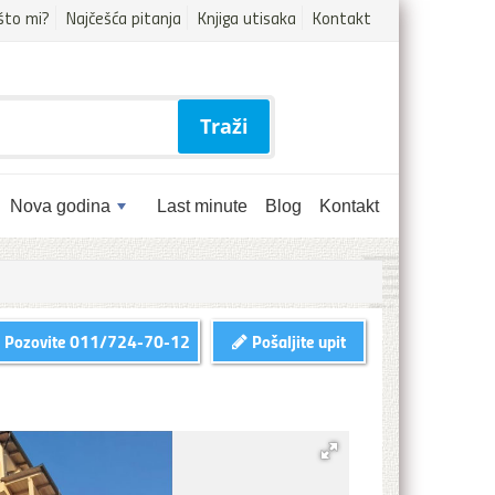
što mi?
Najčešća pitanja
Knjiga utisaka
Kontakt
Traži
Nova godina
Last minute
Blog
Kontakt
Pozovite
011/724-70-12
Pošaljite upit