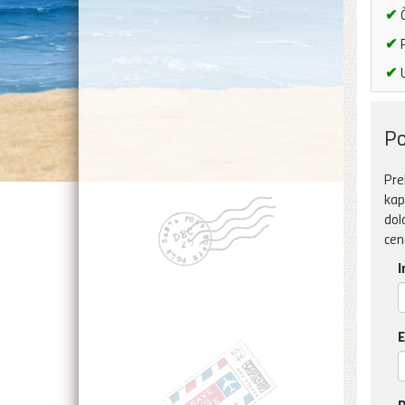
✔
Č
✔
P
✔
U
Po
Pre
kap
dol
cen
I
E
D