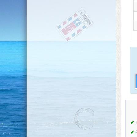
✔
T
✔
B