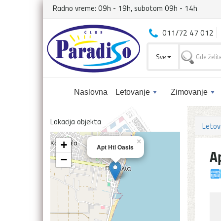
Radno vreme: 09h - 19h, subotom 09h - 14h
011/72 47 012
Sve
Naslovna
Letovanje
Zimovanje
Lokacija objekta
Letov
×
+
Apt Htl Oasis
A
−