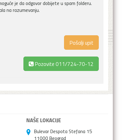
oguće je da odgovor dobijete u spam folderu.
vala na razumevanju.
Pozovite
011/724-70-12
NAŠE LOKACIJE
Bulevar Despota Stefana 15
11000 Beograd