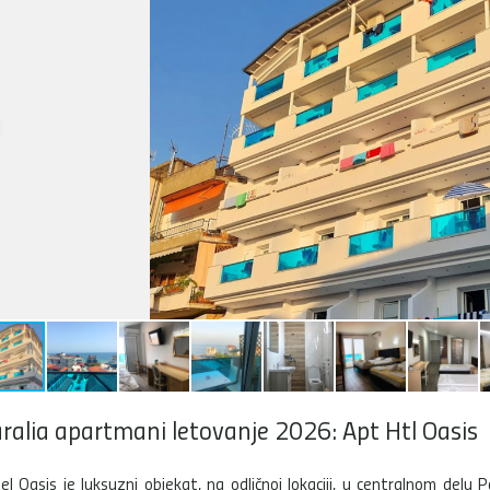
ralia apartmani letovanje 2026: Apt Htl Oasis
el Oasis je luksuzni objekat, na odličnoj lokaciji, u centralnom delu Pa