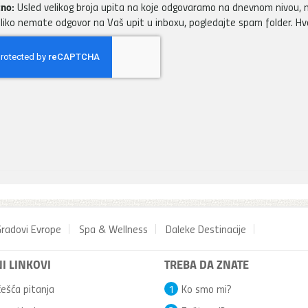
no:
Usled velikog broja upita na koje odgovaramo na dnevnom nivou, m
liko nemate odgovor na Vaš upit u inboxu, pogledajte spam folder. H
radovi Evrope
Spa & Wellness
Daleke Destinacije
I LINKOVI
TREBA DA ZNATE
ešća pitanja
1
Ko smo mi?