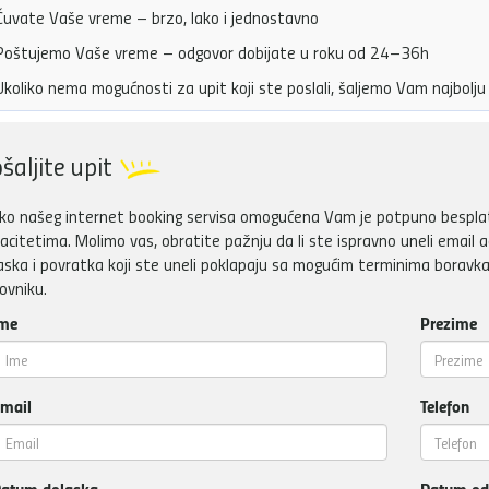
uvate Vaše vreme – brzo, lako i jednostavno
oštujemo Vaše vreme – odgovor dobijate u roku od 24–36h
koliko nema mogućnosti za upit koji ste poslali, šaljemo Vam najbol
šaljite upit
ko našeg internet booking servisa omogućena Vam je potpuno besplatn
acitetima. Molimo vas, obratite pažnju da li ste ispravno uneli email a
aska i povratka koji ste uneli poklapaju sa mogućim terminima boravka
ovniku.
me
Prezime
mail
Telefon
atum dolaska
Datum od