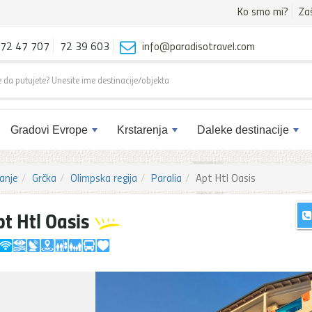
Ko smo mi?
Za
72 47 707
72 39 603
info@paradisotravel.com
Gradovi Evrope
Krstarenja
Daleke destinacije
anje
Grčka
Olimpska regija
Paralia
Apt Htl Oasis
pt Htl Oasis