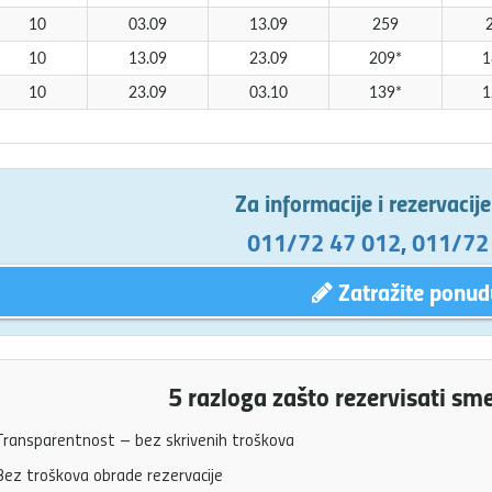
10
03.09
13.09
259
10
13.09
23.09
209*
1
10
23.09
03.10
139*
1
Za informacije i rezervacij
011/72 47 012
,
011/72
Zatražite ponud
5 razloga zašto rezervisati sm
ransparentnost – bez skrivenih troškova
ez troškova obrade rezervacije