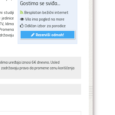
Gostima se sviđa...
i studiji
Besplatan bežični internet
 jedinice
Vila ima pogled na more
V, klima
Odličan izbor za porodice
 Promena
Rezerviši odmah!
državaju
klima uređaja iznosi 6€ dnevno. Usled
aja zadržavaju pravo da promene cenu korišćenja