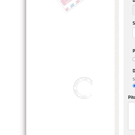
S
P
D
S
Pit