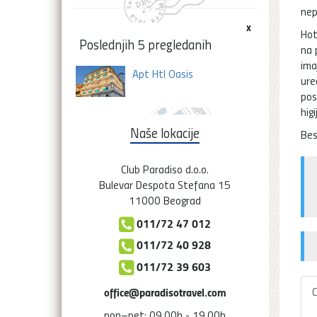
nep
x
Hot
Poslednjih 5 pregledanih
na 
ima
Apt Htl Oasis
ure
pos
higi
Naše lokacije
Bes
Club Paradiso d.o.o.
Bulevar Despota Stefana 15
11000 Beograd
011/72 47 012
011/72 40 928
011/72 39 603
C
office@paradisotravel.com
pon–pet: 09.00h - 19.00h