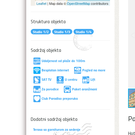
Leaflet
| Map data ©
OpenStreetMap
contributors
Struktura objekta
Studio 1/2
Studio 1/3
Studio 1/4
Sadržaj objekta
Udaljenost od plaže do 100m
Besplatan internet
Pogled na more
SAT TV
U centru
Lift
Za porodice
Paket aranžmani
Club Paradiso preporuka
Pa
Dodatni sadržaj objekta
Terasa sa garniturom za sedenje
Hot