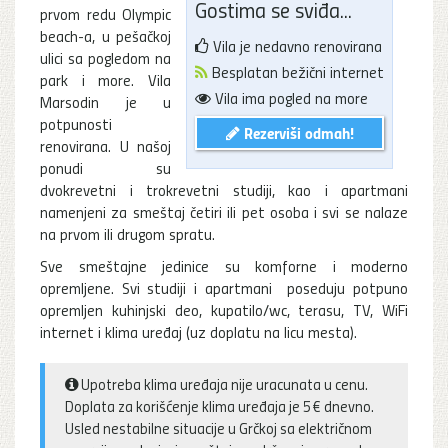
Gostima se sviđa...
prvom redu Olympic
beach-a, u pešačkoj
Vila je nedavno renovirana
ulici sa pogledom na
Besplatan bežični internet
park i more. Vila
Vila ima pogled na more
Marsodin je u
potpunosti
Rezerviši odmah!
renovirana. U našoj
ponudi su
dvokrevetni i trokrevetni studiji, kao i apartmani
namenjeni za smeštaj četiri ili pet osoba i svi se nalaze
na prvom ili drugom spratu.
Sve smeštajne jedinice su komforne i moderno
opremljene. Svi studiji i apartmani poseduju potpuno
opremljen kuhinjski deo, kupatilo/wc, terasu, TV, WiFi
internet i klima uređaj (uz doplatu na licu mesta).
Upotreba klima uređaja nije uracunata u cenu.
Doplata za korišćenje klima uređaja je 5€ dnevno.
Usled nestabilne situacije u Grčkoj sa električnom