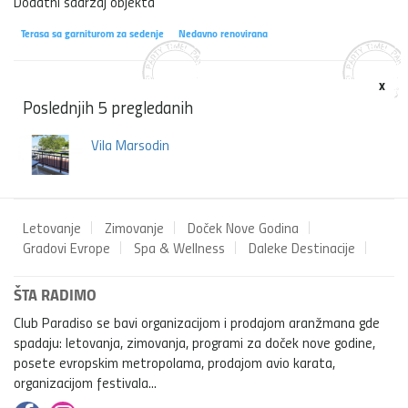
Dodatni sadržaj objekta
Terasa sa garniturom za sedenje
Nedavno renovirana
x
Poslednjih 5 pregledanih
Vila Marsodin
Letovanje
Zimovanje
Doček Nove Godina
Gradovi Evrope
Spa & Wellness
Daleke Destinacije
ŠTA RADIMO
Club Paradiso se bavi organizacijom i prodajom aranžmana gde
spadaju: letovanja, zimovanja, programi za doček nove godine,
posete evropskim metropolama, prodajom avio karata,
organizacijom festivala...