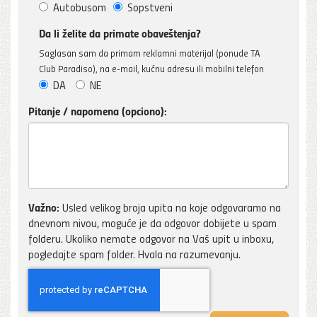
Autobusom
Sopstveni
Da li želite da primate obaveštenja?
Saglasan sam da primam reklamni materijal (ponude TA
Club Paradiso), na e-mail, kućnu adresu ili mobilni telefon
DA
NE
Pitanje / napomena (opciono):
Važno:
Usled velikog broja upita na koje odgovaramo na
dnevnom nivou, moguće je da odgovor dobijete u spam
folderu. Ukoliko nemate odgovor na Vaš upit u inboxu,
pogledajte spam folder. Hvala na razumevanju.