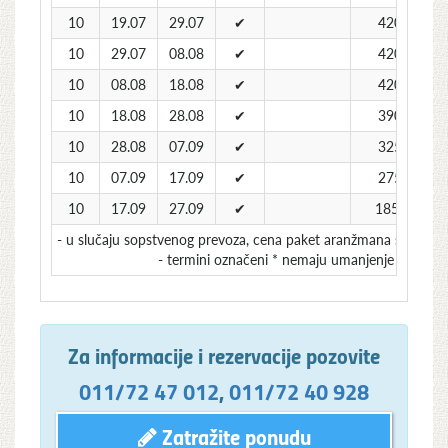
10
19.07
29.07
✔
420
10
29.07
08.08
✔
420
10
08.08
18.08
✔
420
10
18.08
28.08
✔
390
10
28.08
07.09
✔
325
10
07.09
17.09
✔
275
10
17.09
27.09
✔
185*
- u slučaju sopstvenog prevoza, cena paket aranžmana se umanju
- termini označeni * nemaju umanjenje za sops
Za informacije i rezervacije pozovite
011/72 47 012
,
011/72 40 928
Zatražite ponudu