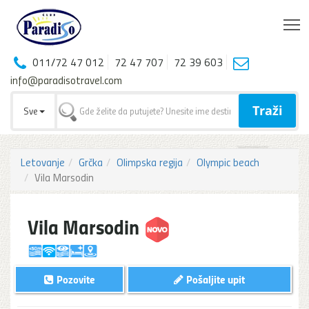
T
011/72 47 012
72 47 707
72 39 603
info@paradisotravel.com
Traži
Sve
Letovanje
Grčka
Olimpska regija
Olympic beach
Vila Marsodin
Vila Marsodin
Pozovite
Pošaljite upit