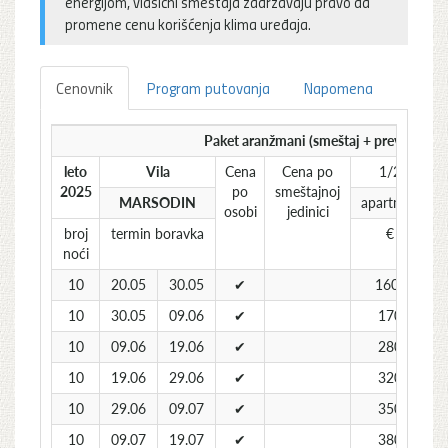
energijom, vlasicni smeštaja zadržavaju pravo da
promene cenu korišćenja klima uređaja.
Cenovnik
Program putovanja
Napomena
Paket aranžmani (smeštaj + prevoz) po 
leto
Vila
Cena
Cena po
1/2
2025
po
smeštajnoj
MARSODIN
apartman
a
osobi
jedinici
broj
termin boravka
€
noći
10
20.05
30.05
✔
160*
10
30.05
09.06
✔
170
10
09.06
19.06
✔
280
10
19.06
29.06
✔
320
10
29.06
09.07
✔
350
10
09.07
19.07
✔
380