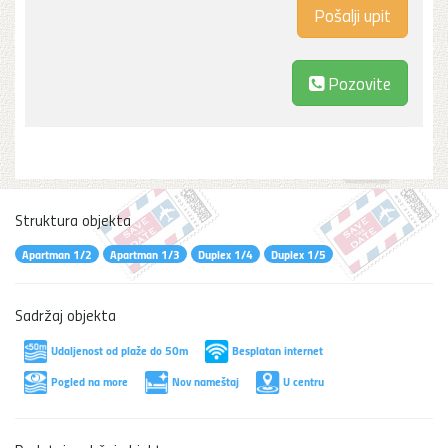
Pozovite
Struktura objekta
Apartman 1/2
Apartman 1/3
Duplex 1/4
Duplex 1/5
Sadržaj objekta
Udaljenost od plaže do 50m
Besplatan internet
Pogled na more
Nov nameštaj
U centru