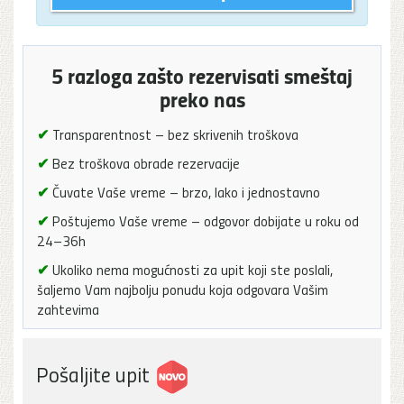
5 razloga zašto rezervisati smeštaj
preko nas
✔
Transparentnost – bez skrivenih troškova
✔
Bez troškova obrade rezervacije
✔
Čuvate Vaše vreme – brzo, lako i jednostavno
✔
Poštujemo Vaše vreme – odgovor dobijate u roku od
24–36h
✔
Ukoliko nema mogućnosti za upit koji ste poslali,
šaljemo Vam najbolju ponudu koja odgovara Vašim
zahtevima
Pošaljite upit