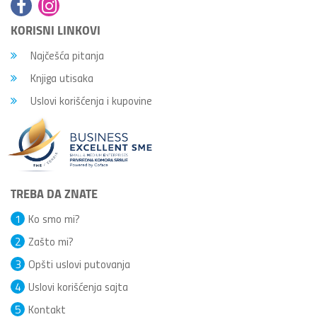
KORISNI LINKOVI
Najčešća pitanja
Knjiga utisaka
Uslovi korišćenja i kupovine
TREBA DA ZNATE
1
Ko smo mi?
2
Zašto mi?
3
Opšti uslovi putovanja
4
Uslovi korišćenja sajta
5
Kontakt