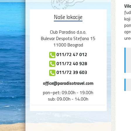
Vil
fud
Naše lokacije
koj
pon
opr
Club Paradiso d.o.o.
ure
Bulevar Despota Stefana 15
11000 Beograd
011/72 47 012
011/72 40 928
011/72 39 603
office@paradisotravel.com
pon–pet: 09.00h - 19.00h
sub: 09.00h - 14.00h