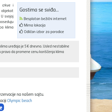
 crkve i
Gostima se sviđa...
 objekat
 U svojoj
Besplatan bežični internet
poseduju
Mirna lokacija
eba klima
Odličan izbor za porodice
klima uređaja je 5€ dnevno. Usled nestabilne
ju pravo da promene cenu korišćenja klima
ezervacije na našem sajtu.
aciji
Olympic beach
e