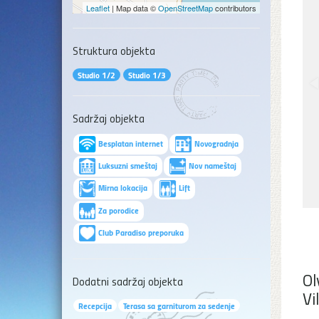
Leaflet
| Map data ©
OpenStreetMap
contributors
Struktura objekta
Studio 1/2
Studio 1/3
Sadržaj objekta
Besplatan internet
Novogradnja
Luksuzni smeštaj
Nov nameštaj
Mirna lokacija
Lift
Za porodice
Club Paradiso preporuka
Ol
Dodatni sadržaj objekta
Vi
Recepcija
Terasa sa garniturom za sedenje