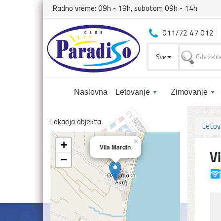
Radno vreme: 09h - 19h, subotom 09h - 14h
011/72 47 012
Sve
Naslovna
Letovanje
Zimovanje
Lokacija objekta
Letov
×
+
Vila Mardin
V
−