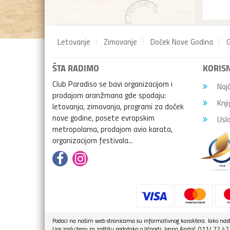
Letovanje
Zimovanje
Doček Nove Godina
G
ŠTA RADIMO
KORISN
Club Paradiso se bavi organizacijom i
Najč
prodajom aranžmana gde spadaju:
Knji
letovanja, zimovanja, programi za doček
nove godine, posete evropskim
Uslo
metropolama, prodajom avio karata,
organizacijom festivala...
Podaci na našim web stranicama su informativnog karaktera. Iako nasto
Lice zaduženo za zaštitu podataka o ličnosti: Ivana Andrić, 011/ 72 4