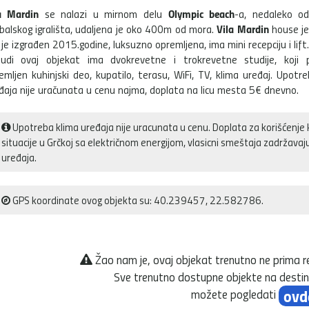
a Mardin
Olympic beach
se nalazi u mirnom delu
-a, nedaleko od
Vila Mardin
balskog igrališta, udaljena je oko 400m od mora.
house je
i je izgrađen 2015.godine, luksuzno opremljena, ima mini recepciju i lift.
udi ovaj objekat ima dvokrevetne i trokrevetne studije, koji 
emljen kuhinjski deo, kupatilo, terasu, WiFi, TV, klima uređaj. Upotr
đaja nije uračunata u cenu najma, doplata na licu mesta 5€ dnevno.
Upotreba klima uređaja nije uracunata u cenu. Doplata za korišćenje 
situacije u Grčkoj sa električnom energijom, vlasicni smeštaja zadržava
uređaja.
GPS koordinate ovog objekta su: 40.239457, 22.582786.
Žao nam je, ovaj objekat trenutno ne prima r
Sve trenutno dostupne objekte na destin
ovd
možete pogledati