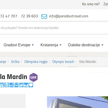
Ko smo mi?
Za
72 47 707
72 39 603
info@paradisotravel.com
Gradovi Evrope
Krstarenja
Daleke destinacije
anje
Grčka
Olimpska regija
Olympic beach
Vila Mardin
ila Mardin