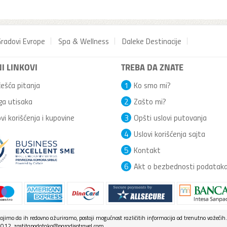
radovi Evrope
Spa & Wellness
Daleke Destinacije
I LINKOVI
TREBA DA ZNATE
ešća pitanja
1
Ko smo mi?
ga utisaka
2
Zašto mi?
vi korišćenja i kupovine
3
Opšti uslovi putovanja
4
Uslovi korišćenja sajta
5
Kontakt
6
Akt o bezbednosti podatak
jimo da ih redovno ažuriramo, postoji mogućnost različitih informacija od trenutno važećih.
7 012, zastitapodataka@paradisotravel.com