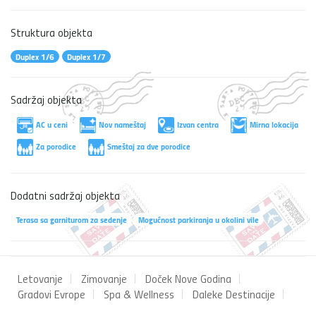
Struktura objekta
Duplex 1/6
Duplex 1/7
Sadržaj objekta
AC u ceni
Nov nameštaj
Izvan centra
Mirna lokacija
Za porodice
Smeštaj za dve porodice
Dodatni sadržaj objekta
Terasa sa garniturom za sedenje
Mogućnost parkiranja u okolini vile
Letovanje
Zimovanje
Doček Nove Godina
Gradovi Evrope
Spa & Wellness
Daleke Destinacije