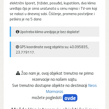
električni šporet, frižider, posuđe), kupatilom, dva klima
uređaja čija je cena uračunata u cenu najma i TV-om koji
se nalazi u dnevnoj sobi. Čišćenje, promena posteljine i
peškira je na 5 dana
Upotreba klima uredjaja je bez doplate!
GPS koordinate ovog objekta su: 40.095835,
23.779117.
Žao nam je, ovaj objekat trenutno ne prima
rezervacije na našem sajtu.
Sve trenutno dostupne objekte na destinaciji
Neos
Marmaras
ovde
možete pogledati