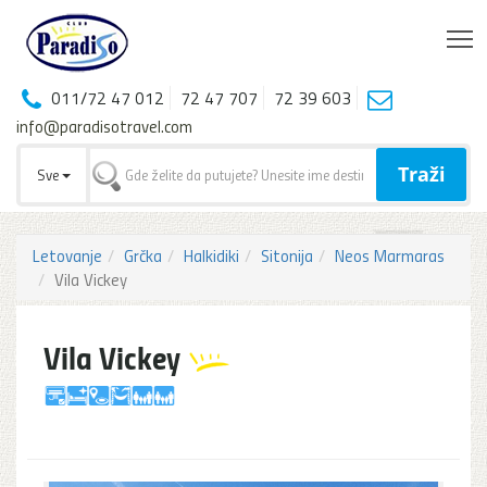
T
011/72 47 012
72 47 707
72 39 603
info@paradisotravel.com
Traži
Sve
Letovanje
Grčka
Halkidiki
Sitonija
Neos Marmaras
Vila Vickey
Vila Vickey