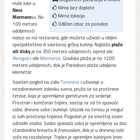
male luke u
Klima bez doplate
Neos
Mirna lokacija
Marmara
su. Na
100 metara
Odličan izbor za porodice
udaljenosti
nalazi se niz restorana, gde možete uživati u ribljim
plaža
specijalitetima ili savršenoj grčkoj kuhinji. Najbliža
vili Vicky
je na 350 metara udaljenosti, ispred vile
Akrogiali
i vile
Marmaras
. Gradska plaža je na 1200
metara udaljenosti, dok je Paradisos plaža udaljena
kilometar.
Savršen pogled na zaliv
Toroneos
i uživanje u
nezaboravnom zalasku sunca, pruža se sa prostrane
terase, koja je opremljena garniturom za sedenje.
Prostran i komforan triplex, sastoji se od tri spavaće
sobe, dnevne sobe i kuhinje. Izlazak na terasu je moguć
iz svih prostorija triplexa. Pogodan je za smeštaj osam
odraslih osoba. Svaka spavaća soba je opremljena sa dva
standardna kreveta ili francuskim, dok je u dnevnoj sobi
sofa na razvlačenje. Triplex je opremljen kuhinjom (mini