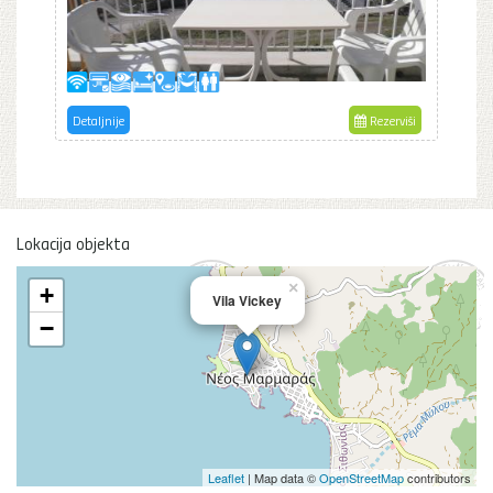
Detaljnije
Rezerviši
Lokacija objekta
×
+
Vila Vickey
−
Leaflet
| Map data ©
OpenStreetMap
contributors