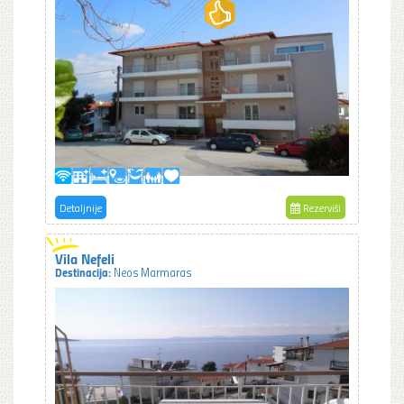
Detaljnije
Rezerviši
Vila Nefeli
Destinacija:
Neos Marmaras