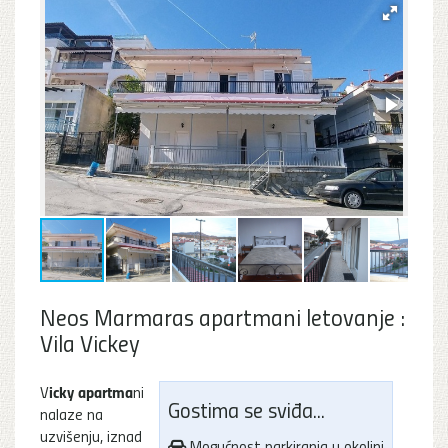
Neos Marmaras apartmani letovanje :
Vila Vickey
icky apartma
V
ni
Gostima se sviđa...
nalaze na
uzvišenju, iznad
Mogućnost parkiranja u okolini