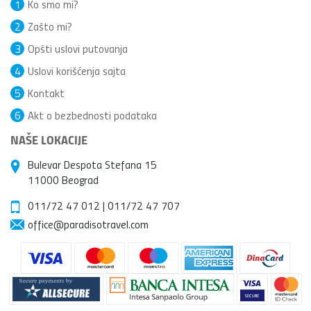
1
Ko smo mi?
2
Zašto mi?
3
Opšti uslovi putovanja
4
Uslovi korišćenja sajta
5
Kontakt
6
Akt o bezbednosti podataka
NAŠE LOKACIJE
Bulevar Despota Stefana 15
11000 Beograd
011/72 47 012
|
011/72 47 707
office@paradisotravel.com