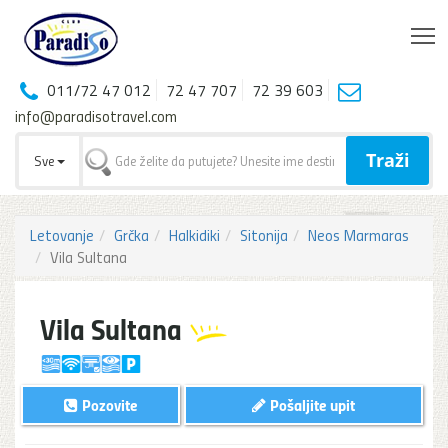
T
011/72 47 012
72 47 707
72 39 603
info@paradisotravel.com
Traži
Sve
Letovanje
Grčka
Halkidiki
Sitonija
Neos Marmaras
Vila Sultana
Vila Sultana
Pozovite
Pošaljite upit