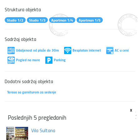
Struktura objekta
Studio 1/2
Studio 1/3
Apartman 1/4
Apartman 1/5
Sadržaj objekta
Udaljenost od plaže do 30m
Besplatan internet
AC u ceni
Pogled na more
Parking
Dodatni sadržaj objekta
Terasa sa garniturom za sedenje
x
Poslednjih 5 pregledanih
Vila Sultana