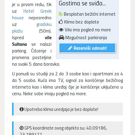
Gostima se sviđa...
je u prvom redu, tik
uz
Hotel Greek
Besplatan bežični internet
house
neposredno
Klima bez doplate
uz
gradsku
Vila ima pogled na more
plažu
(50m).
vile
Ispred
Mogućnost parkiranja
Sultana
se nalazi
Rezerviši odmah!
parking. Čišcenje i
promena posteljine
na svaki 5 dana boravka.
U ponudi su studiji za 2 do 3 osobe kao i apartmani za 4
do 5 osoba. Kuća ima TV, signal za korišćenje bežičnog
interneta kao i klima uređaj čije je korišćenje uključeno u
cenu. Neke sobe imaju pogled na more.
Upotreba klima uredjaja je bez doplate!
GPS koordinate ovog objekta su: 40.09186,
23.789127.