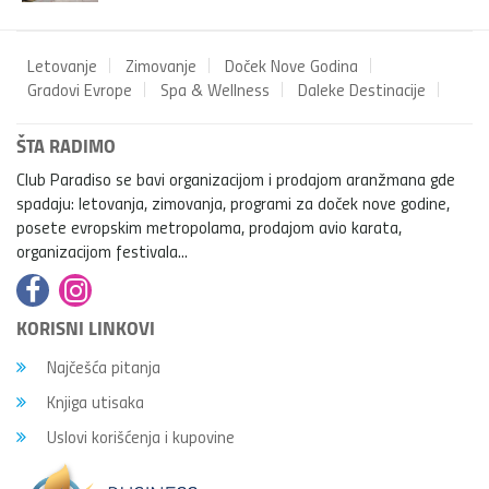
Letovanje
Zimovanje
Doček Nove Godina
Gradovi Evrope
Spa & Wellness
Daleke Destinacije
ŠTA RADIMO
Club Paradiso se bavi organizacijom i prodajom aranžmana gde
spadaju: letovanja, zimovanja, programi za doček nove godine,
posete evropskim metropolama, prodajom avio karata,
organizacijom festivala...
KORISNI LINKOVI
Najčešća pitanja
Knjiga utisaka
Uslovi korišćenja i kupovine