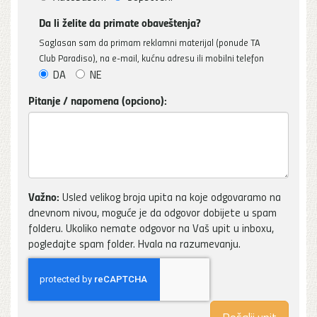
Da li želite da primate obaveštenja?
Saglasan sam da primam reklamni materijal (ponude TA
Club Paradiso), na e-mail, kućnu adresu ili mobilni telefon
DA
NE
Pitanje / napomena (opciono):
Važno:
Usled velikog broja upita na koje odgovaramo na
dnevnom nivou, moguće je da odgovor dobijete u spam
folderu. Ukoliko nemate odgovor na Vaš upit u inboxu,
pogledajte spam folder. Hvala na razumevanju.