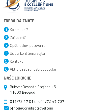
TREBA DA ZNATE
1
Ko smo mi?
2
Zašto mi?
3
Opšti uslovi putovanja
4
Uslovi korišćenja sajta
5
Kontakt
6
Akt o bezbednosti podataka
NAŠE LOKACIJE
Bulevar Despota Stefana 15
11000 Beograd
011/72 47 012
|
011/72 47 707
office@paradisotravel.com