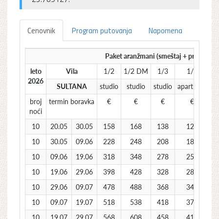
Cenovnik
Program putovanja
Napomena
Paket aranžmani (smeštaj + prevoz) p
leto
Vila
1/2
1/2 DM
1/3
1/4
1
2026
SULTANA
studio
studio
studio
apartman
ap
broj
termin boravka
€
€
€
€
noći
10
20.05
30.05
158
168
138
128
10
30.05
09.06
228
248
208
188
10
09.06
19.06
318
348
278
258
10
19.06
29.06
398
428
328
288
10
29.06
09.07
478
488
368
348
10
09.07
19.07
518
538
418
378
10
19.07
29.07
568
608
458
418