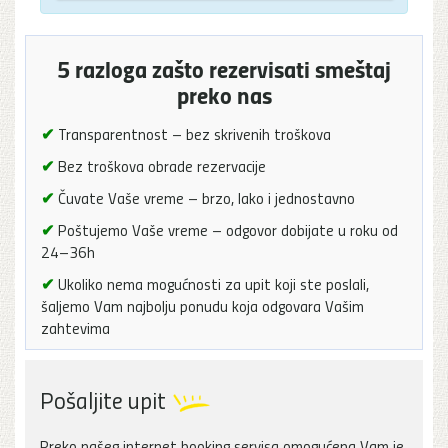
5 razloga zašto rezervisati smeštaj
preko nas
✔
Transparentnost – bez skrivenih troškova
✔
Bez troškova obrade rezervacije
✔
Čuvate Vaše vreme – brzo, lako i jednostavno
✔
Poštujemo Vaše vreme – odgovor dobijate u roku od
24–36h
✔
Ukoliko nema mogućnosti za upit koji ste poslali,
šaljemo Vam najbolju ponudu koja odgovara Vašim
zahtevima
Pošaljite upit
Preko našeg internet booking servisa omogućena Vam je