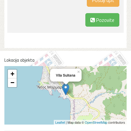
Pozovite
Lokacija objekta
×
+
Vila Sultana
−
Leaflet
| Map data ©
OpenStreetMap
contributors