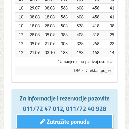
10
29.07
08.08
568
608
458
418
10
08.08
18.08
568
608
458
418
10
18.08
28.08
508
538
418
388
12
28.08
09.09
388
408
318
298
12
09.09
21.09
308
328
258
238
12
21.09
03.10
188
198
158
148
*Umanjenje po plativoj osobi za sopstve
DM - Direktan pogled na more
Za informacije i rezervacije pozovite
011/72 47 012
,
011/72 40 928
Zatražite ponudu