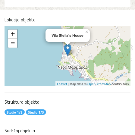
Lokacija objekta
×
+
Vila Stella's House
−
Leaflet
| Map data ©
OpenStreetMap
contributors
Struktura objekta
Studio 1/2
Studio 1/3
Sadržaj objekta