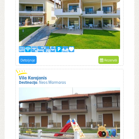
Detaljnije
Rezerviši
Vila Karajanis
Destinacija:
Neos Marmaras