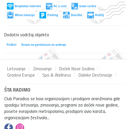
Besplatan internet
AC u ceni
Izvan centra
Mirna lokacija
Parking
Dvorište
Roštilj
Dodatni sadržaj objekta
Peškiri
Terasa sa garniturom za sedenje
Letovanje
Zimovanje
Doček Nove Godina
Gradovi Evrope
Spa & Wellness
Daleke Destinacije
ŠTA RADIMO
Club Paradiso se bavi organizacijom i prodajom aranžmana gde
spadaju: letovanja, zimovanja, programi za doček nove godine,
posete evropskim metropolama, prodajom avio karata,
organizacijom festivala...