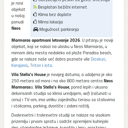
je novi
Besplatan bežični internet
objekat
Klima bez doplate
u našoj
ponudi
Mirna lokacija
Neos
Mogućnost parkiranja
Marmaras apartmani letovanje 2026
. U pitanju je noviji
objekat, koji se nalazi na ulasku u Neos Marmaras, u
mirnom delu mesta nedaleko od plaže Paradiso beach,
gde se nalaze naše već dobro poznate vile
Dioskuri
,
Karajanis
,
Triton
i
Jota
.
Vila Stella's House
je novijeg datuma, a udaljena je oko
Neos
250 metara od mora i na oko 800 metara centra
Marmaras
Vila Stella's House
a.
, pored lepih i ukusno
dekorisanih studija sa klima uredjajem, wifi (računati u
cenu) i TV-om, ima veliku zajedničku terasu sa stolovima
i stolicama, parking, dvorište i zidani roštilj.
Dvokrevetni i trokrevetni studiji se nalaze na visokom
prizemlju i prvom spratu i sadrže opremljeni kuhinjski
deo, standardne ležajeve, kupatilo i lepu, prostranu