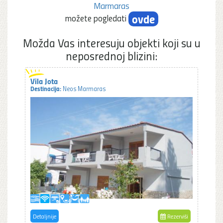
Marmaras
ovde
možete pogledati
Možda Vas interesuju objekti koji su u
neposrednoj blizini:
Vila Jota
Destinacija:
Neos Marmaras
Detaljnije
Rezerviši