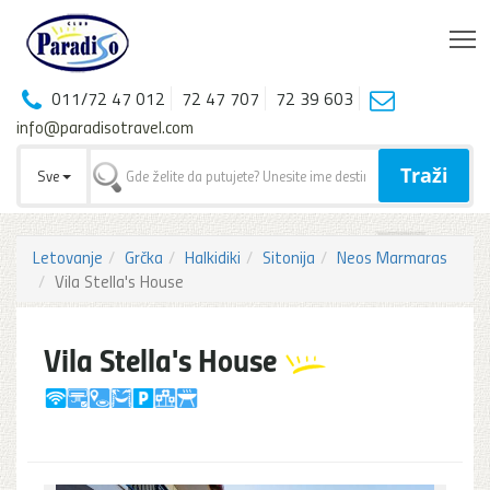
T
011/72 47 012
72 47 707
72 39 603
info@paradisotravel.com
Traži
Sve
Letovanje
Grčka
Halkidiki
Sitonija
Neos Marmaras
Vila Stella's House
Vila Stella's House