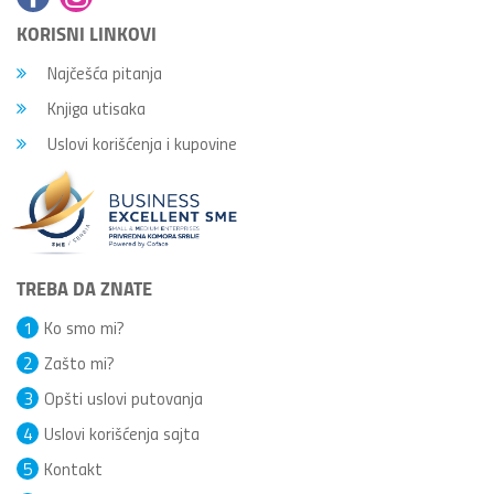
KORISNI LINKOVI
Najčešća pitanja
Knjiga utisaka
Uslovi korišćenja i kupovine
TREBA DA ZNATE
1
Ko smo mi?
2
Zašto mi?
3
Opšti uslovi putovanja
4
Uslovi korišćenja sajta
5
Kontakt