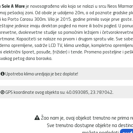
a Sole A Mare
je novosagrađena vila koja se nalazi u srcu Neos Marma
vnoj pešackoj zoni. Od obale je udaljena 20m, a od poznate gradske pl
i ka Porto Carasu 300m. Vila je 2015. godine primila svoje prve goste.
štajne jedinice imaju direktan pogled na more ili bočni pogled. U pon
krevetne, dvokrevetne studije sa pomoćnim ležajem i četvorokrevetn
rtmane. Kapaciteti se nalaze na prvom i drugom spratu vile. Sve sobe
erno opremljene, sadrže LCD TV, klima uređaje, kompletno opremljenu
ni električni šporet, posuđe, frižider) i tende. Promena posteljine i pešk
svakog petog dana boravka.
Upotreba klima uredjaja je bez doplate!
GPS koordinate ovog objekta su: 40.093085, 23.787042.
Žao nam je, ovaj objekat trenutno ne prima r
Sve trenutno dostupne objekte na destina
možete pogledati