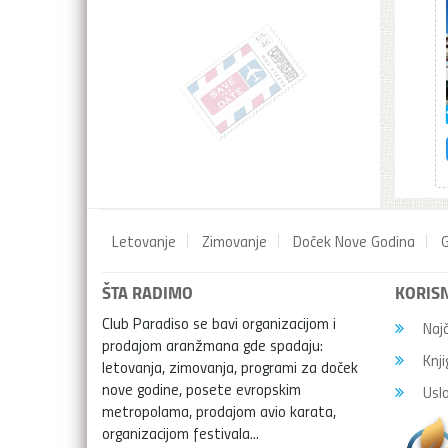
Letovanje
Zimovanje
Doček Nove Godina
G
ŠTA RADIMO
KORISN
Club Paradiso se bavi organizacijom i
Najč
prodajom aranžmana gde spadaju:
Knji
letovanja, zimovanja, programi za doček
nove godine, posete evropskim
Uslo
metropolama, prodajom avio karata,
organizacijom festivala...