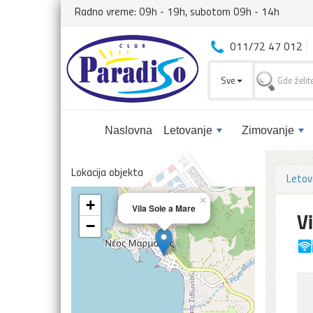
Radno vreme: 09h - 19h, subotom 09h - 14h
011/72 47 012
Sve
Naslovna
Letovanje
Zimovanje
Lokacija objekta
Letov
×
+
Vila Sole a Mare
V
−