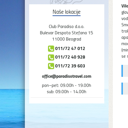
Vil
Naše lokacije
gla
vod
Sme
Club Paradiso d.o.o.
tro
Bulevar Despota Stefana 15
apa
11000 Beograd
mod
011/72 47 012
(mi
se 
011/72 40 928
011/72 39 603
office@paradisotravel.com
pon–pet: 09.00h - 19.00h
sub: 09.00h - 14.00h