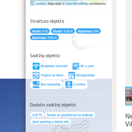
Leaflet
| Map data ©
OpenStreetMap
contributors
Struktura objekta
Studio 1/2
Studio 1/2+1
Apartman 1/4
Apartman 1/4+1
Sadržaj objekta
Besplatan internet
AC u ceni
Pogled na more
Novogradnja
Nov nameštaj
U centru
Dodatni sadržaj objekta
Ne
LCD TV
Terasa sa garniturom za sedenje
Vi
Javni parking u blizini vile