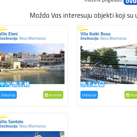
ovd
Možda Vas interesuju objekti koji su 
Vila Eleni
Vila Kaiki Rosa
Destinacija:
Destinacija:
Neos Marmaras
Neos Marmaras
Detaljnije
Rezerviši
Detaljnije
Reze
Vila Santala
Destinacija:
Neos Marmaras