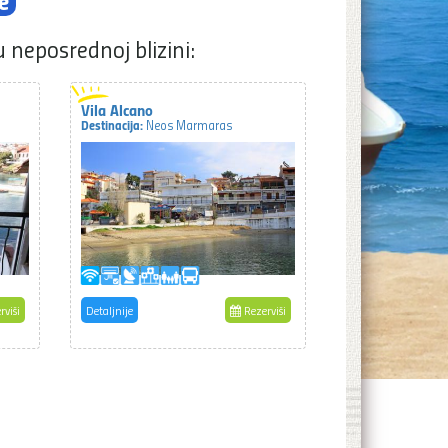
e
u neposrednoj blizini:
Vila Alcano
Destinacija:
Neos Marmaras
rviši
Detaljnije
Rezerviši