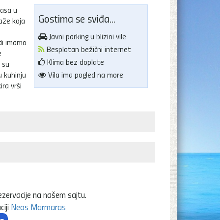
rasa u
Gostima se sviđa...
aže koja
Javni parking u blizini vile
udi imamo
Besplatan bežični internet
e
Klima bez doplate
 su
 kuhinju
Vila ima pogled na more
ira vrši
ezervacije na našem sajtu.
ciji
Neos Marmaras