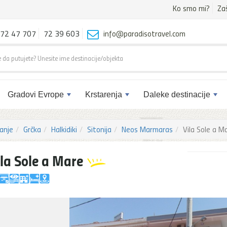
Ko smo mi?
Za
72 47 707
72 39 603
info@paradisotravel.com
Gradovi Evrope
Krstarenja
Daleke destinacije
anje
Grčka
Halkidiki
Sitonija
Neos Marmaras
Vila Sole a M
ila Sole a Mare