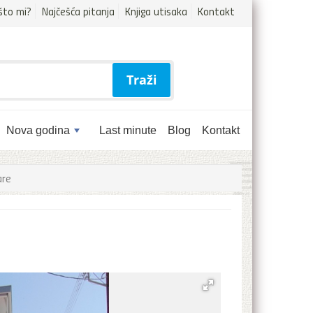
što mi?
Najčešća pitanja
Knjiga utisaka
Kontakt
Traži
Nova godina
Last minute
Blog
Kontakt
are