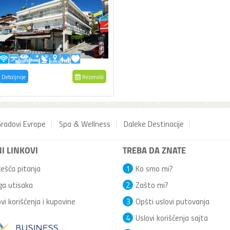
Detaljnije
Rezerviši
radovi Evrope
Spa & Wellness
Daleke Destinacije
I LINKOVI
TREBA DA ZNATE
ešća pitanja
1
Ko smo mi?
ga utisaka
2
Zašto mi?
vi korišćenja i kupovine
3
Opšti uslovi putovanja
4
Uslovi korišćenja sajta