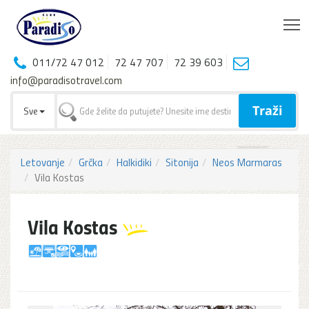
T
011/72 47 012
72 47 707
72 39 603
info@paradisotravel.com
Traži
Sve
Letovanje
Grčka
Halkidiki
Sitonija
Neos Marmaras
Vila Kostas
Vila Kostas