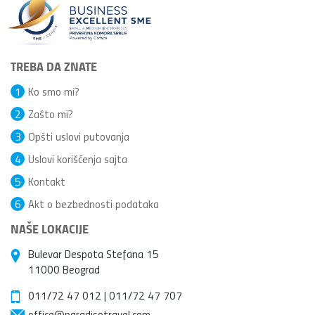
TREBA DA ZNATE
1
Ko smo mi?
2
Zašto mi?
3
Opšti uslovi putovanja
4
Uslovi korišćenja sajta
5
Kontakt
6
Akt o bezbednosti podataka
NAŠE LOKACIJE
Bulevar Despota Stefana 15
11000 Beograd
011/72 47 012
|
011/72 47 707
office@paradisotravel.com