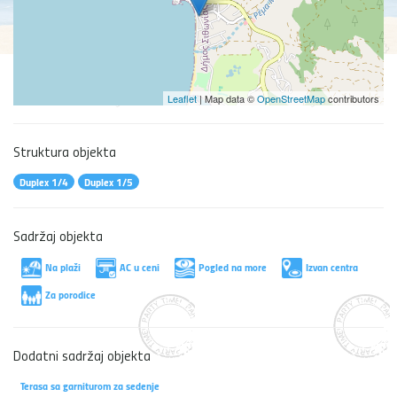
Leaflet
| Map data ©
OpenStreetMap
contributors
Struktura objekta
Duplex 1/4
Duplex 1/5
Sadržaj objekta
Na plaži
AC u ceni
Pogled na more
Izvan centra
Za porodice
Dodatni sadržaj objekta
Terasa sa garniturom za sedenje