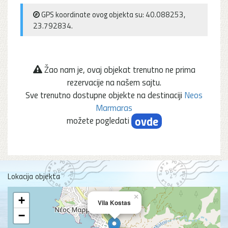
GPS koordinate ovog objekta su: 40.088253,
23.792834.
Žao nam je, ovaj objekat trenutno ne prima
rezervacije na našem sajtu.
Sve trenutno dostupne objekte na destinaciji
Neos
Marmaras
ovde
možete pogledati
Lokacija objekta
×
+
Vila Kostas
−