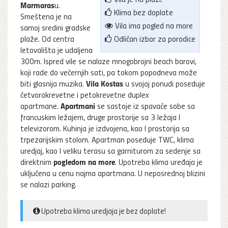
Marmaras
u.
Klima bez doplate
Smeštena je na
Vila ima pogled na more
samoj sredini gradske
plaže. Od centra
Odličan izbor za porodice
letovališta je udaljena
300m. Ispred vile se nalaze mnogobrojni beach barovi,
koji rade do večernjih sati, pa tokom popodneva može
Vila Kostas
biti glasnija muzika.
u svojoj ponudi poseduje
četvorokrevetne i petokrevetne duplex
Apartmani
apartmane.
se sastoje iz spavaće sobe sa
francuskim ležajem, druge prostorije sa 3 ležaja I
televizorom. Kuhinja je izdvojena, kao I prostorija sa
trpezarijskim stolom. Apartman poseduje TWC, klima
uredjaj, kao I veliku terasu sa garniturom za sedenje sa
pogledom na more
direktnim
. Upotreba klima uređaja je
uključena u cenu najma apartmana. U neposrednoj blizini
se nalazi parking.
Upotreba klima uredjaja je bez doplate!