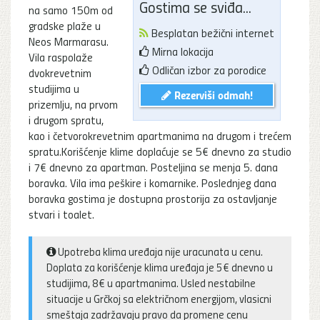
Gostima se sviđa...
na samo 150m od
gradske plaže u
Besplatan bežični internet
Neos Marmarasu.
Mirna lokacija
Vila raspolaže
Odličan izbor za porodice
dvokrevetnim
studijima u
Rezerviši odmah!
prizemlju, na prvom
i drugom spratu,
kao i četvorokrevetnim apartmanima na drugom i trećem
spratu.Korišćenje klime doplaćuje se 5€ dnevno za studio
i 7€ dnevno za apartman. Posteljina se menja 5. dana
boravka. Vila ima peškire i komarnike. Poslednjeg dana
boravka gostima je dostupna prostorija za ostavljanje
stvari i toalet.
Upotreba klima uređaja nije uracunata u cenu.
Doplata za korišćenje klima uređaja je 5€ dnevno u
studijima, 8€ u apartmanima. Usled nestabilne
situacije u Grčkoj sa električnom energijom, vlasicni
smeštaja zadržavaju pravo da promene cenu