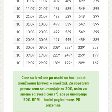
10
01.07
11.07
409
489
499
379
359
10
11.07
21.07
469
539
549
399
409
10
21.07
31.07
499
539
549
399
439
10
31.07
10.08
499
539
549
399
439
10
10.08
20.08
499
539
549
399
439
10
20.08
30.08
429
449
459
339
369
10
30.08
09.09
309*
329*
339*
259*
289*
10
09.09
19.09
229*
249*
259*
199*
209*
10
19.09
29.09
189*
199*
209*
169*
179*
Cene su izražene po osobi na bazi paket
aranžmana (prevoz + smeštaj). Za sopstveni
prevoz cena se umanjuje za 30€, osim za
smene sa zvezdicom (*) gde je umanjenje
20€. BPM – bočni pogled more. PR –
prizemlje.