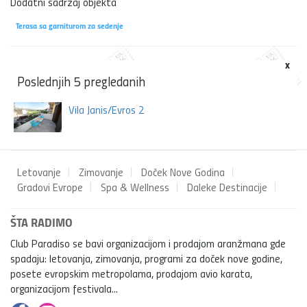
Dodatni sadržaj objekta
Terasa sa garniturom za sedenje
x
Poslednjih 5 pregledanih
Vila Janis/Evros 2
Letovanje
Zimovanje
Doček Nove Godina
Gradovi Evrope
Spa & Wellness
Daleke Destinacije
ŠTA RADIMO
Club Paradiso se bavi organizacijom i prodajom aranžmana gde
spadaju: letovanja, zimovanja, programi za doček nove godine,
posete evropskim metropolama, prodajom avio karata,
organizacijom festivala...