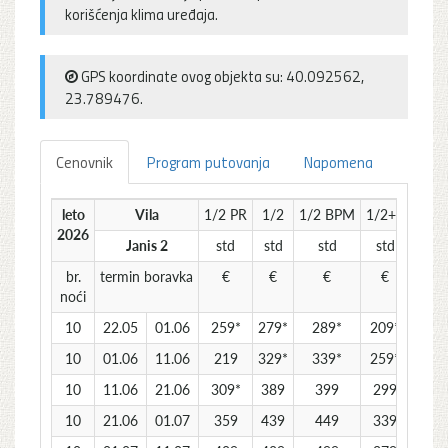
korišćenja klima uređaja.
GPS koordinate ovog objekta su: 40.092562,
23.789476.
Cenovnik
Program putovanja
Napomena
leto
Vila
1/2 PR
1/2
1/2 BPM
1/2+1
1/3
2026
Janis 2
std
std
std
std
app
br.
termin boravka
€
€
€
€
€
noći
10
22.05
01.06
259*
279*
289*
209*
239*
10
01.06
11.06
219
329*
339*
259*
199
10
11.06
21.06
309*
389
399
299
289*
10
21.06
01.07
359
439
449
339
329