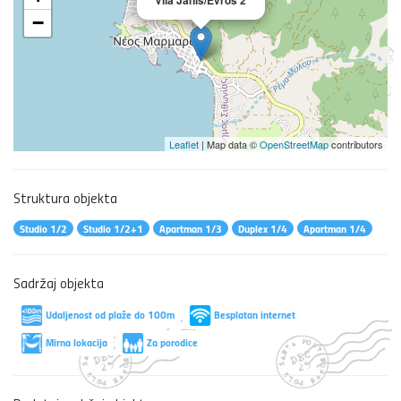
−
Leaflet
| Map data ©
OpenStreetMap
contributors
Struktura objekta
Studio 1/2
Studio 1/2+1
Apartman 1/3
Duplex 1/4
Apartman 1/4
Sadržaj objekta
Udaljenost od plaže do 100m
Besplatan internet
Mirna lokacija
Za porodice