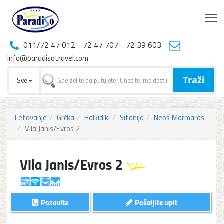
T
011/72 47 012
72 47 707
72 39 603
info@paradisotravel.com
Traži
Sve
Letovanje
Grčka
Halkidiki
Sitonija
Neos Marmaras
Vila Janis/Evros 2
Vila Janis/Evros 2
Pozovite
Pošaljite upit