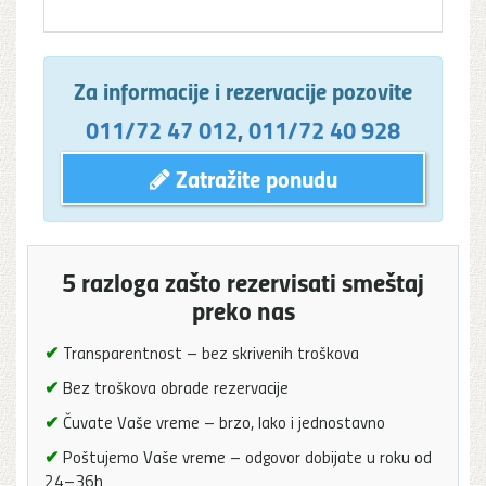
Za informacije i rezervacije pozovite
011/72 47 012
,
011/72 40 928
Zatražite ponudu
5 razloga zašto rezervisati smeštaj
preko nas
✔
Transparentnost – bez skrivenih troškova
✔
Bez troškova obrade rezervacije
✔
Čuvate Vaše vreme – brzo, lako i jednostavno
✔
Poštujemo Vaše vreme – odgovor dobijate u roku od
24–36h