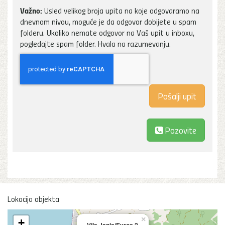
Važno:
Usled velikog broja upita na koje odgovaramo na
dnevnom nivou, moguće je da odgovor dobijete u spam
folderu. Ukoliko nemate odgovor na Vaš upit u inboxu,
pogledajte spam folder. Hvala na razumevanju.
Pozovite
Lokacija objekta
×
+
Vila Janis/Evros 2