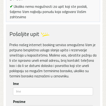
✔
Ukoliko nema mogućnosti za upit koji ste poslali,
šaljemo Vam najbolju ponudu koja odgovara Vašim
zahtevima
Pošaljite upit
Preko našeg internet booking servisa omogućena Vam je
potpuno besplatna usluga slanja upita i rezervacije
smeštaja u kapacitetima. Molimo vas, obratite pažnju da
li ste ispravno uneli email adresu, broj kontakt telefona
kao i da li se datumi dolaska i povratka koji ste uneli
poklapaju sa mogućim terminima boravka, ukoliko su
termini boravka naznačeni u cenovniku.
Ime
Prezime