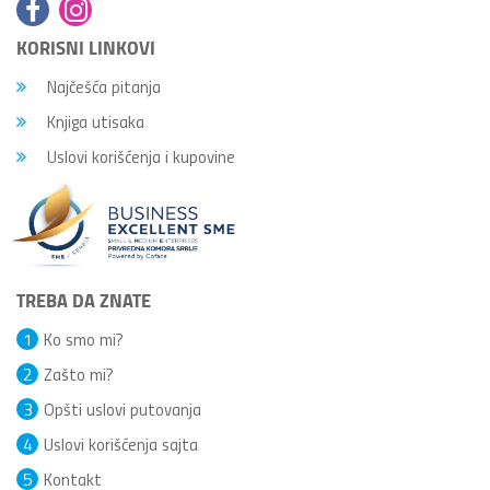
KORISNI LINKOVI
Najčešća pitanja
Knjiga utisaka
Uslovi korišćenja i kupovine
TREBA DA ZNATE
1
Ko smo mi?
2
Zašto mi?
3
Opšti uslovi putovanja
4
Uslovi korišćenja sajta
5
Kontakt