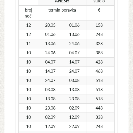
ANESIS
studio
studi
broj
termin boravka
€
€
noći
12
20.05
01.06
158
168
12
01.06
13.06
248
258
11
13.06
24.06
328
348
10
24.06
04.07
388
418
10
04.07
14.07
428
458
10
14.07
24.07
468
508
10
24.07
03.08
518
558
10
03.08
13.08
518
558
10
13.08
23.08
518
558
10
23.08
02.09
448
468
10
02.09
12.09
338
358
10
12.09
22.09
248
258