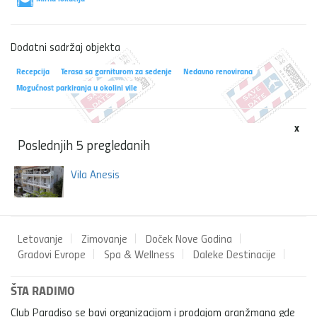
Dodatni sadržaj objekta
Recepcija
Terasa sa garniturom za sedenje
Nedavno renovirana
Mogućnost parkiranja u okolini vile
x
Poslednjih 5 pregledanih
Vila Anesis
Letovanje
Zimovanje
Doček Nove Godina
Gradovi Evrope
Spa & Wellness
Daleke Destinacije
ŠTA RADIMO
Club Paradiso se bavi organizacijom i prodajom aranžmana gde