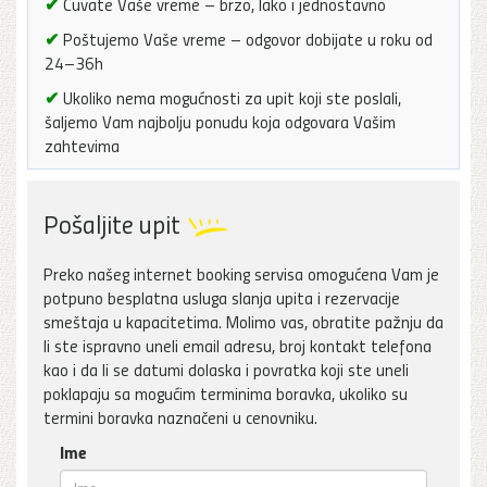
✔
Čuvate Vaše vreme – brzo, lako i jednostavno
✔
Poštujemo Vaše vreme – odgovor dobijate u roku od
24–36h
✔
Ukoliko nema mogućnosti za upit koji ste poslali,
šaljemo Vam najbolju ponudu koja odgovara Vašim
zahtevima
Pošaljite upit
Preko našeg internet booking servisa omogućena Vam je
potpuno besplatna usluga slanja upita i rezervacije
smeštaja u kapacitetima. Molimo vas, obratite pažnju da
li ste ispravno uneli email adresu, broj kontakt telefona
kao i da li se datumi dolaska i povratka koji ste uneli
poklapaju sa mogućim terminima boravka, ukoliko su
termini boravka naznačeni u cenovniku.
Ime