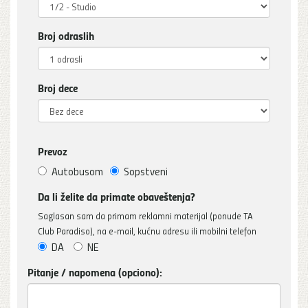
Broj odraslih
Broj dece
Prevoz
Autobusom
Sopstveni
Da li želite da primate obaveštenja?
Saglasan sam da primam reklamni materijal (ponude TA
Club Paradiso), na e-mail, kućnu adresu ili mobilni telefon
DA
NE
Pitanje / napomena (opciono):