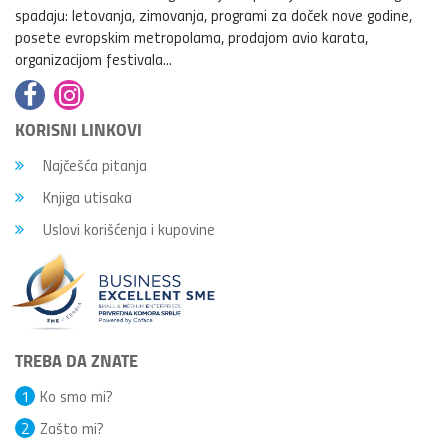
spadaju: letovanja, zimovanja, programi za doček nove godine,
posete evropskim metropolama, prodajom avio karata,
organizacijom festivala...
KORISNI LINKOVI
Najčešća pitanja
Knjiga utisaka
Uslovi korišćenja i kupovine
TREBA DA ZNATE
1
Ko smo mi?
2
Zašto mi?