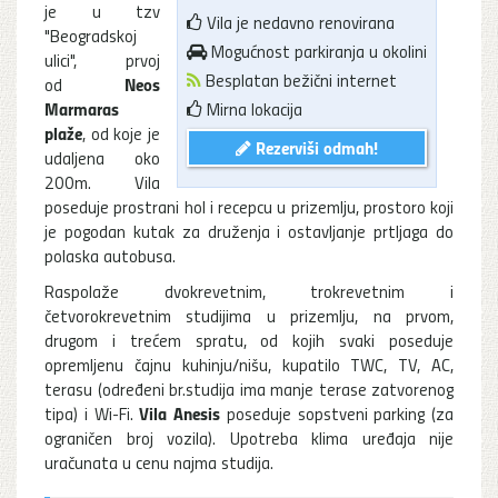
je u tzv
Vila je nedavno renovirana
"Beogradskoj
Mogućnost parkiranja u okolini
ulici", prvoj
Besplatan bežični internet
Neos
od
Marmaras
Mirna lokacija
plaže
, od koje je
Rezerviši odmah!
udaljena oko
200m. Vila
poseduje prostrani hol i recepcu u prizemlju, prostoro koji
je pogodan kutak za druženja i ostavljanje prtljaga do
polaska autobusa.
Raspolaže dvokrevetnim, trokrevetnim i
četvorokrevetnim studijima u prizemlju, na prvom,
drugom i trećem spratu, od kojih svaki poseduje
opremljenu čajnu kuhinju/nišu, kupatilo TWC, TV, AC,
terasu (određeni br.studija ima manje terase zatvorenog
Vila Anesis
tipa) i Wi-Fi.
poseduje sopstveni parking (za
ograničen broj vozila). Upotreba klima uređaja nije
uračunata u cenu najma studija.