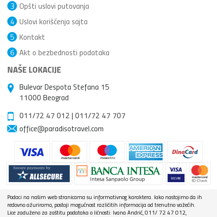
3
Opšti uslovi putovanja
4
Uslovi korišćenja sajta
5
Kontakt
6
Akt o bezbednosti podataka
NAŠE LOKACIJE
Bulevar Despota Stefana 15
11000 Beograd
011/72 47 012
|
011/72 47 707
office@paradisotravel.com
Podaci na našim web stranicama su informativnog karaktera. Iako nastojimo da ih
redovno ažuriramo, postoji mogućnost različitih informacija od trenutno važećih.
Lice zaduženo za zaštitu podataka o ličnosti: Ivana Andrić, 011/ 72 47 012,