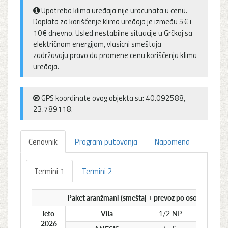
Upotreba klima uređaja nije uracunata u cenu.
Doplata za korišćenje klima uređaja je između 5€ i
10€ dnevno. Usled nestabilne situacije u Grčkoj sa
električnom energijom, vlasicni smeštaja
zadržavaju pravo da promene cenu korišćenja klima
uređaja.
GPS koordinate ovog objekta su: 40.092588,
23.789118.
Cenovnik
Program putovanja
Napomena
Termini 1
Termini 2
Paket aranžmani (smeštaj + prevoz po osobi) na bazi
leto
Vila
1/2 NP
1/2 VT
2026