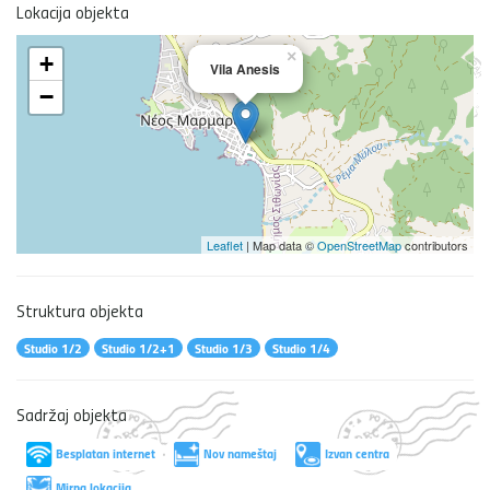
Lokacija objekta
×
+
Vila Anesis
−
Leaflet
| Map data ©
OpenStreetMap
contributors
Struktura objekta
Studio 1/2
Studio 1/2+1
Studio 1/3
Studio 1/4
Sadržaj objekta
Besplatan internet
Nov nameštaj
Izvan centra
Mirna lokacija