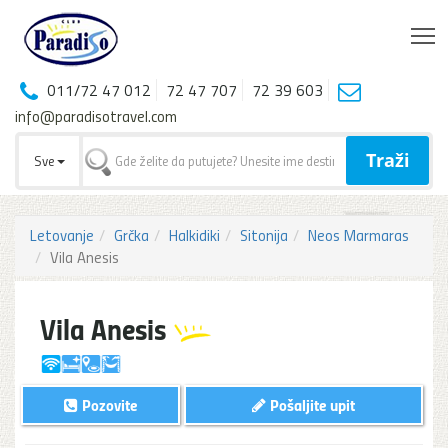
T
011/72 47 012
72 47 707
72 39 603
info@paradisotravel.com
Traži
Sve
Letovanje
Grčka
Halkidiki
Sitonija
Neos Marmaras
Vila Anesis
Vila Anesis
Pozovite
Pošaljite upit