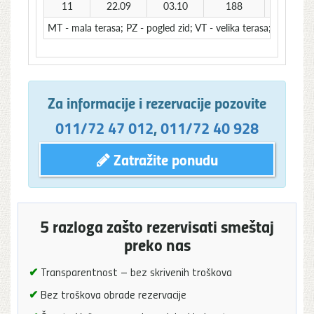
11
22.09
03.10
188
198
MT - mala terasa; PZ - pogled zid; VT - velika terasa; NP - nisk
Za informacije i rezervacije pozovite
011/72 47 012
,
011/72 40 928
Zatražite ponudu
5 razloga zašto rezervisati smeštaj
preko nas
✔
Transparentnost – bez skrivenih troškova
✔
Bez troškova obrade rezervacije