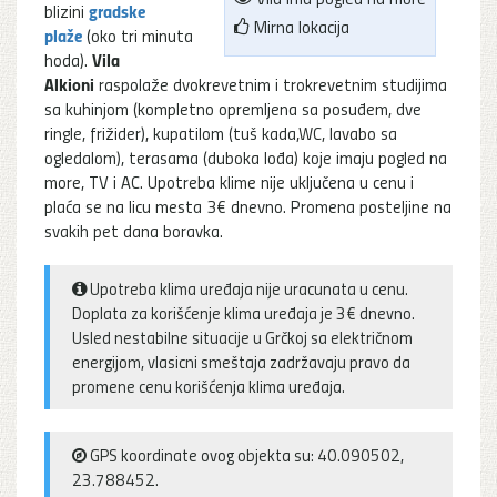
gradske
blizini
Mirna lokacija
plaže
(oko tri minuta
Vila
hoda).
Alkioni
raspolaže dvokrevetnim i trokrevetnim studijima
sa kuhinjom (kompletno opremljena sa posuđem, dve
ringle, frižider), kupatilom (tuš kada,WC, lavabo sa
ogledalom), terasama (duboka lođa) koje imaju pogled na
more, TV i AC. Upotreba klime nije uključena u cenu i
plaća se na licu mesta 3€ dnevno. Promena posteljine na
svakih pet dana boravka.
Upotreba klima uređaja nije uracunata u cenu.
Doplata za korišćenje klima uređaja je 3€ dnevno.
Usled nestabilne situacije u Grčkoj sa električnom
energijom, vlasicni smeštaja zadržavaju pravo da
promene cenu korišćenja klima uređaja.
GPS koordinate ovog objekta su: 40.090502,
23.788452.