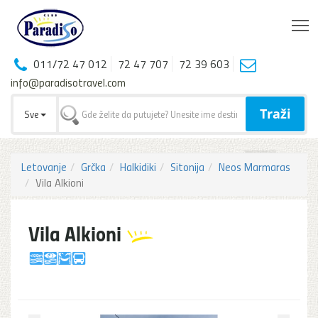
T
011/72 47 012
72 47 707
72 39 603
info@paradisotravel.com
Traži
Sve
Letovanje
Grčka
Halkidiki
Sitonija
Neos Marmaras
Vila Alkioni
Vila Alkioni