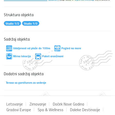
Struktura objekta
Studio 1/2
Studio 1/3
Sadržaj objekta
Udaljenost od plaže do 100m
Pogled na more
Mirna lokacija
Paket aranžmani
Dodatni sadržaj objekta
Terasa sa garniturom za sedenje
Letovanje
Zimovanje
Doček Nove Godina
Gradovi Evrope
Spa & Wellness
Daleke Destinacije