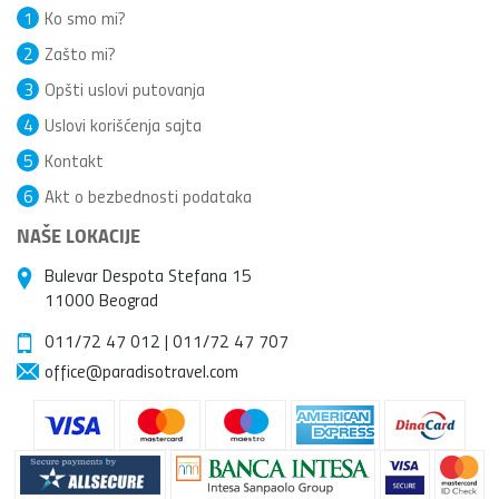
1
Ko smo mi?
2
Zašto mi?
3
Opšti uslovi putovanja
4
Uslovi korišćenja sajta
5
Kontakt
6
Akt o bezbednosti podataka
NAŠE LOKACIJE
Bulevar Despota Stefana 15
11000 Beograd
011/72 47 012
|
011/72 47 707
office@paradisotravel.com