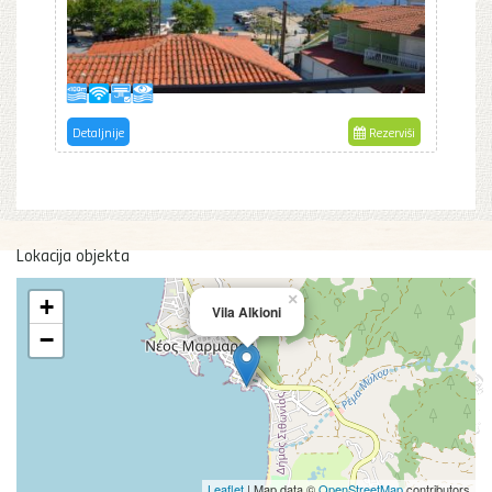
Detaljnije
Rezerviši
Lokacija objekta
×
+
Vila Alkioni
−
Leaflet
| Map data ©
OpenStreetMap
contributors