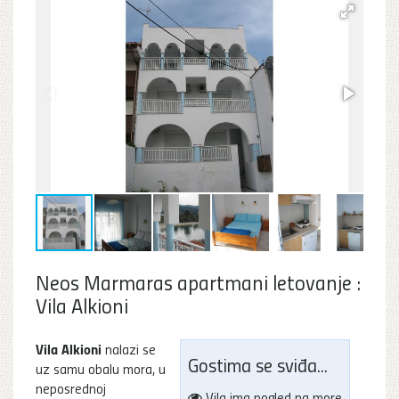
Neos Marmaras apartmani letovanje :
Vila Alkioni
Vila Alkioni
nalazi se
Gostima se sviđa...
uz samu obalu mora, u
neposrednoj
Vila ima pogled na more