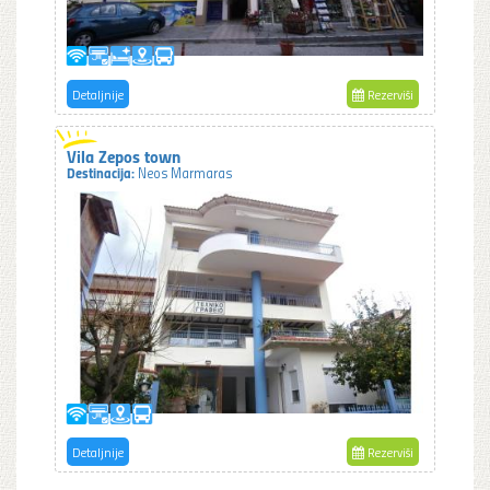
Detaljnije
Rezerviši
Vila Zepos town
Destinacija:
Neos Marmaras
Detaljnije
Rezerviši