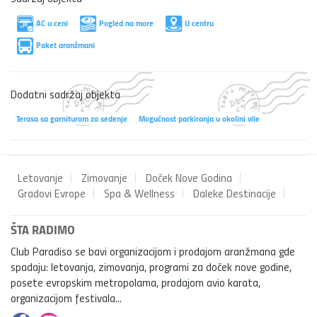
AC u ceni
Pogled na more
U centru
Paket aranžmani
Dodatni sadržaj objekta
Terasa sa garniturom za sedenje
Mogućnost parkiranja u okolini vile
Letovanje
Zimovanje
Doček Nove Godina
Gradovi Evrope
Spa & Wellness
Daleke Destinacije
ŠTA RADIMO
Club Paradiso se bavi organizacijom i prodajom aranžmana gde
spadaju: letovanja, zimovanja, programi za doček nove godine,
posete evropskim metropolama, prodajom avio karata,
organizacijom festivala...