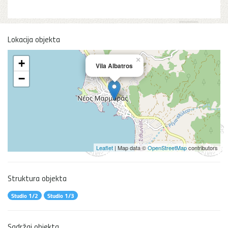
Lokacija objekta
×
+
Vila Albatros
−
Leaflet
| Map data ©
OpenStreetMap
contributors
Struktura objekta
Studio 1/2
Studio 1/3
Sadržaj objekta