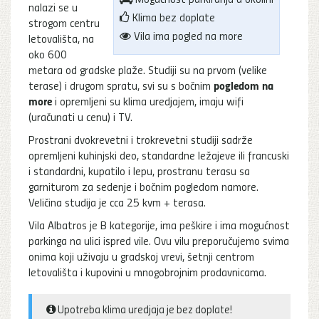
nalazi se u
Klima bez doplate
strogom centru
Vila ima pogled na more
letovališta, na
oko 600
metara od gradske plaže. Studiji su na prvom (velike
pogledom na
terase) i drugom spratu, svi su s bočnim
more
i opremljeni su klima uredjajem, imaju wifi
(uračunati u cenu) i TV.
Prostrani dvokrevetni i trokrevetni studiji sadrže
opremljeni kuhinjski deo, standardne ležajeve ili francuski
i standardni, kupatilo i lepu, prostranu terasu sa
garniturom za sedenje i bočnim pogledom namore.
Veličina studija je cca 25 kvm + terasa.
Vila Albatros je B kategorije, ima peškire i ima mogućnost
parkinga na ulici ispred vile. Ovu vilu preporučujemo svima
onima koji uživaju u gradskoj vrevi, šetnji centrom
letovališta i kupovini u mnogobrojnim prodavnicama.
Upotreba klima uredjaja je bez doplate!