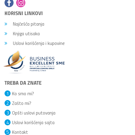
KORISNI LINKOVI
Najčešća pitanja
Knjiga utisaka
Uslovi korišćenja i kupovine
TREBA DA ZNATE
1
Ko smo mi?
2
Zašto mi?
3
Opšti uslovi putovanja
4
Uslovi korišćenja sajta
5
Kontakt