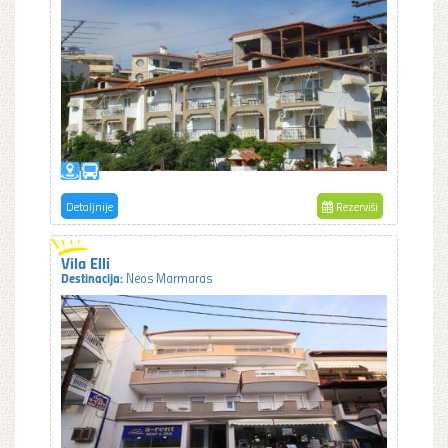
Detaljnije
Rezerviši
Vila Elli
Destinacija:
Neos Marmaras