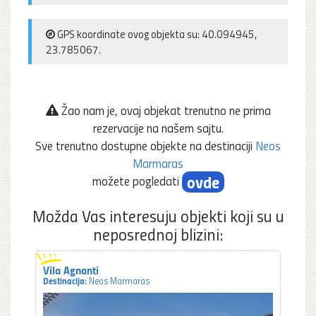
GPS koordinate ovog objekta su: 40.094945,
23.785067.
Žao nam je, ovaj objekat trenutno ne prima
rezervacije na našem sajtu.
Sve trenutno dostupne objekte na destinaciji
Neos
Marmaras
ovde
možete pogledati
Možda Vas interesuju objekti koji su u
neposrednoj blizini:
Vila Agnanti
Destinacija:
Neos Marmaras