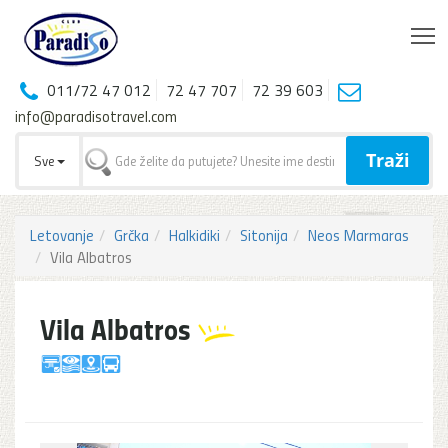
T
011/72 47 012
72 47 707
72 39 603
info@paradisotravel.com
Traži
Sve
Letovanje
Grčka
Halkidiki
Sitonija
Neos Marmaras
Vila Albatros
Vila Albatros