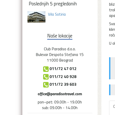
Poslednjih 5 pregledanih
bli
tro
Vila Sotiria
apa
Sva
kli
rač
Naše lokacije
U o
Club Paradiso d.o.o.
Bulevar Despota Stefana 15
11000 Beograd
011/72 47 012
011/72 40 928
011/72 39 603
office@paradisotravel.com
pon–pet: 09.00h - 19.00h
C
sub: 09.00h - 14.00h