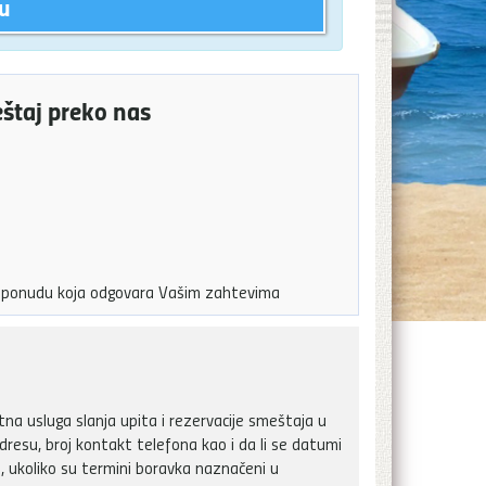
u
eštaj preko nas
ju ponudu koja odgovara Vašim zahtevima
a usluga slanja upita i rezervacije smeštaja u
dresu, broj kontakt telefona kao i da li se datumi
, ukoliko su termini boravka naznačeni u