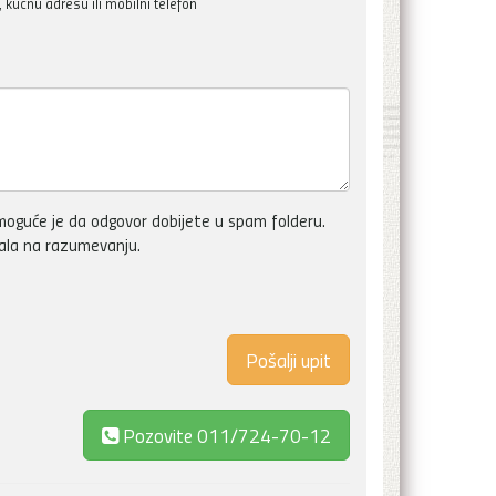
kućnu adresu ili mobilni telefon
oguće je da odgovor dobijete u spam folderu.
vala na razumevanju.
Pozovite
011/724-70-12