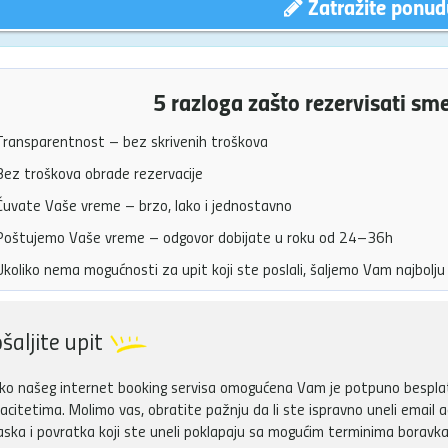
Zatražite ponud
5 razloga zašto rezervisati sm
ransparentnost – bez skrivenih troškova
ez troškova obrade rezervacije
uvate Vaše vreme – brzo, lako i jednostavno
oštujemo Vaše vreme – odgovor dobijate u roku od 24–36h
koliko nema mogućnosti za upit koji ste poslali, šaljemo Vam najbol
šaljite upit
ko našeg internet booking servisa omogućena Vam je potpuno besplatn
acitetima. Molimo vas, obratite pažnju da li ste ispravno uneli email a
aska i povratka koji ste uneli poklapaju sa mogućim terminima boravka