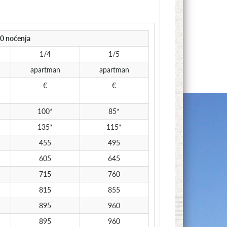
10 noćenja
1/4
1/5
apartman
apartman
€
€
100*
85*
135*
115*
455
495
605
645
715
760
815
855
895
960
895
960