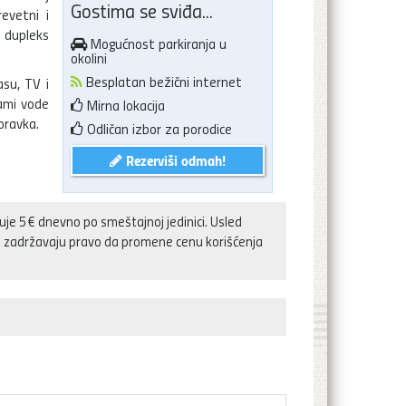
Gostima se sviđa...
evetni i
 dupleks
Mogućnost parkiranja u
okolini
Besplatan bežični internet
su, TV i
sami vode
Mirna lokacija
oravka.
Odličan izbor za porodice
Rezerviši odmah!
uje 5€ dnevno po smeštajnoj jedinici. Usled
aja zadržavaju pravo da promene cenu korišćenja