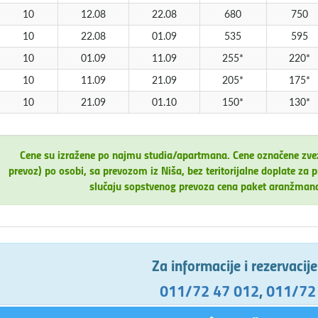
10
12.08
22.08
680
750
10
22.08
01.09
535
595
10
01.09
11.09
255*
220*
10
11.09
21.09
205*
175*
10
21.09
01.10
150*
130*
Cene su izražene po najmu studia/apartmana. Cene označene zv
prevoz) po osobi, sa prevozom iz Niša, bez teritorijalne doplate 
slučaju sopstvenog prevoza cena paket aranžman
Za informacije i rezervacij
011/72 47 012
,
011/72