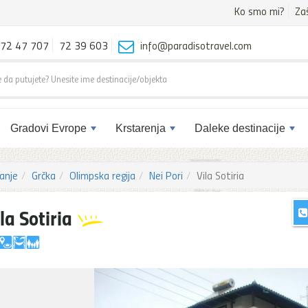
Ko smo mi?
Za
72 47 707
72 39 603
info@paradisotravel.com
Gradovi Evrope
Krstarenja
Daleke destinacije
anje
Grčka
Olimpska regija
Nei Pori
Vila Sotiria
la Sotiria