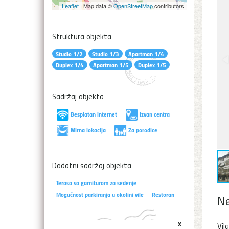
Leaflet
| Map data ©
OpenStreetMap
contributors
Struktura objekta
Studio 1/2
Studio 1/3
Apartman 1/4
Duplex 1/4
Apartman 1/5
Duplex 1/5
Sadržaj objekta
Besplatan internet
Izvan centra
Mirna lokacija
Za porodice
Dodatni sadržaj objekta
Terasa sa garniturom za sedenje
Mogućnost parkiranja u okolini vile
Restoran
Ne
x
Vil