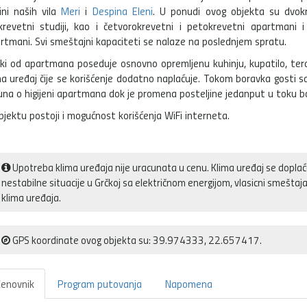
zini naših vila
Meri
i
Despina Eleni
. U ponudi ovog objekta su dvokr
krevetni studiji, kao i četvorokrevetni i petokrevetni apartmani i
rtmani. Svi smeštajni kapaciteti se nalaze na poslednjem spratu.
ki od apartmana poseduje osnovno opremljenu kuhinju, kupatilo, tera
ma uređaj čije se korišćenje dodatno naplaćuje. Tokom boravka gosti 
una o higijeni apartmana dok je promena posteljine jedanput u toku b
bjektu postoji i mogućnost korišćenja WiFi interneta.
Upotreba klima uređaja nije uracunata u cenu. Klima uređaj se doplać
nestabilne situacije u Grčkoj sa električnom energijom, vlasicni smešt
klima uređaja.
GPS koordinate ovog objekta su: 39.974333, 22.657417.
enovnik
Program putovanja
Napomena