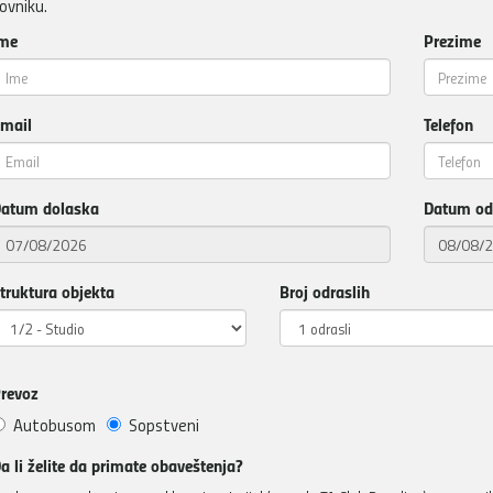
ovniku.
me
Prezime
mail
Telefon
atum dolaska
Datum od
truktura objekta
Broj odraslih
revoz
Autobusom
Sopstveni
a li želite da primate obaveštenja?