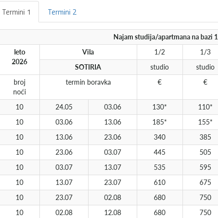
Termini 1
Termini 2
Najam studija/apartmana na bazi 
leto
Vila
1/2
1/3
2026
SOTIRIA
studio
studio
broj
termin boravka
€
€
noći
10
24.05
03.06
130*
110*
10
03.06
13.06
185*
155*
10
13.06
23.06
340
385
10
23.06
03.07
445
505
10
03.07
13.07
535
595
10
13.07
23.07
610
675
10
23.07
02.08
680
750
10
02.08
12.08
680
750