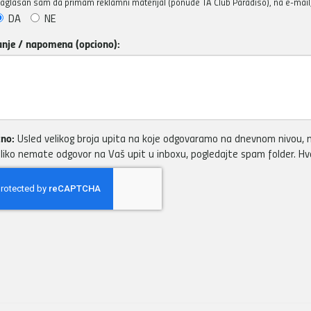
aglasan sam da primam reklamni materijal (ponude TA Club Paradiso), na e-mail, 
DA
NE
anje / napomena (opciono):
no:
Usled velikog broja upita na koje odgovaramo na dnevnom nivou, m
liko nemate odgovor na Vaš upit u inboxu, pogledajte spam folder. H