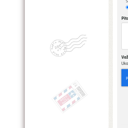
S
Pit
Važ
Uko