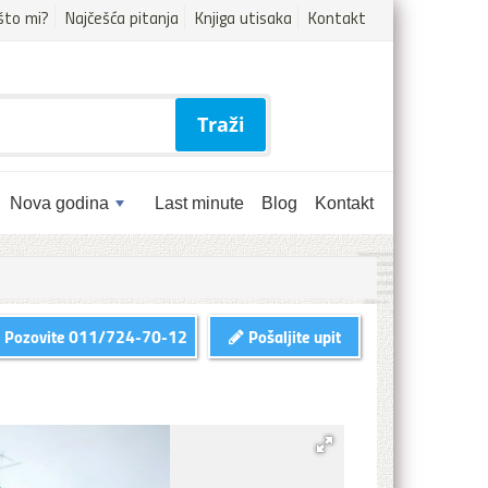
što mi?
Najčešća pitanja
Knjiga utisaka
Kontakt
Traži
Nova godina
Last minute
Blog
Kontakt
Pozovite
011/724-70-12
Pošaljite upit