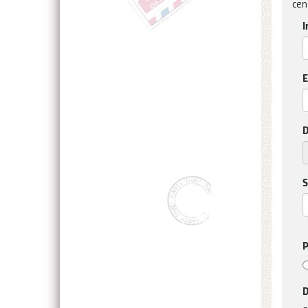
cen
I
E
D
S
P
D