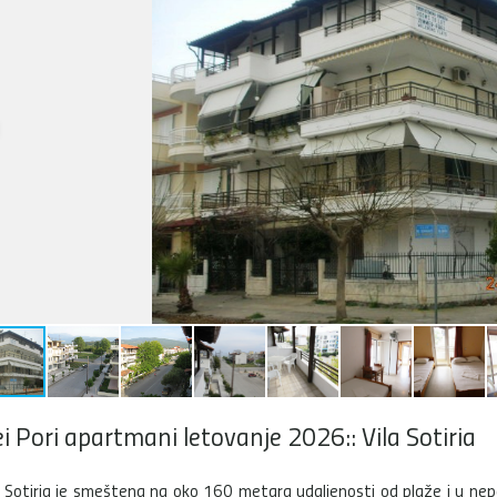
i Pori apartmani letovanje 2026:: Vila Sotiria
a Sotiria je smeštena na oko 160 metara udaljenosti od plaže i u ne