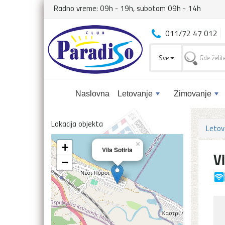
Radno vreme: 09h - 19h, subotom 09h - 14h
011/72 47 012
Sve
Naslovna
Letovanje
Zimovanje
Lokacija objekta
Letov
×
+
Vila Sotiria
Vi
−