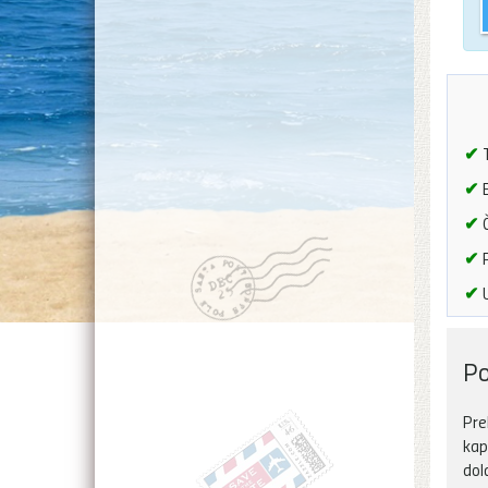
✔
T
✔
B
✔
Č
✔
P
✔
U
Po
Pre
kap
dol