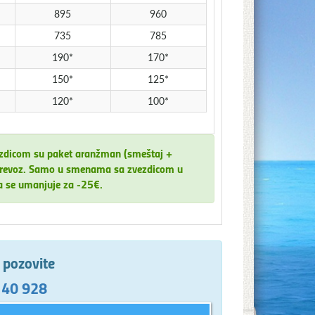
895
960
735
785
190*
170*
150*
125*
120*
100*
ezdicom su paket aranžman (smeštaj +
za prevoz. Samo u smenama sa zvezdicom u
a se umanjuje za -25€.
e pozovite
 40 928