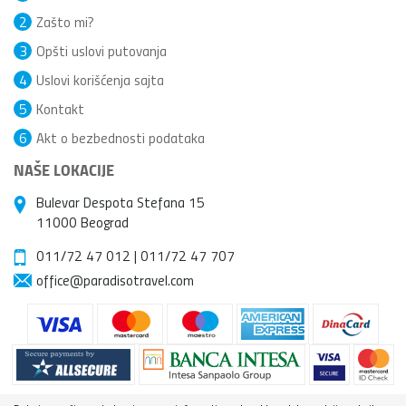
2
Zašto mi?
3
Opšti uslovi putovanja
4
Uslovi korišćenja sajta
5
Kontakt
6
Akt o bezbednosti podataka
NAŠE LOKACIJE
Bulevar Despota Stefana 15
11000 Beograd
011/72 47 012
|
011/72 47 707
office@paradisotravel.com