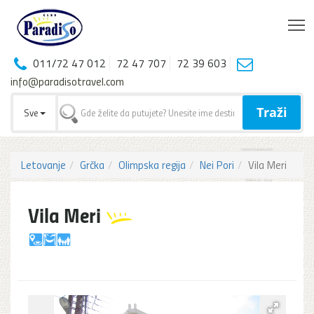
T
011/72 47 012
72 47 707
72 39 603
info@paradisotravel.com
Traži
Sve
Letovanje
Grčka
Olimpska regija
Nei Pori
Vila Meri
Vila Meri