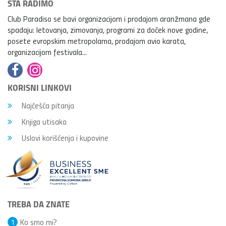
ŠTA RADIMO
Club Paradiso se bavi organizacijom i prodajom aranžmana gde
spadaju: letovanja, zimovanja, programi za doček nove godine,
posete evropskim metropolama, prodajom avio karata,
organizacijom festivala...
KORISNI LINKOVI
Najčešća pitanja
Knjiga utisaka
Uslovi korišćenja i kupovine
TREBA DA ZNATE
1
Ko smo mi?