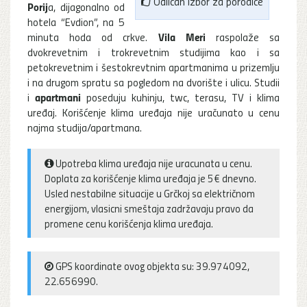
Odličan izbor za porodice
Porij
a, dijagonalno od
hotela “Evdion”, na 5
Vila Meri
minuta hoda od crkve.
raspolaže sa
dvokrevetnim i trokrevetnim studijima kao i sa
petokrevetnim i šestokrevtnim apartmanima u prizemlju
i na drugom spratu sa pogledom na dvorište i ulicu. Studii
apartmani
i
poseduju kuhinju, twc, terasu, TV i klima
uređaj. Korišćenje klima uređaja nije uračunato u cenu
najma studija/apartmana.
Upotreba klima uređaja nije uracunata u cenu.
Doplata za korišćenje klima uređaja je 5€ dnevno.
Usled nestabilne situacije u Grčkoj sa električnom
energijom, vlasicni smeštaja zadržavaju pravo da
promene cenu korišćenja klima uređaja.
GPS koordinate ovog objekta su: 39.974092,
22.656990.