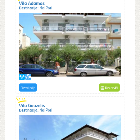
Vila Adamos
Destinacija:
Nei Pori
Detaljnije
Rezerviši
Vila Gouzelis
Destinacija:
Nei Pori