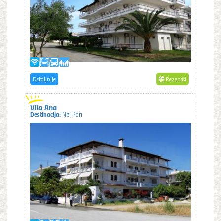
Detaljnije
Rezerviši
Vila Ana
Destinacija:
Nei Pori