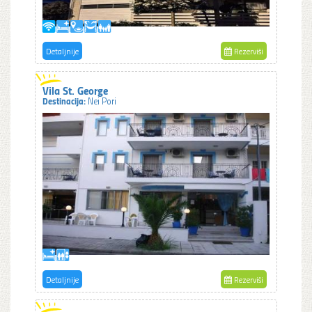
Detaljnije
Rezerviši
Vila St. George
Destinacija:
Nei Pori
Detaljnije
Rezerviši