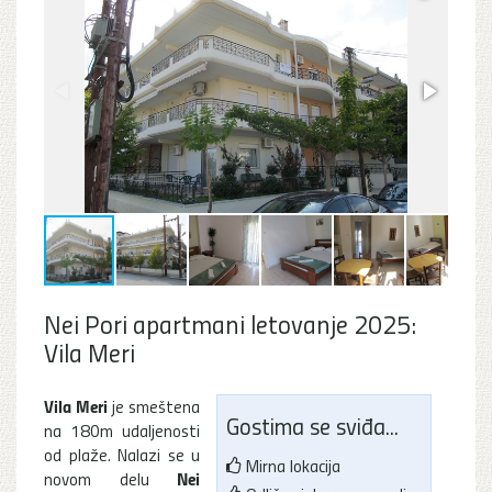
Nei Pori apartmani letovanje 2025:
Vila Meri
Vila Meri
je smeštena
Gostima se sviđa...
na 180m udaljenosti
od plaže. Nalazi se u
Mirna lokacija
Nei
novom delu