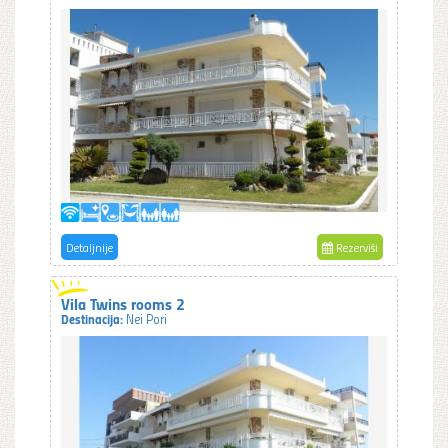
Detaljnije
Rezerviši
Vila Twins rooms 2
Destinacija:
Nei Pori