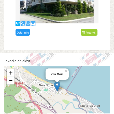
Detaljnije
Rezerviši
Lokacija objekta
×
+
Vila Meri
−