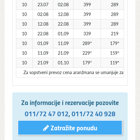
10
23.07
02.08
399
289
10
02.08
12.08
399
289
10
12.08
22.08
399
289
10
22.08
01.09
339
219
10
01.09
11.09
289*
179*
10
11.09
21.09
229*
159*
10
21.09
01.10
179*
119*
Za sopstveni prevoz cena aranžmana se umanjuje za 30€ p
Za informacije i rezervacije pozovite
011/72 47 012
,
011/72 40 928
Zatražite ponudu