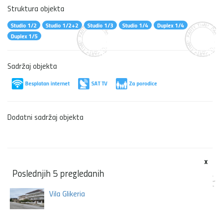
Struktura objekta
Studio 1/2
Studio 1/2+2
Studio 1/3
Studio 1/4
Duplex 1/4
Duplex 1/5
Sadržaj objekta
Besplatan internet
SAT TV
Za porodice
Dodatni sadržaj objekta
x
Poslednjih 5 pregledanih
Vila Glikeria