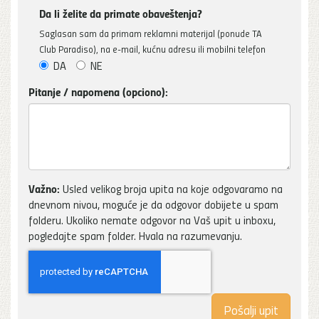
Da li želite da primate obaveštenja?
Saglasan sam da primam reklamni materijal (ponude TA
Club Paradiso), na e-mail, kućnu adresu ili mobilni telefon
DA
NE
Pitanje / napomena (opciono):
Važno:
Usled velikog broja upita na koje odgovaramo na
dnevnom nivou, moguće je da odgovor dobijete u spam
folderu. Ukoliko nemate odgovor na Vaš upit u inboxu,
pogledajte spam folder. Hvala na razumevanju.