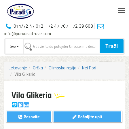
T
011/72 47 012
72 47 707
72 39 603
info@paradisotravel.com
Traži
Sve
Letovanje
Grčka
Olimpska regija
Nei Pori
Vila Glikeria
Vila Glikeria
Pozovite
Pošaljite upit