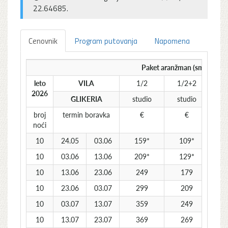
22.64685.
Cenovnik
Program putovanja
Napomena
Paket aranžman (smeštaj + 
leto
VILA
1/2
1/2+2
2026
GLIKERIA
studio
studio
s
broj
termin boravka
€
€
noći
10
24.05
03.06
159*
109*
10
03.06
13.06
209*
129*
10
13.06
23.06
249
179
10
23.06
03.07
299
209
10
03.07
13.07
359
249
10
13.07
23.07
369
269