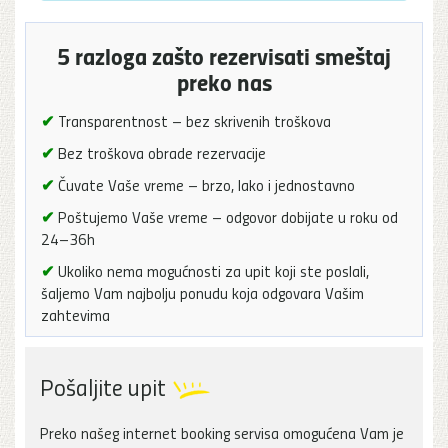
5 razloga zašto rezervisati smeštaj
preko nas
✔
Transparentnost – bez skrivenih troškova
✔
Bez troškova obrade rezervacije
✔
Čuvate Vaše vreme – brzo, lako i jednostavno
✔
Poštujemo Vaše vreme – odgovor dobijate u roku od
24–36h
✔
Ukoliko nema mogućnosti za upit koji ste poslali,
šaljemo Vam najbolju ponudu koja odgovara Vašim
zahtevima
Pošaljite upit
Preko našeg internet booking servisa omogućena Vam je