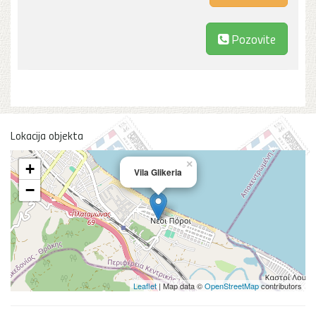
Pozovite
Lokacija objekta
×
+
Vila Glikeria
−
Leaflet
| Map data ©
OpenStreetMap
contributors