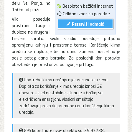
delu Nei Porija, na
Besplatan bežični internet
150m od plaže.
Odličan izbor za porodice
Vila poseduje
Rezerviši odmah!
prostrane studije i
duplexe na drugom i
trećem spratu. Svaki studio poseduje potpuno
opremljenu kuhinju i prostrane terase. Korišćenje klima
uređaja se naplaćuje 6e po danu. Zamena posteljina je
posle petog dana boravka. Za poslednji dan poravka
obezbeđen je prostor za odlaganje prtljaga.
Upotreba klima uređaja nije uracunata u cenu.
Doplata za korišćenje klima uređaja iznosi 6€
dnevno. Usled nestabilne situacije u Grčkoj sa
električnom energijom, vlasicni smeštaja
zadržavaju pravo da promene cenu korišćenja klima
uređaja.
GPS koordinate ovog objekta su: 39.97738,