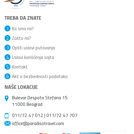
TREBA DA ZNATE
1
Ko smo mi?
2
Zašto mi?
3
Opšti uslovi putovanja
4
Uslovi korišćenja sajta
5
Kontakt
6
Akt o bezbednosti podataka
NAŠE LOKACIJE
Bulevar Despota Stefana 15
11000 Beograd
011/72 47 012
|
011/72 47 707
office@paradisotravel.com