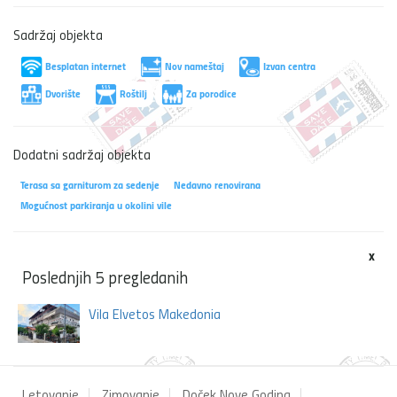
Sadržaj objekta
Besplatan internet
Nov nameštaj
Izvan centra
Dvorište
Roštilj
Za porodice
Dodatni sadržaj objekta
Terasa sa garniturom za sedenje
Nedavno renovirana
Mogućnost parkiranja u okolini vile
x
Poslednjih 5 pregledanih
Vila Elvetos Makedonia
Letovanje
Zimovanje
Doček Nove Godina