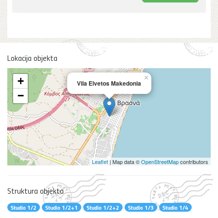
Lokacija objekta
×
+
Vila Elvetos Makedonia
−
Leaflet
| Map data ©
OpenStreetMap
contributors
Struktura objekta
Studio 1/2
Studio 1/2+1
Studio 1/2+2
Studio 1/3
Studio 1/4