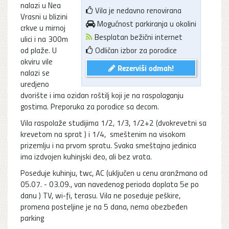
nalazi u Nea
Vila je nedavno renovirana
Vrasni u blizini
Mogućnost parkiranja u okolini
crkve u mirnoj
Besplatan bežični internet
ulici i na 300m
od plaže. U
Odličan izbor za porodice
okviru vile
Rezerviši odmah!
nalazi se
uredjeno
dvorište i ima ozidan roštilj koji je na raspolaganju
gostima. Preporuka za porodice sa decom.
Vila raspolaže studijima 1/2, 1/3, 1/2+2 (dvokrevetni sa
krevetom na sprat ) i 1/4, smeštenim na visokom
prizemlju i na prvom spratu. Svaka smeštajna jedinica
ima izdvojen kuhinjski deo, ali bez vrata.
Poseduje kuhinju, twc, AC (uključen u cenu aranžmana od
05.07. - 03.09., van navedenog perioda doplata 5e po
danu ) TV, wi-fi, terasu. Vila ne poseduje peškire,
promena posteljine je na 5 dana, nema obezbeđen
parking