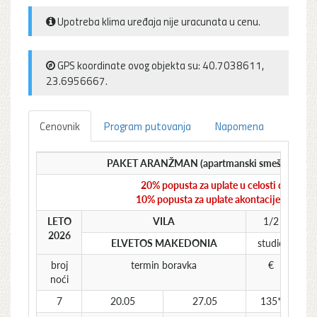
Upotreba klima uređaja nije uracunata u cenu.
GPS koordinate ovog objekta su: 40.7038611,
23.6956667.
Cenovnik
Program putovanja
Napomena
PAKET ARANŽMAN (apartmanski smeštaj i auto
20% popusta za uplate u celosti do 31.03
10% popusta za uplate akontacije do 31.0
LETO
VILA
1/2
2026
ELVETOS MAKEDONIA
studio
st
broj
termin boravka
€
noći
7
20.05
27.05
135*
1