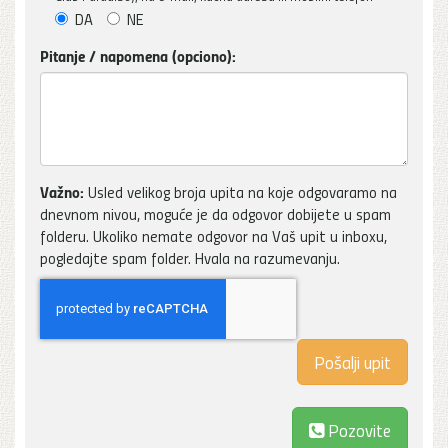
DA
NE
Pitanje / napomena (opciono):
Važno:
Usled velikog broja upita na koje odgovaramo na
dnevnom nivou, moguće je da odgovor dobijete u spam
folderu. Ukoliko nemate odgovor na Vaš upit u inboxu,
pogledajte spam folder. Hvala na razumevanju.
Pozovite