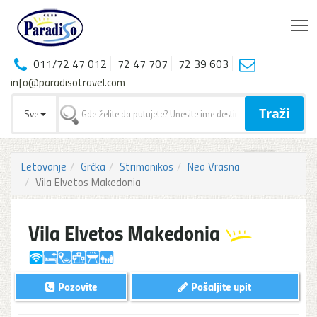
T
011/72 47 012
72 47 707
72 39 603
info@paradisotravel.com
Traži
Sve
Letovanje
Grčka
Strimonikos
Nea Vrasna
Vila Elvetos Makedonia
Vila Elvetos Makedonia
Pozovite
Pošaljite upit