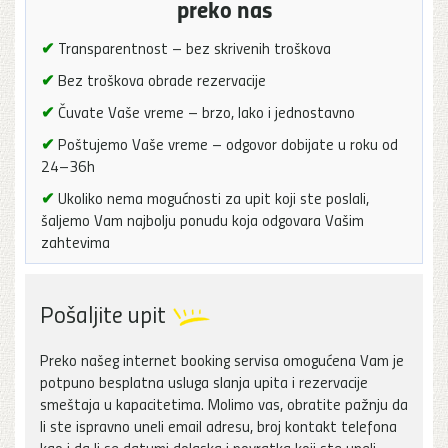
preko nas
✔
Transparentnost – bez skrivenih troškova
✔
Bez troškova obrade rezervacije
✔
Čuvate Vaše vreme – brzo, lako i jednostavno
✔
Poštujemo Vaše vreme – odgovor dobijate u roku od
24–36h
✔
Ukoliko nema mogućnosti za upit koji ste poslali,
šaljemo Vam najbolju ponudu koja odgovara Vašim
zahtevima
Pošaljite upit
Preko našeg internet booking servisa omogućena Vam je
potpuno besplatna usluga slanja upita i rezervacije
smeštaja u kapacitetima. Molimo vas, obratite pažnju da
li ste ispravno uneli email adresu, broj kontakt telefona
kao i da li se datumi dolaska i povratka koji ste uneli