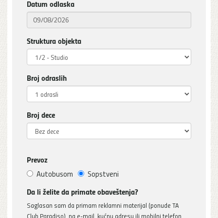
Datum odlaska
Struktura objekta
Broj odraslih
Broj dece
Prevoz
Autobusom
Sopstveni
Da li želite da primate obaveštenja?
Saglasan sam da primam reklamni materijal (ponude TA
Club Paradiso), na e-mail, kućnu adresu ili mobilni telefon