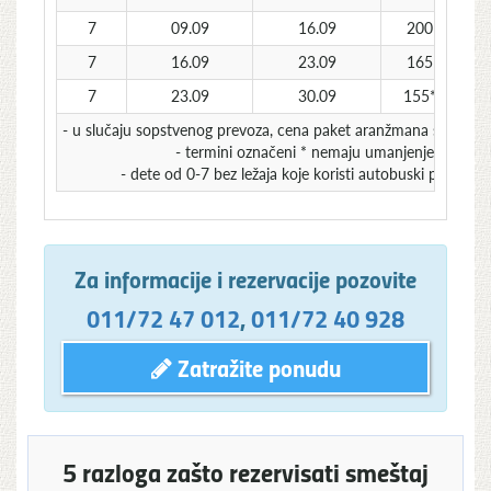
7
09.09
16.09
200
7
16.09
23.09
165
7
23.09
30.09
155*
1
- u slučaju sopstvenog prevoza, cena paket aranžmana se umanju
- termini označeni * nemaju umanjenje za sops
- dete od 0-7 bez ležaja koje koristi autobuski prevoz 
Za informacije i rezervacije pozovite
011/72 47 012
,
011/72 40 928
Zatražite ponudu
5 razloga zašto rezervisati smeštaj