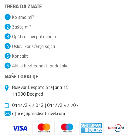
TREBA DA ZNATE
1
Ko smo mi?
2
Zašto mi?
3
Opšti uslovi putovanja
4
Uslovi korišćenja sajta
5
Kontakt
6
Akt o bezbednosti podataka
NAŠE LOKACIJE
Bulevar Despota Stefana 15
11000 Beograd
011/72 47 012
|
011/72 47 707
office@paradisotravel.com