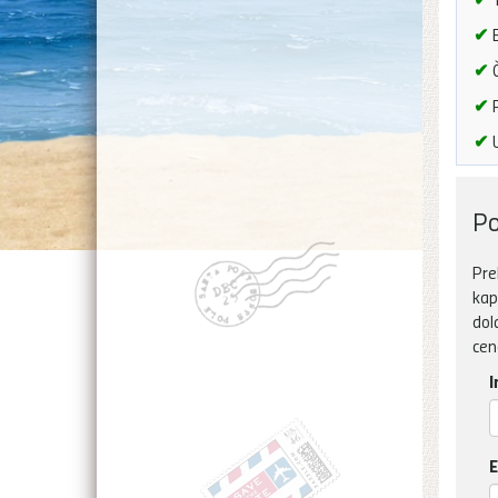
✔
B
✔
Č
✔
P
✔
U
Po
Pre
kap
dol
cen
I
E