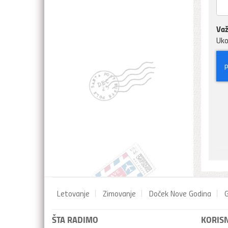
Važ
Uko
Letovanje
Zimovanje
Doček Nove Godina
G
ŠTA RADIMO
KORISN