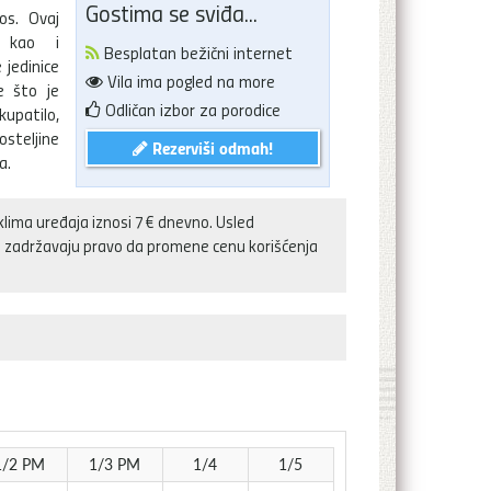
Gostima se sviđa...
os. Ovaj
, kao i
Besplatan bežični internet
jedinice
Vila ima pogled na more
e što je
Odličan izbor za porodice
upatilo,
osteljine
Rezerviši odmah!
a.
klima uređaja iznosi 7€ dnevno. Usled
aja zadržavaju pravo da promene cenu korišćenja
1/2 PM
1/3 PM
1/4
1/5