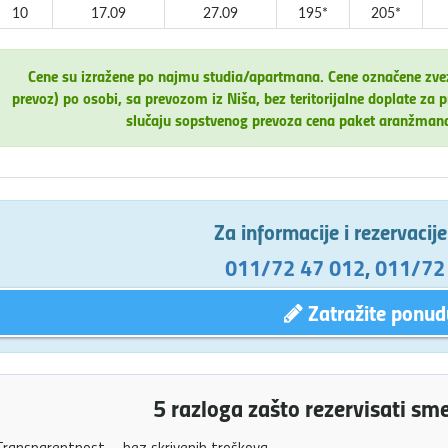
10
17.09
27.09
195*
205*
Cene su izražene po najmu studia/apartmana. Cene označene zv
prevoz) po osobi, sa prevozom iz Niša, bez teritorijalne doplate 
slučaju sopstvenog prevoza cena paket aranžman
Za informacije i rezervacij
011/72 47 012
,
011/72
Zatražite ponud
5 razloga zašto rezervisati sm
ransparentnost – bez skrivenih troškova