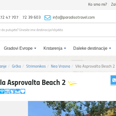
Ko smo mi?
Za
72 47 707
72 39 603
info@paradisotravel.com
Gradovi Evrope
Krstarenja
Daleke destinacije
anje
Grčka
Strimonikos
Nea Vrasna
Vila Asprovalta Beach 2
ila Asprovalta Beach 2