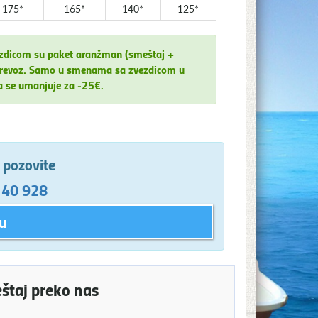
175*
165*
140*
125*
ezdicom su paket aranžman (smeštaj +
za prevoz. Samo u smenama sa zvezdicom u
a se umanjuje za -25€.
e pozovite
 40 928
u
eštaj preko nas