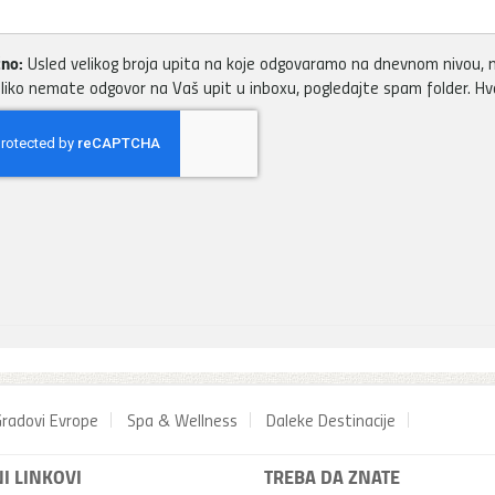
no:
Usled velikog broja upita na koje odgovaramo na dnevnom nivou, m
liko nemate odgovor na Vaš upit u inboxu, pogledajte spam folder. H
radovi Evrope
Spa & Wellness
Daleke Destinacije
I LINKOVI
TREBA DA ZNATE