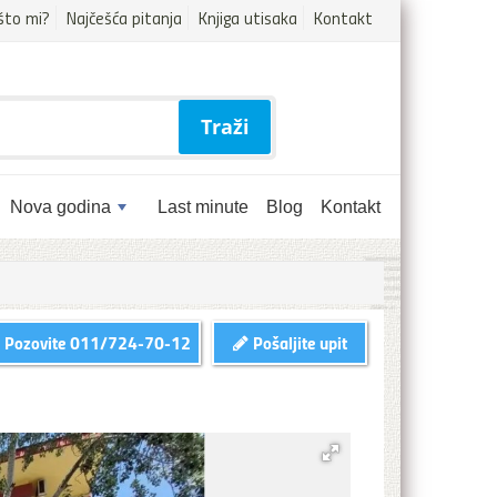
što mi?
Najčešća pitanja
Knjiga utisaka
Kontakt
Traži
Nova godina
Last minute
Blog
Kontakt
Pozovite
011/724-70-12
Pošaljite upit