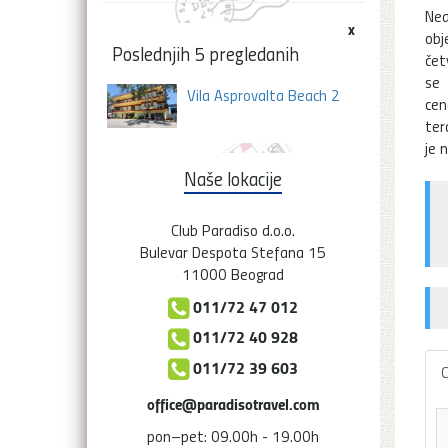
Nea
x
ob
Poslednjih 5 pregledanih
čet
se 
Vila Asprovalta Beach 2
cen
ter
je 
Naše lokacije
Club Paradiso d.o.o.
Bulevar Despota Stefana 15
11000 Beograd
011/72 47 012
011/72 40 928
011/72 39 603
C
office@paradisotravel.com
pon–pet: 09.00h - 19.00h