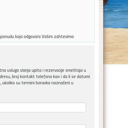
ju ponudu koja odgovara Vašim zahtevima
a usluga slanja upita i rezervacije smeštaja u
dresu, broj kontakt telefona kao i da li se datumi
, ukoliko su termini boravka naznačeni u