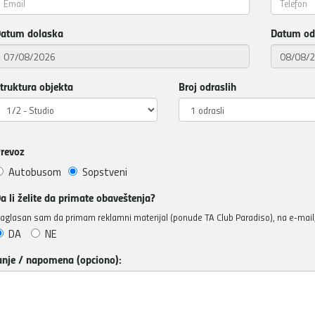
atum dolaska
Datum od
truktura objekta
Broj odraslih
revoz
Autobusom
Sopstveni
a li želite da primate obaveštenja?
aglasan sam da primam reklamni materijal (ponude TA Club Paradiso), na e-mail, 
DA
NE
anje / napomena (opciono):