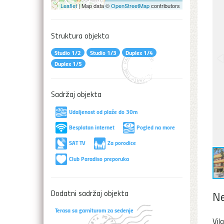
Leaflet
| Map data ©
OpenStreetMap
contributors
Struktura objekta
Studio 1/2
Studio 1/3
Duplex 1/4
Duplex 1/5
Sadržaj objekta
Udaljenost od plaže do 30m
Besplatan internet
Pogled na more
SAT TV
Za porodice
Club Paradiso preporuka
Dodatni sadržaj objekta
Ne
Terasa sa garniturom za sedenje
Vil