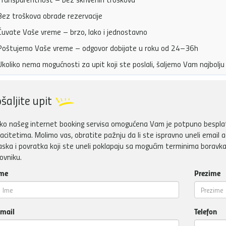
ez troškova obrade rezervacije
uvate Vaše vreme – brzo, lako i jednostavno
oštujemo Vaše vreme – odgovor dobijate u roku od 24–36h
koliko nema mogućnosti za upit koji ste poslali, šaljemo Vam najbol
šaljite upit
ko našeg internet booking servisa omogućena Vam je potpuno besplatn
acitetima. Molimo vas, obratite pažnju da li ste ispravno uneli email a
aska i povratka koji ste uneli poklapaju sa mogućim terminima boravka
ovniku.
me
Prezime
mail
Telefon