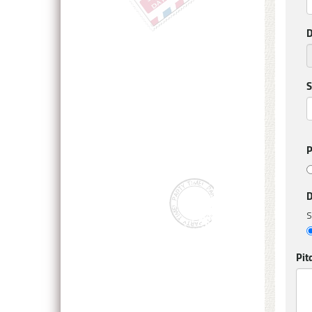
D
S
P
D
S
Pit