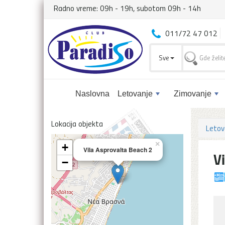
Radno vreme: 09h - 19h, subotom 09h - 14h
011/72 47 012
Sve
Naslovna
Letovanje
Zimovanje
Lokacija objekta
Letov
×
+
Vila Asprovalta Beach 2
V
−