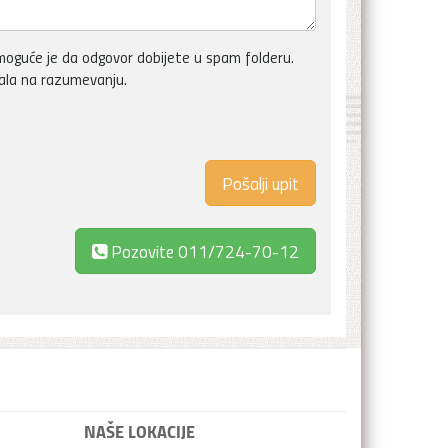
oguće je da odgovor dobijete u spam folderu.
vala na razumevanju.
Pozovite
011/724-70-12
NAŠE LOKACIJE