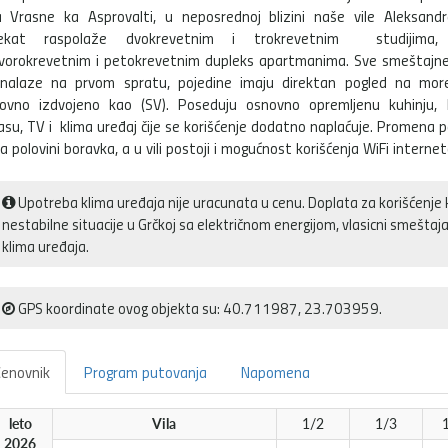
 Vrasne ka Asprovalti, u neposrednoj blizini naše vile Aleksandr
jekat raspolaže dvokrevetnim i trokrevetnim studijima
vorokrevetnim i petokrevetnim dupleks apartmanima. Sve smeštajne 
nalaze na prvom spratu, pojedine imaju direktan pogled na mor
ovno izdvojeno kao (SV). Poseduju osnovno opremljenu kuhinju, k
asu, TV i klima uređaj čije se korišćenje dodatno naplaćuje. Promena p
na polovini boravka, a u vili postoji i mogućnost korišćenja WiFi internet
Upotreba klima uređaja nije uracunata u cenu. Doplata za korišćenje 
nestabilne situacije u Grčkoj sa električnom energijom, vlasicni smešt
klima uređaja.
GPS koordinate ovog objekta su: 40.711987, 23.703959.
enovnik
Program putovanja
Napomena
leto
Vila
1/2
1/3
2026