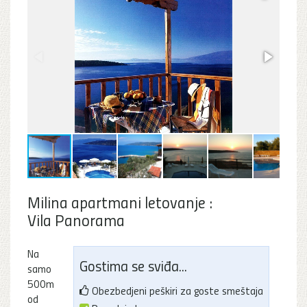
Milina apartmani letovanje :
Vila Panorama
Na
Gostima se sviđa...
samo
500m
Obezbedjeni peškiri za goste smeštaja
od