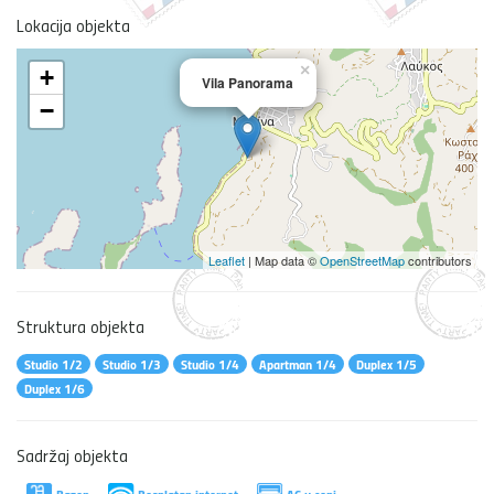
Lokacija objekta
×
+
Vila Panorama
−
Leaflet
| Map data ©
OpenStreetMap
contributors
Struktura objekta
Studio 1/2
Studio 1/3
Studio 1/4
Apartman 1/4
Duplex 1/5
Duplex 1/6
Sadržaj objekta
Bazen
Besplatan internet
AC u ceni