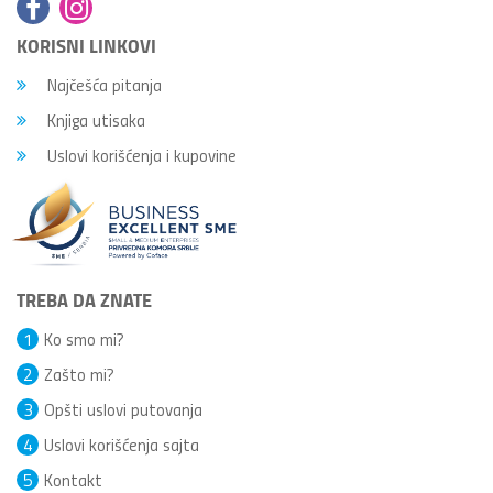
KORISNI LINKOVI
Najčešća pitanja
Knjiga utisaka
Uslovi korišćenja i kupovine
TREBA DA ZNATE
1
Ko smo mi?
2
Zašto mi?
3
Opšti uslovi putovanja
4
Uslovi korišćenja sajta
5
Kontakt