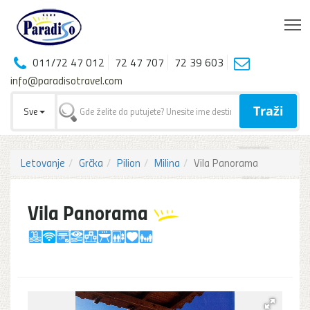
T
011/72 47 012
72 47 707
72 39 603
info@paradisotravel.com
Traži
Sve
Letovanje
Grčka
Pilion
Milina
Vila Panorama
Vila Panorama