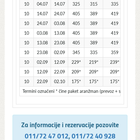
10
04.07
14.07
325
315
335
32
10
14.07
24.07
405
389
419
40
10
24.07
03.08
405
389
419
40
10
03.08
13.08
405
389
419
40
10
13.08
23.08
405
389
419
40
10
23.08
02.09
345
335
359
34
10
02.09
12.09
229*
219*
239*
22
10
12.09
22.09
209*
209*
209*
20
10
22.09
02.10
175*
175*
175*
17
Termini označeni * čine paket aranžman (prevoz + smeštaj) i
Za informacije i rezervacije pozovite
011/72 47 012
,
011/72 40 928