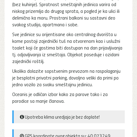
(bez kuhinje). Spratnost smeštajnih jedinica varira od
niskog prizemlja do drugog sprata, a pogled je ka ulici ili
delimično ka moru. Prostrani balkoni su sastavni deo
svakog studija, apartmana i sobe.
Sve jedinice su orijentisane oko centralnog dvorišta u
kome postoji zajednički tuš na otvorenom kao i uslužni
toalet koji će gostima biti dostupan na dan prijavljivanja
tj. odjavljivanja iz smeštaja. Objekat poseduje i ozidani
zajednički roštilj.
Ukoliko dolazite sopstvenim prevozom na raspolaganju
je besplatni privatni parking, dovoljno veliki da primi po
jedno vozilo za svaku smeštajnu jedinicu.
Oceanis je odličan izbor kako za parove tako i za
porodice sa manje članova.
Upotreba klima uredjaja je bez doplate!
GPS koordinate ovog objekta su: 40.073249,