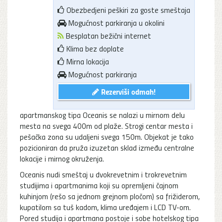
Obezbedjeni peškiri za goste smeštaja
Mogućnost parkiranja u okolini
Besplatan bežični internet
Klima bez doplate
Mirna lokacija
Mogućnost parkiranja
Rezerviši odmah!
apartmanskog tipa Oceanis se nalazi u mirnom delu
mesta na svega 400m od plaže. Strogi centar mesta i
pešačka zona su udaljeni svega 150m. Objekat je tako
pozicioniran da pruža izuzetan sklad između centralne
lokacije i mirnog okruženja.
Oceanis nudi smeštaj u dvokrevetnim i trokrevetnim
studijima i apartmanima koji su opremljeni čajnom
kuhinjom (rešo sa jednom grejnom pločom) sa frižiderom,
kupatilom sa tuš kadom, klima uređajem i LCD TV-om.
Pored studija i apartmana postoje i sobe hotelskog tipa