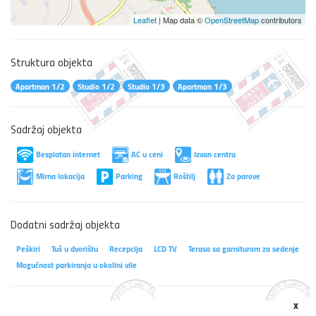
Leaflet
| Map data ©
OpenStreetMap
contributors
Struktura objekta
Apartman 1/2
Studio 1/2
Studio 1/3
Apartman 1/3
Sadržaj objekta
Besplatan internet
AC u ceni
Izvan centra
Mirna lokacija
Parking
Roštilj
Za parove
Dodatni sadržaj objekta
Peškiri
Tuš u dvorištu
Recepcija
LCD TV
Terasa sa garniturom za sedenje
Mogućnost parkiranja u okolini vile
x