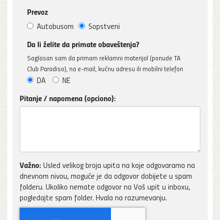
Prevoz
Autobusom
Sopstveni
Da li želite da primate obaveštenja?
Saglasan sam da primam reklamni materijal (ponude TA
Club Paradiso), na e-mail, kućnu adresu ili mobilni telefon
DA
NE
Pitanje / napomena (opciono):
Važno:
Usled velikog broja upita na koje odgovaramo na
dnevnom nivou, moguće je da odgovor dobijete u spam
folderu. Ukoliko nemate odgovor na Vaš upit u inboxu,
pogledajte spam folder. Hvala na razumevanju.