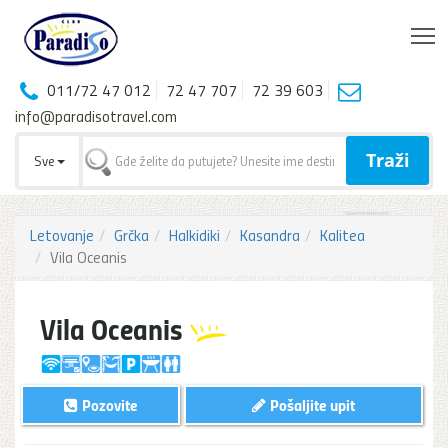
T
011/72 47 012
72 47 707
72 39 603
info@paradisotravel.com
Traži
Sve
Letovanje
Grčka
Halkidiki
Kasandra
Kalitea
Vila Oceanis
Vila Oceanis
Pozovite
Pošaljite upit