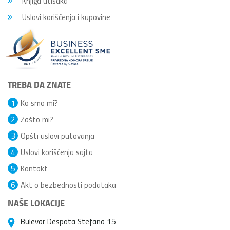
Knjiga utisaka
Uslovi korišćenja i kupovine
TREBA DA ZNATE
1
Ko smo mi?
2
Zašto mi?
3
Opšti uslovi putovanja
4
Uslovi korišćenja sajta
5
Kontakt
6
Akt o bezbednosti podataka
NAŠE LOKACIJE
Bulevar Despota Stefana 15