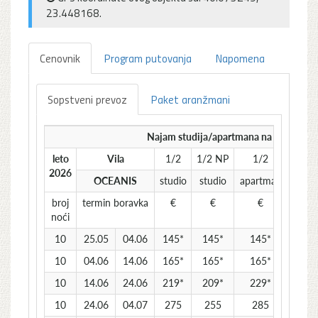
23.448168.
Cenovnik
Program putovanja
Napomena
Sopstveni prevoz
Paket aranžmani
Najam studija/apartmana na bazi 10 no
leto
Vila
1/2
1/2 NP
1/2
1/2
2026
OCEANIS
studio
studio
apartman
apar
broj
termin boravka
€
€
€
€
noći
10
25.05
04.06
145*
145*
145*
14
10
04.06
14.06
165*
165*
165*
16
10
14.06
24.06
219*
209*
229*
21
10
24.06
04.07
275
255
285
26