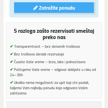
Zatražite ponudu
5 razloga zašto rezervisati smeštaj
preko nas
✔
Transparentnost – bez skrivenih troškova
✔
Bez troškova obrade rezervacije
✔
Čuvate Vaše vreme – brzo, lako i jednostavno
✔
Poštujemo Vaše vreme – odgovor dobijate u roku od
24–36h
✔
Ukoliko nema mogućnosti za upit koji ste poslali,
šaljemo Vam najbolju ponudu koja odgovara Vašim
zahtevima