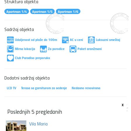
Struktura objekta
Apartman 1/4
Apartman 1/5
Apartman 1/6
Sadržaj objekta
Udaljenost od plaže do 100m
AC u ceni
Luksuzni smeštaj
Mirna lokacija
Za porodice
Paket aranžmani
Club Paradiso preporuka
Dodatni sadržaj objekta
LCD TV
Terasa sa garniturom za sedenje
Nedavno renovirana
x
Poslednjih 5 pregledanih
Vila Maria