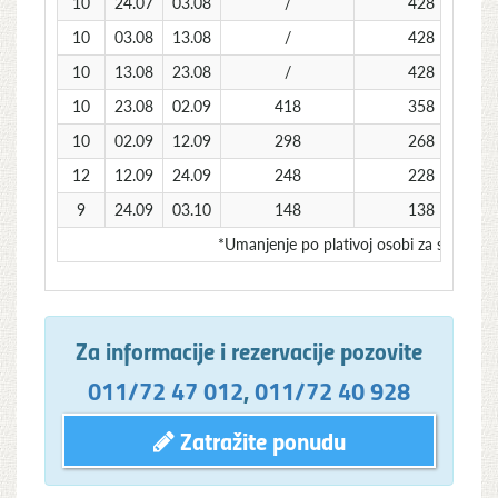
10
24.07
03.08
/
428
10
03.08
13.08
/
428
10
13.08
23.08
/
428
10
23.08
02.09
418
358
10
02.09
12.09
298
268
12
12.09
24.09
248
228
9
24.09
03.10
148
138
*Umanjenje po plativoj osobi za sopstven
Za informacije i rezervacije pozovite
011/72 47 012
,
011/72 40 928
Zatražite ponudu