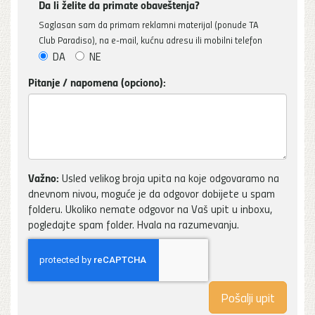
Da li želite da primate obaveštenja?
Saglasan sam da primam reklamni materijal (ponude TA
Club Paradiso), na e-mail, kućnu adresu ili mobilni telefon
DA
NE
Pitanje / napomena (opciono):
Važno:
Usled velikog broja upita na koje odgovaramo na
dnevnom nivou, moguće je da odgovor dobijete u spam
folderu. Ukoliko nemate odgovor na Vaš upit u inboxu,
pogledajte spam folder. Hvala na razumevanju.