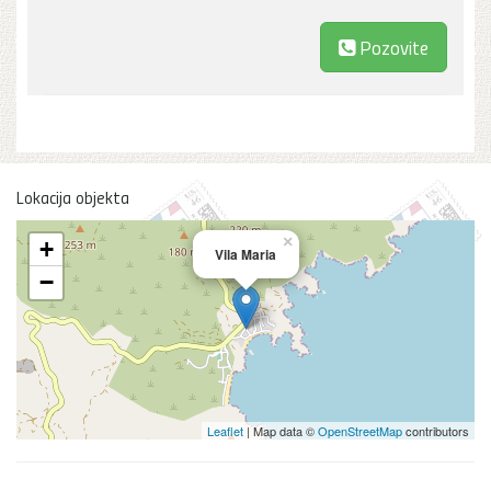
Pozovite
Lokacija objekta
×
+
Vila Maria
−
Leaflet
| Map data ©
OpenStreetMap
contributors