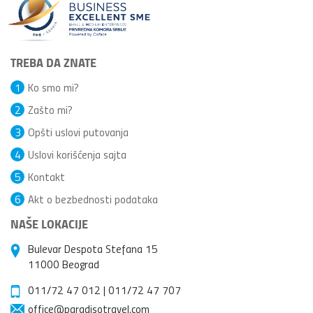
TREBA DA ZNATE
1
Ko smo mi?
2
Zašto mi?
3
Opšti uslovi putovanja
4
Uslovi korišćenja sajta
5
Kontakt
6
Akt o bezbednosti podataka
NAŠE LOKACIJE
Bulevar Despota Stefana 15
11000 Beograd
011/72 47 012
|
011/72 47 707
office@paradisotravel.com