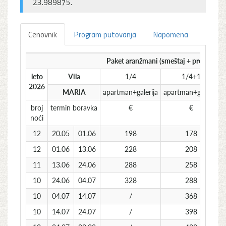
23.989875.
Cenovnik
Program putovanja
Napomena
Paket aranžmani (smeštaj + prevoz) po
leto
Vila
1/4
1/4+1
2026
MARIA
apartman+galerija
apartman+galerija
broj
termin boravka
€
€
noći
12
20.05
01.06
198
178
12
01.06
13.06
228
208
11
13.06
24.06
288
258
10
24.06
04.07
328
288
10
04.07
14.07
/
368
10
14.07
24.07
/
398