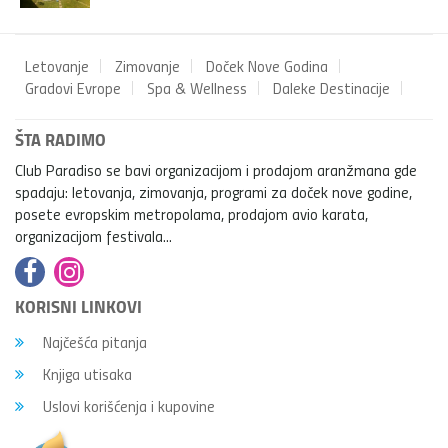
Letovanje
Zimovanje
Doček Nove Godina
Gradovi Evrope
Spa & Wellness
Daleke Destinacije
ŠTA RADIMO
Club Paradiso se bavi organizacijom i prodajom aranžmana gde
spadaju: letovanja, zimovanja, programi za doček nove godine,
posete evropskim metropolama, prodajom avio karata,
organizacijom festivala...
KORISNI LINKOVI
Najčešća pitanja
Knjiga utisaka
Uslovi korišćenja i kupovine