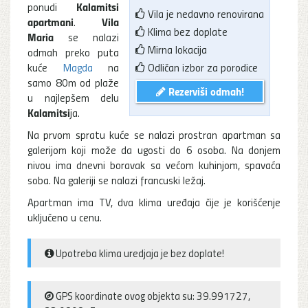
Kalamitsi
ponudi
Vila je nedavno renovirana
apartmani
Vila
.
Klima bez doplate
Maria
se nalazi
Mirna lokacija
odmah preko puta
kuće
Magda
na
Odličan izbor za porodice
samo 80m od plaže
Rezerviši odmah!
u najlepšem delu
Kalamitsi
ja.
Na prvom spratu kuće se nalazi prostran apartman sa
galerijom koji može da ugosti do 6 osoba. Na donjem
nivou ima dnevni boravak sa većom kuhinjom, spavaća
soba. Na galeriji se nalazi francuski ležaj.
Apartman ima TV, dva klima uređaja čije je korišćenje
uključeno u cenu.
Upotreba klima uredjaja je bez doplate!
GPS koordinate ovog objekta su: 39.991727,