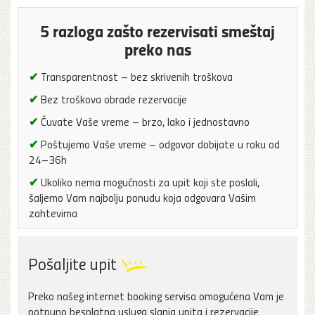
5 razloga zašto rezervisati smeštaj
preko nas
✔
Transparentnost – bez skrivenih troškova
✔
Bez troškova obrade rezervacije
✔
Čuvate Vaše vreme – brzo, lako i jednostavno
✔
Poštujemo Vaše vreme – odgovor dobijate u roku od
24–36h
✔
Ukoliko nema mogućnosti za upit koji ste poslali,
šaljemo Vam najbolju ponudu koja odgovara Vašim
zahtevima
Pošaljite upit
Preko našeg internet booking servisa omogućena Vam je
potpuno besplatna usluga slanja upita i rezervacije