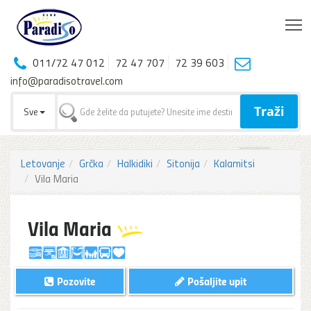
T
011/72 47 012
72 47 707
72 39 603
info@paradisotravel.com
Traži
Sve
Letovanje
Grčka
Halkidiki
Sitonija
Kalamitsi
Vila Maria
Vila Maria
Pozovite
Pošaljite upit