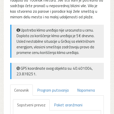
sadržaja ćete pronaći u neposrednoj blizini vile. Vila je
kao stvorena za parove i porodice koji žele smeštaj u
mirnom delu mesta i na maloj udaljenosti od plaže.
Upotreba klima uređaja nije uracunata u cenu.
Doplata za korišćenje klma uređaja je 5€ dnevno.
Usled nestabilne situacije u Grčkoj sa električnom
energijom, vlasicni smeštaja zadržavaju pravo da
promene cenu korišćenja klima uređaja.
GPS koordinate ovog objekta su: 40.401004,
23.878251.
Cenovnik
Program putovanja
Napomena
Sopstveni prevoz
Paket aranžmani