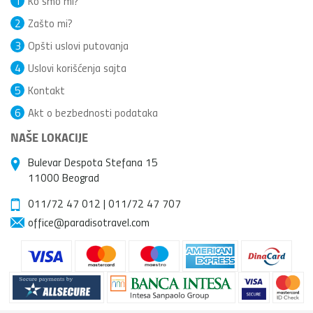
1
Ko smo mi?
2
Zašto mi?
3
Opšti uslovi putovanja
4
Uslovi korišćenja sajta
5
Kontakt
6
Akt o bezbednosti podataka
NAŠE LOKACIJE
Bulevar Despota Stefana 15
11000 Beograd
011/72 47 012
|
011/72 47 707
office@paradisotravel.com