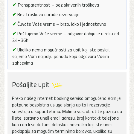
✔
Transparentnost – bez skrivenih troškova
✔
Bez troškova obrade rezervacije
✔
Čuvate Vaše vreme – brzo, lako i jednostavno
✔
Poštujemo Vaše vreme – odgovor dobijate u roku od
24–36h
✔
Ukoliko nema mogućnosti za upit koji ste poslali,
šaljemo Vam najbolju ponudu koja odgovara Vašim
zahtevima
Pošaljite upit
Preko našeg internet booking servisa omogućena Vam je
potpuno besplatna usluga slanja upita i rezervacije
smeštaja u kapacitetima. Molimo vas, obratite pažnju da
li ste ispravno uneli email adresu, broj kontakt telefona
kao i da li se datumi dolaska i povratka koji ste uneli
poklapaju sa mogućim terminima boravka, ukoliko su