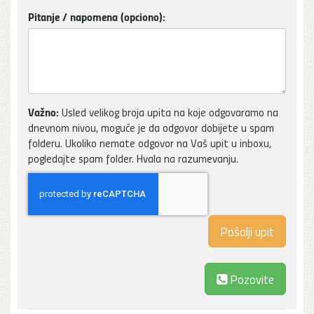
Pitanje / napomena (opciono):
Važno:
Usled velikog broja upita na koje odgovaramo na
dnevnom nivou, moguće je da odgovor dobijete u spam
folderu. Ukoliko nemate odgovor na Vaš upit u inboxu,
pogledajte spam folder. Hvala na razumevanju.
Pozovite