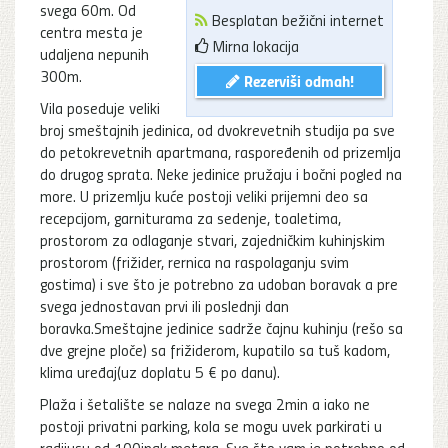
svega 60m. Od
Besplatan bežični internet
centra mesta je
Mirna lokacija
udaljena nepunih
300m.
Rezerviši odmah!
Vila poseduje veliki
broj smeštajnih jedinica, od dvokrevetnih studija pa sve
do petokrevetnih apartmana, raspoređenih od prizemlja
do drugog sprata. Neke jedinice pružaju i bočni pogled na
more. U prizemlju kuće postoji veliki prijemni deo sa
recepcijom, garniturama za sedenje, toaletima,
prostorom za odlaganje stvari, zajedničkim kuhinjskim
prostorom (frižider, rernica na raspolaganju svim
gostima) i sve što je potrebno za udoban boravak a pre
svega jednostavan prvi ili poslednji dan
boravka.Smeštajne jedinice sadrže čajnu kuhinju (rešo sa
dve grejne ploče) sa frižiderom, kupatilo sa tuš kadom,
klima uređaj(uz doplatu 5 € po danu).
Plaža i šetalište se nalaze na svega 2min a iako ne
postoji privatni parking, kola se mogu uvek parkirati u
radijusu od 100inak metara. Sve što vam je potrebno od