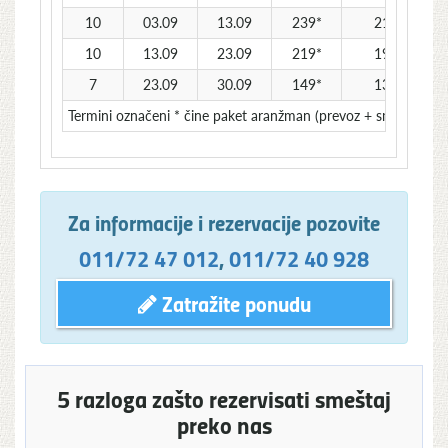
10
03.09
13.09
239*
219*
10
13.09
23.09
219*
199*
7
23.09
30.09
149*
139*
Termini označeni * čine paket aranžman (prevoz + smeštaj) i 
Za informacije i rezervacije pozovite
011/72 47 012
,
011/72 40 928
Zatražite ponudu
5 razloga zašto rezervisati smeštaj
preko nas