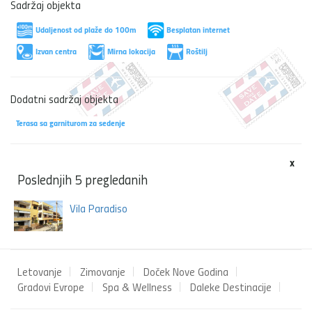
Sadržaj objekta
Udaljenost od plaže do 100m
Besplatan internet
Izvan centra
Mirna lokacija
Roštilj
Dodatni sadržaj objekta
Terasa sa garniturom za sedenje
x
Poslednjih 5 pregledanih
Vila Paradiso
Letovanje
Zimovanje
Doček Nove Godina
Gradovi Evrope
Spa & Wellness
Daleke Destinacije