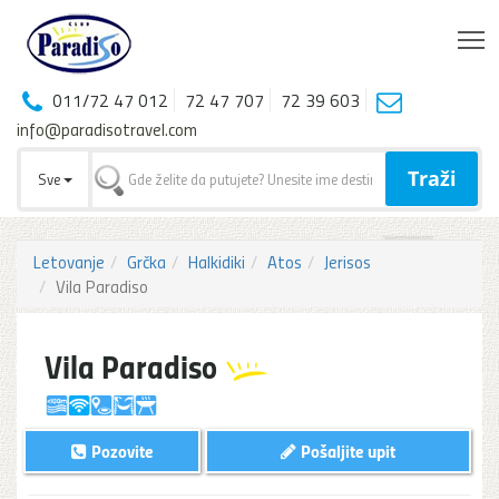
T
011/72 47 012
72 47 707
72 39 603
info@paradisotravel.com
Traži
Sve
Letovanje
Grčka
Halkidiki
Atos
Jerisos
Vila Paradiso
Vila Paradiso
Pozovite
Pošaljite upit