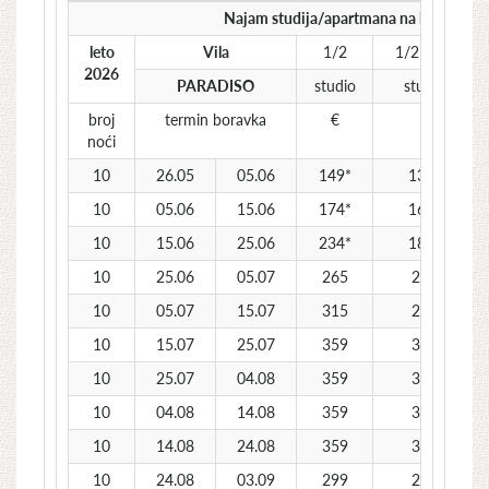
Najam studija/apartmana na bazi 10 no
leto
Vila
1/2
1/2 ECO
2026
PARADISO
studio
studio
broj
termin boravka
€
€
noći
10
26.05
05.06
149*
139*
10
05.06
15.06
174*
164*
10
15.06
25.06
234*
189*
10
25.06
05.07
265
235
10
05.07
15.07
315
275
10
15.07
25.07
359
319
10
25.07
04.08
359
319
10
04.08
14.08
359
319
10
14.08
24.08
359
319
10
24.08
03.09
299
269