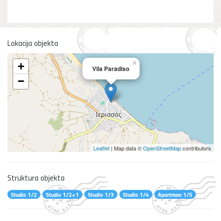
Lokacija objekta
×
+
Vila Paradiso
−
Leaflet
| Map data ©
OpenStreetMap
contributors
Struktura objekta
Studio 1/2
Studio 1/2+1
Studio 1/3
Studio 1/4
Apartman 1/5