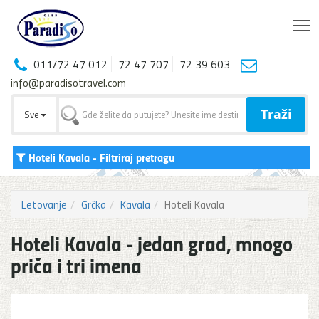
T
011/72 47 012
72 47 707
72 39 603
info@paradisotravel.com
Traži
Sve
Hoteli Kavala
- Filtriraj pretragu
Letovanje
Grčka
Kavala
Hoteli Kavala
Hoteli Kavala - jedan grad, mnogo
priča i tri imena