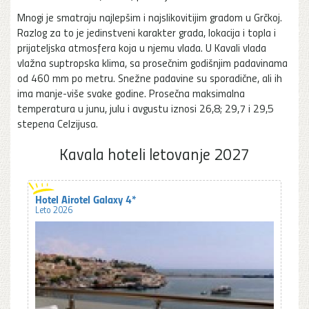
Mnogi je smatraju najlepšim i najslikovitijim gradom u Grčkoj.
Razlog za to je jedinstveni karakter grada, lokacija i topla i
prijateljska atmosfera koja u njemu vlada. U Kavali vlada
vlažna suptropska klima, sa prosečnim godišnjim padavinama
od 460 mm po metru. Snežne padavine su sporadične, ali ih
ima manje-više svake godine. Prosečna maksimalna
temperatura u junu, julu i avgustu iznosi 26,8; 29,7 i 29,5
stepena Celzijusa.
Kavala hoteli letovanje 2027
Hotel Airotel Galaxy 4*
Leto 2026