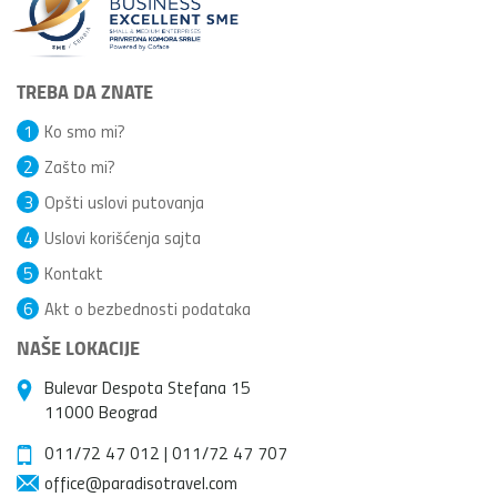
TREBA DA ZNATE
1
Ko smo mi?
2
Zašto mi?
3
Opšti uslovi putovanja
4
Uslovi korišćenja sajta
5
Kontakt
6
Akt o bezbednosti podataka
NAŠE LOKACIJE
Bulevar Despota Stefana 15
11000 Beograd
011/72 47 012
|
011/72 47 707
office@paradisotravel.com