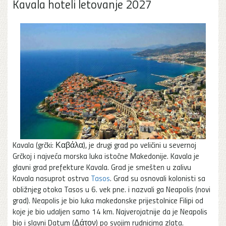
Kavala hoteli letovanje 2027
Kavala (grčki: Καβάλα), je drugi grad po veličini u severnoj
Grčkoj i najveća morska luka istočne Makedonije. Kavala je
glavni grad prefekture Kavala. Grad je smešten u zalivu
Kavala nasuprot ostrva
Tasos
. Grad su osnovali kolonisti sa
obližnjeg otoka Tasos u 6. vek pne. i nazvali ga Neapolis (novi
grad). Neapolis je bio luka makedonske prijestolnice Filipi od
koje je bio udaljen samo 14 km. Najverojatnije da je Neapolis
bio i slavni Datum (Δάτον) po svojim rudnicima zlata.