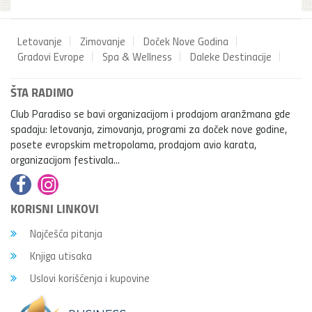
Letovanje
Zimovanje
Doček Nove Godina
Gradovi Evrope
Spa & Wellness
Daleke Destinacije
ŠTA RADIMO
Club Paradiso se bavi organizacijom i prodajom aranžmana gde
spadaju: letovanja, zimovanja, programi za doček nove godine,
posete evropskim metropolama, prodajom avio karata,
organizacijom festivala...
KORISNI LINKOVI
Najčešća pitanja
Knjiga utisaka
Uslovi korišćenja i kupovine