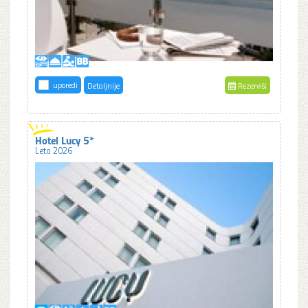
uporedi
Detaljnije
Rezerviši
Hotel Lucy 5*
Leto 2026