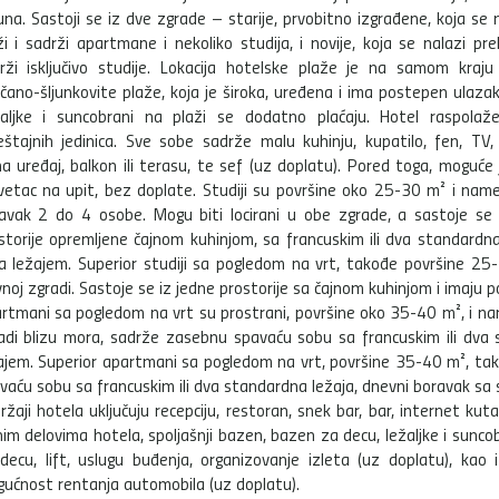
una. Sastoji se iz dve zgrade – starije, prvobitno izgrađene, koja se 
ži i sadrži apartmane i nekoliko studija, i novije, koja se nalazi pr
rži isključivo studije. Lokacija hotelske plaže je na samom kraju
čano-šljunkovite plaže, koja je široka, uređena i ima postepen ulaza
aljke i suncobrani na plaži se dodatno plaćaju. Hotel raspola
štajnih jedinica. Sve sobe sadrže malu kuhinju, kupatilo, fen, TV, 
ma uređaj, balkon ili terasu, te sef (uz doplatu). Pored toga, moguće 
vetac na upit, bez doplate. Studiji su površine oko 25-30 m² i name
avak 2 do 4 osobe. Mogu biti locirani u obe zgrade, a sastoje se 
storije opremljene čajnom kuhinjom, sa francuskim ili dva standardna
a ležajem. Superior studiji sa pogledom na vrt, takođe površine 25-
vnoj zgradi. Sastoje se iz jedne prostorije sa čajnom kuhinjom i imaju p
rtmani sa pogledom na vrt su prostrani, površine oko 35-40 m², i na
adi blizu mora, sadrže zasebnu spavaću sobu sa francuskim ili dva 
ajem. Superior apartmani sa pogledom na vrt, površine 35-40 m², tak
vaću sobu sa francuskim ili dva standardna ležaja, dnevni boravak sa 
ržaji hotela uključuju recepciju, restoran, snek bar, bar, internet kut
nim delovima hotela, spoljašnji bazen, bazen za decu, ležaljke i sunco
decu, lift, uslugu buđenja, organizovanje izleta (uz doplatu), kao 
ućnost rentanja automobila (uz doplatu).