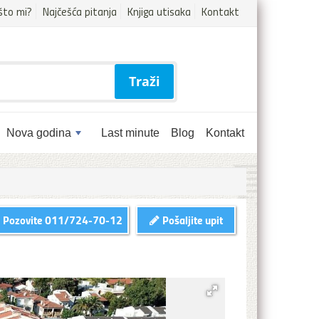
što mi?
Najčešća pitanja
Knjiga utisaka
Kontakt
Traži
Nova godina
Last minute
Blog
Kontakt
Pozovite
011/724-70-12
Pošaljite upit