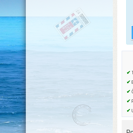
✔
T
✔
B
✔
Č
✔
P
✔
U
Po