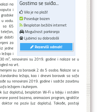
Gostima se sviđa...
nalazi na
ekoputa i
Vila je na plaži!
 gradske
Poseduje bazen
k u vodu.
Besplatan bežični internet
že sa 65
telefon,
Mogućnost parkiranja
je dobiti
Ljubimci su dobrodošli
njeni za
Rezerviši odmah!
iz jedne
 ležaja i
30 m², renovirani su 2019. godine i nalaze se u
ogled na vrt.
menjeni su za boravak 2 do 5 osoba. Nalaze se u
standardna ležaja, kao i dnevni boravak sa sofa
ođe su renovirani 2019. godine i sadrže zasebnu
sofa ležajem i kuhinjom.
ak (uz doplatu), besplatan Wi-Fi u lobiju i ostalim
brane pored bazena, animacioni program, igralište
i doktor na poziv (uz doplatu). Takođe, postoji