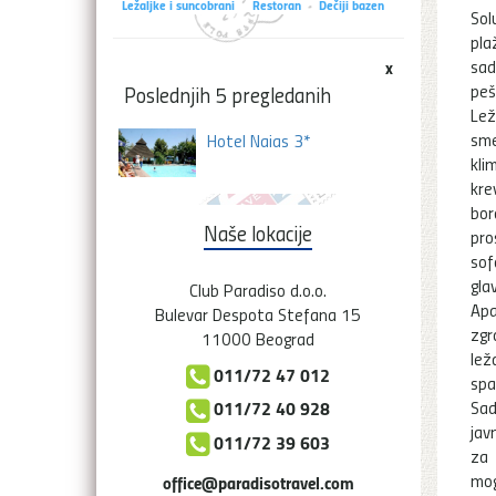
Ležaljke i suncobrani
Restoran
Dečiji bazen
Sol
pla
sad
x
peš
Poslednjih 5 pregledanih
Lež
sme
Hotel Naias 3*
kli
kre
bor
Naše lokacije
pro
sof
gla
Club Paradiso d.o.o.
Apa
Bulevar Despota Stefana 15
zgr
11000 Beograd
lež
011/72 47 012
spa
Sad
011/72 40 928
jav
011/72 39 603
za 
mog
office@paradisotravel.com