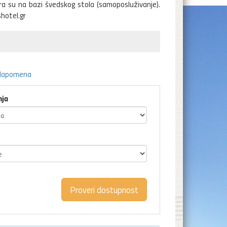
era su na bazi švedskog stola (samoposluživanje).
hotel.gr
Napomena
nja