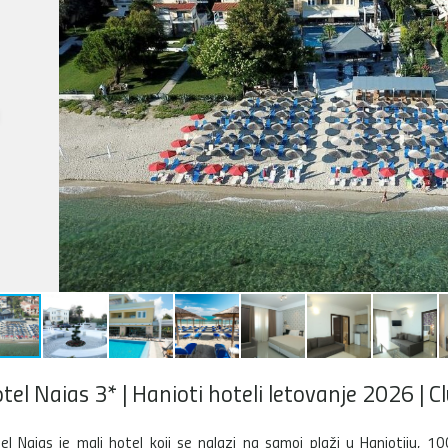
tel Naias 3* | Hanioti hoteli letovanje 2026 | C
el Naias je mali hotel koji se nalazi na samoj plaži u Haniotiju, 1