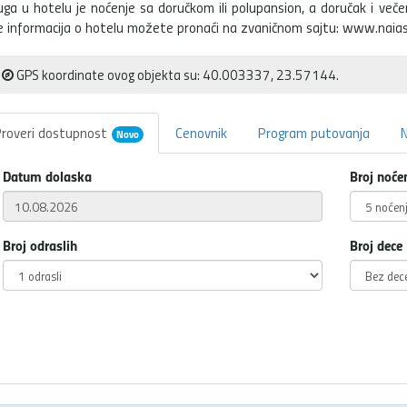
uga u hotelu je noćenje sa doručkom ili polupansion, a doručak i več
e informacija o hotelu možete pronaći na zvaničnom sajtu: www.naias
GPS koordinate ovog objekta su: 40.003337, 23.57144.
roveri dostupnost
Cenovnik
Program putovanja
Novo
Datum dolaska
Broj noće
Broj odraslih
Broj dece