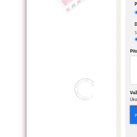
P
D
S
Pit
Važ
Uko