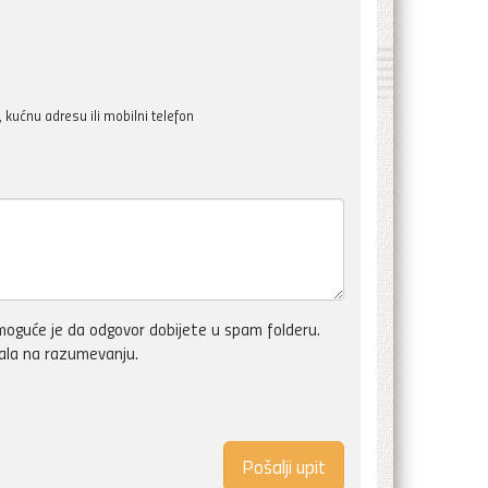
kućnu adresu ili mobilni telefon
oguće je da odgovor dobijete u spam folderu.
vala na razumevanju.