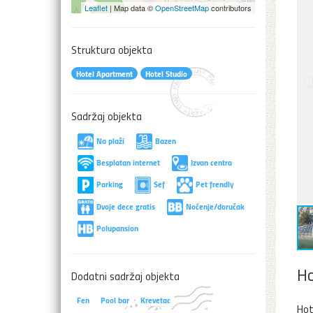
Leaflet
| Map data ©
OpenStreetMap
contributors
Struktura objekta
Hotel Apartment
Hotel Studio
Sadržaj objekta
Na plaži
Bazen
Besplatan internet
Izvan centra
Parking
Sef
Pet frendly
Dvoje dece gratis
Noćenje/doručak
Polupansion
Ho
Dodatni sadržaj objekta
Fen
Pool bar
Krevetac
Hot