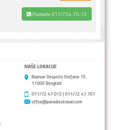
Pozovite
011/724-70-12
NAŠE LOKACIJE
Bulevar Despota Stefana 15
11000 Beograd
011/72 47 012
|
011/72 47 707
office@paradisotravel.com
a