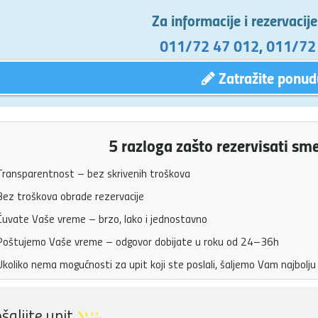
Za informacije i rezervacij
011/72 47 012
,
011/72
Zatražite ponud
5 razloga zašto rezervisati sm
ransparentnost – bez skrivenih troškova
ez troškova obrade rezervacije
uvate Vaše vreme – brzo, lako i jednostavno
oštujemo Vaše vreme – odgovor dobijate u roku od 24–36h
koliko nema mogućnosti za upit koji ste poslali, šaljemo Vam najbol
šaljite upit