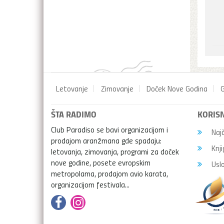
Letovanje
Zimovanje
Doček Nove Godina
G
ŠTA RADIMO
KORISN
Club Paradiso se bavi organizacijom i
Najč
prodajom aranžmana gde spadaju:
Knji
letovanja, zimovanja, programi za doček
nove godine, posete evropskim
Uslo
metropolama, prodajom avio karata,
organizacijom festivala...