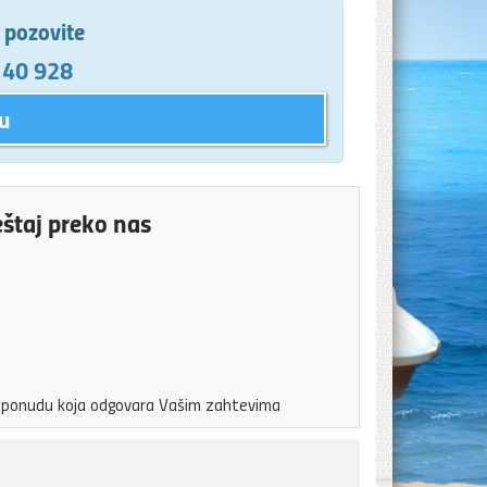
e pozovite
 40 928
u
eštaj preko nas
ju ponudu koja odgovara Vašim zahtevima