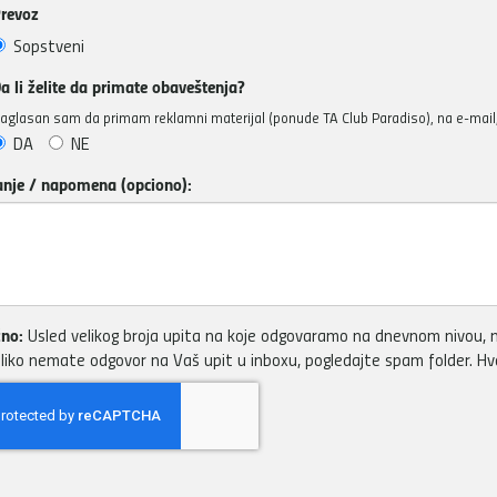
revoz
Sopstveni
a li želite da primate obaveštenja?
aglasan sam da primam reklamni materijal (ponude TA Club Paradiso), na e-mail, 
DA
NE
anje / napomena (opciono):
no:
Usled velikog broja upita na koje odgovaramo na dnevnom nivou, m
liko nemate odgovor na Vaš upit u inboxu, pogledajte spam folder. H