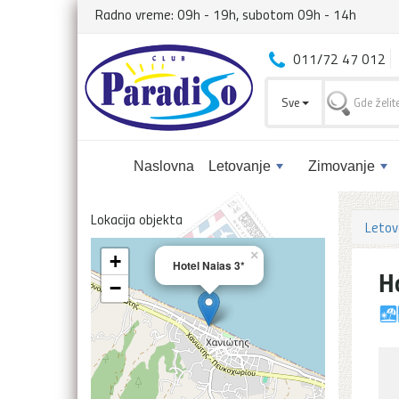
Radno vreme: 09h - 19h, subotom 09h - 14h
011/72 47 012
Sve
Naslovna
Letovanje
Zimovanje
Lokacija objekta
Letov
×
+
Hotel Naias 3*
H
−