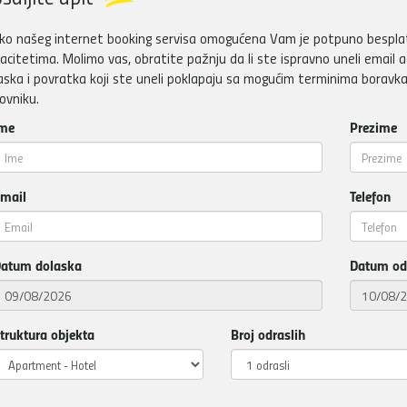
ko našeg internet booking servisa omogućena Vam je potpuno besplatn
acitetima. Molimo vas, obratite pažnju da li ste ispravno uneli email a
aska i povratka koji ste uneli poklapaju sa mogućim terminima boravka
ovniku.
me
Prezime
mail
Telefon
atum dolaska
Datum od
truktura objekta
Broj odraslih