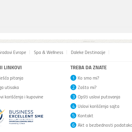
radovi Evrope
Spa & Wellness
Daleke Destinacije
I LINKOVI
TREBA DA ZNATE
ešća pitanja
1
Ko smo mi?
ga utisaka
2
Zašto mi?
vi korišćenja i kupovine
3
Opšti uslovi putovanja
4
Uslovi korišćenja sajta
5
Kontakt
6
Akt o bezbednosti podatak