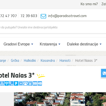
Ko smo mi?
Za
72 47 707
72 39 603
info@paradisotravel.com
Gradovi Evrope
Krstarenja
Daleke destinacije
anje
Grčka
Halkidiki
Kasandra
Hanioti
Hotel Naias 3*
otel Naias 3*