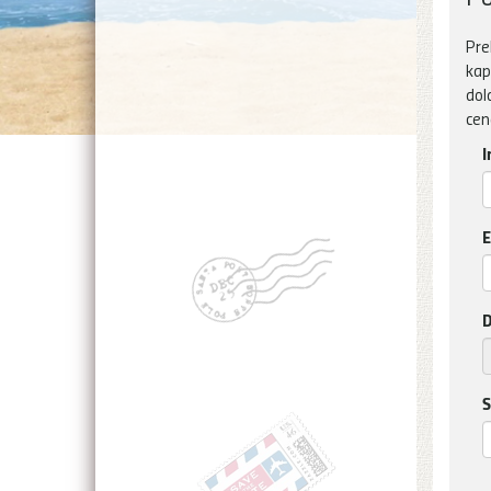
Pre
kap
dol
cen
I
E
D
S