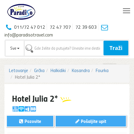
T
011/72 47 012
72 47 707
72 39 603
info@paradisotravel.com
Traži
Sve
Letovanje
Grčka
Halkidiki
Kasandra
Fourka
Hotel Julia 2*
Hotel Julia 2*
Pozovite
Pošaljite upit