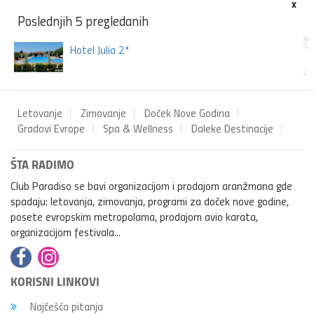
x
Poslednjih 5 pregledanih
Hotel Julia 2*
Letovanje
Zimovanje
Doček Nove Godina
Gradovi Evrope
Spa & Wellness
Daleke Destinacije
ŠTA RADIMO
Club Paradiso se bavi organizacijom i prodajom aranžmana gde
spadaju: letovanja, zimovanja, programi za doček nove godine,
posete evropskim metropolama, prodajom avio karata,
organizacijom festivala...
KORISNI LINKOVI
Najčešća pitanja