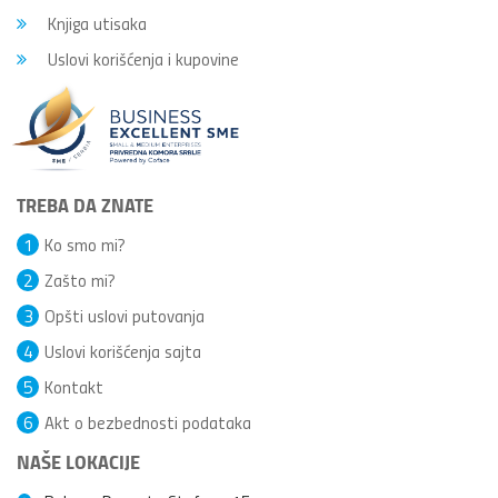
Knjiga utisaka
Uslovi korišćenja i kupovine
TREBA DA ZNATE
1
Ko smo mi?
2
Zašto mi?
3
Opšti uslovi putovanja
4
Uslovi korišćenja sajta
5
Kontakt
6
Akt o bezbednosti podataka
NAŠE LOKACIJE