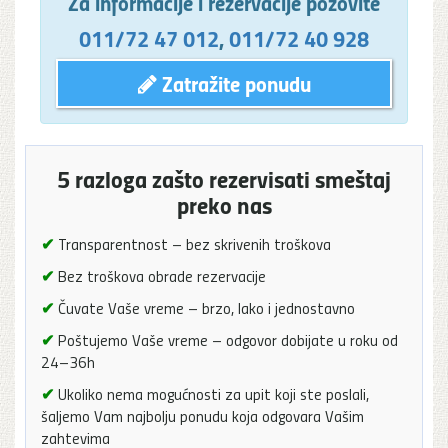
Za informacije i rezervacije pozovite
011/72 47 012
,
011/72 40 928
Zatražite ponudu
5 razloga zašto rezervisati smeštaj
preko nas
✔
Transparentnost – bez skrivenih troškova
✔
Bez troškova obrade rezervacije
✔
Čuvate Vaše vreme – brzo, lako i jednostavno
✔
Poštujemo Vaše vreme – odgovor dobijate u roku od
24–36h
✔
Ukoliko nema mogućnosti za upit koji ste poslali,
šaljemo Vam najbolju ponudu koja odgovara Vašim
zahtevima