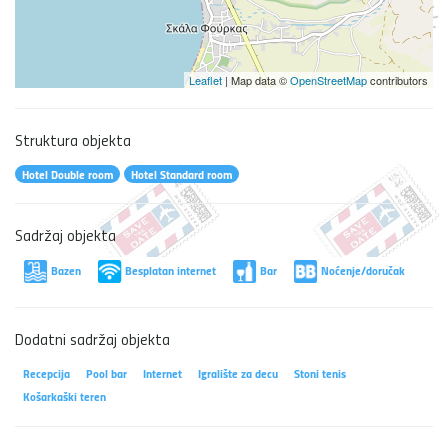
Leaflet
| Map data ©
OpenStreetMap
contributors
Struktura objekta
Hotel Double room
Hotel Standard room
Sadržaj objekta
Bazen
Besplatan internet
Bar
Noćenje/doručak
Dodatni sadržaj objekta
Recepcija
Pool bar
Internet
Igralište za decu
Stoni tenis
Košarkaški teren