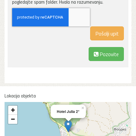
pogledajte spam folder. Hvala na razumevanju.
Pozovite
Lokacija objekta
×
+
Hotel Julia 2*
−