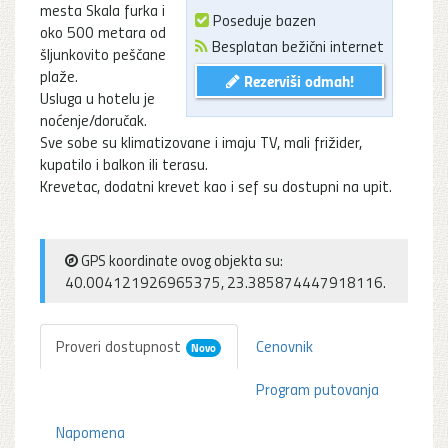
mesta Skala furka i
Poseduje bazen
oko 500 metara od
Besplatan bežični internet
šljunkovito peščane
plaže.
Rezerviši odmah!
Usluga u hotelu je
noćenje/doručak.
Sve sobe su klimatizovane i imaju TV, mali frižider,
kupatilo i balkon ili terasu.
Krevetac, dodatni krevet kao i sef su dostupni na upit.
GPS koordinate ovog objekta su:
40.004121926965375, 23.385874447918116.
Proveri dostupnost
Cenovnik
Novo
Program putovanja
Napomena