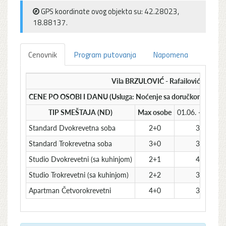
GPS koordinate ovog objekta su: 42.28023,
18.88137.
Cenovnik
Program putovanja
Napomena
Vila BRZULOVIĆ - Rafailovići – Leto
CENE PO OSOBI I DANU (Usluga: Noćenje sa doručkom - ND) 
TIP SMEŠTAJA (ND)
Max osobe
01.06. - 30.06.
Standard Dvokrevetna soba
2+0
35
Standard Trokrevetna soba
3+0
34
Studio Dvokrevetni (sa kuhinjom)
2+1
45
Studio Trokrevetni (sa kuhinjom)
2+2
37
Apartman Četvorokrevetni
4+0
35