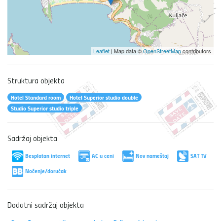
Leaflet
| Map data ©
OpenStreetMap
contributors
Struktura objekta
Hotel Standard room
Hotel Superior studio double
Studio Superior studio triple
Sadržaj objekta
Besplatan internet
AC u ceni
Nov nameštaj
SAT TV
Noćenje/doručak
Dodatni sadržaj objekta