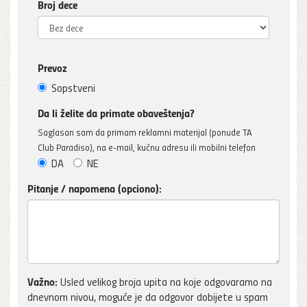
Broj dece
Prevoz
Sopstveni
Da li želite da primate obaveštenja?
Saglasan sam da primam reklamni materijal (ponude TA
Club Paradiso), na e-mail, kućnu adresu ili mobilni telefon
DA
NE
Pitanje / napomena (opciono):
Važno:
Usled velikog broja upita na koje odgovaramo na
dnevnom nivou, moguće je da odgovor dobijete u spam