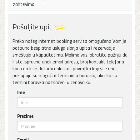
zahtevima
Pošaljite upit
Preko našeg internet booking servisa omogućena Vam je
potpuno besplatna usluga slanja upita i rezervacije
smeštaja u kapacitetima. Molimo vas, obratite pažnju da
li ste ispravno uneli email adresu, broj kontakt telefona
kao i da li se datumi dolaska i povratka koji ste uneli
poklapaju sa mogućim terminima boravka, ukoliko su
termini boravka naznačeni u cenovniku.
Ime
Prezime
Email