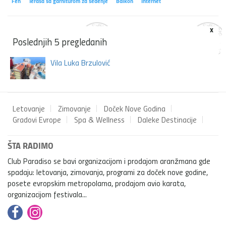
Fen
Terasa sa garniturom za sedenje
Balkon
Internet
x
Poslednjih 5 pregledanih
Vila Luka Brzulović
Letovanje
Zimovanje
Doček Nove Godina
Gradovi Evrope
Spa & Wellness
Daleke Destinacije
ŠTA RADIMO
Club Paradiso se bavi organizacijom i prodajom aranžmana gde
spadaju: letovanja, zimovanja, programi za doček nove godine,
posete evropskim metropolama, prodajom avio karata,
organizacijom festivala...