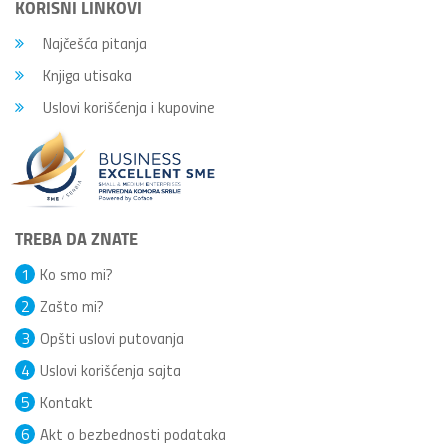
KORISNI LINKOVI
Najčešća pitanja
Knjiga utisaka
Uslovi korišćenja i kupovine
TREBA DA ZNATE
1
Ko smo mi?
2
Zašto mi?
3
Opšti uslovi putovanja
4
Uslovi korišćenja sajta
5
Kontakt
6
Akt o bezbednosti podataka