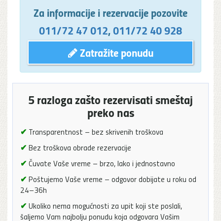
Za informacije i rezervacije pozovite
011/72 47 012
,
011/72 40 928
Zatražite ponudu
5 razloga zašto rezervisati smeštaj
preko nas
✔
Transparentnost – bez skrivenih troškova
✔
Bez troškova obrade rezervacije
✔
Čuvate Vaše vreme – brzo, lako i jednostavno
✔
Poštujemo Vaše vreme – odgovor dobijate u roku od
24–36h
✔
Ukoliko nema mogućnosti za upit koji ste poslali,
šaljemo Vam najbolju ponudu koja odgovara Vašim