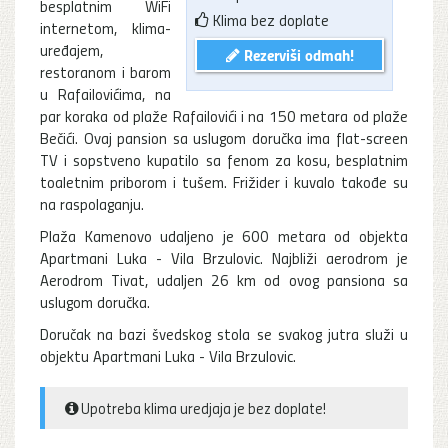
besplatnim WiFi
Klima bez doplate
internetom, klima-
uređajem,
Rezerviši odmah!
restoranom i barom
u Rafailovićima, na
par koraka od plaže Rafailovići i na 150 metara od plaže
Bečići. Ovaj pansion sa uslugom doručka ima flat-screen
TV i sopstveno kupatilo sa fenom za kosu, besplatnim
toaletnim priborom i tušem. Frižider i kuvalo takođe su
na raspolaganju.
Plaža Kamenovo udaljeno je 600 metara od objekta
Apartmani Luka - Vila Brzulovic. Najbliži aerodrom je
Aerodrom Tivat, udaljen 26 km od ovog pansiona sa
uslugom doručka.
Doručak na bazi švedskog stola se svakog jutra služi u
objektu Apartmani Luka - Vila Brzulovic.
Upotreba klima uredjaja je bez doplate!