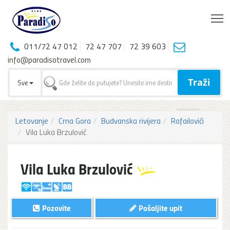
T
011/72 47 012
72 47 707
72 39 603
info@paradisotravel.com
Traži
Sve
Letovanje
Crna Gora
Budvanska rivijera
Rafailovići
Vila Luka Brzulović
Vila Luka Brzulović
Pozovite
Pošaljite upit