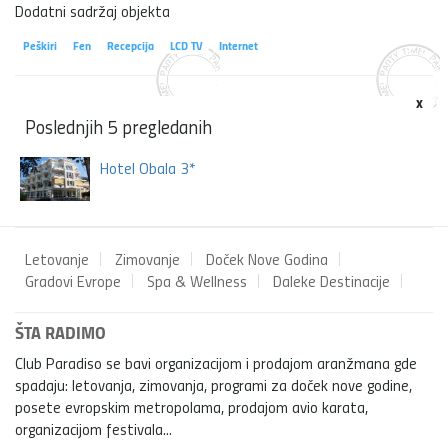
Dodatni sadržaj objekta
Peškiri
Fen
Recepcija
LCD TV
Internet
x
Poslednjih 5 pregledanih
Hotel Obala 3*
Letovanje
Zimovanje
Doček Nove Godina
Gradovi Evrope
Spa & Wellness
Daleke Destinacije
ŠTA RADIMO
Club Paradiso se bavi organizacijom i prodajom aranžmana gde
spadaju: letovanja, zimovanja, programi za doček nove godine,
posete evropskim metropolama, prodajom avio karata,
organizacijom festivala...