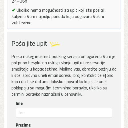
24–36h
✔
Ukoliko nema mogućnosti za upit koji ste poslali,
šaljemo Vam najbolju ponudu koja odgovara Vašim
zahtevima
Pošaljite upit
Preko našeg internet booking servisa omogućena Vam je
potpuno besplatna usluga slanja upita i rezervacije
smeštaja u kapacitetima. Molimo vas, obratite pažnju da
li ste ispravno uneli email adresu, broj kontakt telefona
kao i da li se datumi dolaska i povratka koji ste uneli
poklapaju sa mogućim terminima boravka, ukoliko su
termini boravka naznačeni u cenovniku.
Ime
Prezime