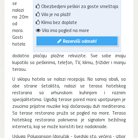
se
Obezbedjeni peškiri za goste smeštaja
nalazi
Vila je na plaži!
na 20m
Klima bez doplate
od
mora.
Vila ima pogled na more
Gosti
Rezerviši odmah!
hotela
dodatno plaćaju plažne rekvizite. Sve sobe imaju
kupatilo sa peškirima, telefon, TV, klimu, frižider i manju
terasu.
U sklopu hotela se nalazi recepcija. Na samoj obali, sa
obe strane šetališta, nalazi se terasa hotelskog
restorana sa vrhunskom kuhinjom i raznim
specijalitetima. Ugođaj terase pored mora upotpunjen je
zvucima prijatne muzike koji dočaravaju duh mediterana.
Sa terase restorana pruža se pogled na more. Terasa
hotelskog restorana pokrivena je signalom bežičnog
interneta, koji se može koristiti bez nadoknade.
Usluga: Polupansion (doručak - švedski sto, večera - izbor