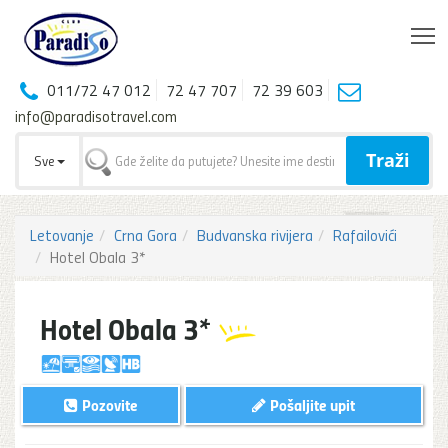
T
011/72 47 012
72 47 707
72 39 603
info@paradisotravel.com
Traži
Sve
Letovanje
Crna Gora
Budvanska rivijera
Rafailovići
Hotel Obala 3*
Hotel Obala 3*
Pozovite
Pošaljite upit