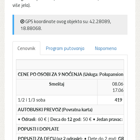
više jela).
GPS koordinate ovog objekta su: 42.28089,
18.88068.
Cenovnik
Program putovanja
Napomena
CENE PO OSOBI ZA 9 NOĆENJA (Usluga: Polupansion - PP) u 
Smeštaj
08.06-
17.06.
1/2 i 1/3 soba
419
AUTOBUSKI PREVOZ (Povratna karta)
•
Odrasli:
60 € |
Deca do 12 god:
50 € •
Jedan pravac:
Odrasli 
POPUSTI I DOPLATE
POPUSTI ZA DECU (uz 2 odrasle):
• Dete do 2 god:
GRATIS
(za