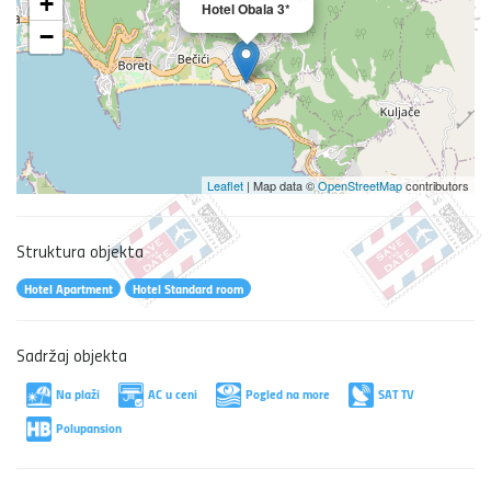
+
Hotel Obala 3*
−
Leaflet
| Map data ©
OpenStreetMap
contributors
Struktura objekta
Hotel Apartment
Hotel Standard room
Sadržaj objekta
Na plaži
AC u ceni
Pogled na more
SAT TV
Polupansion