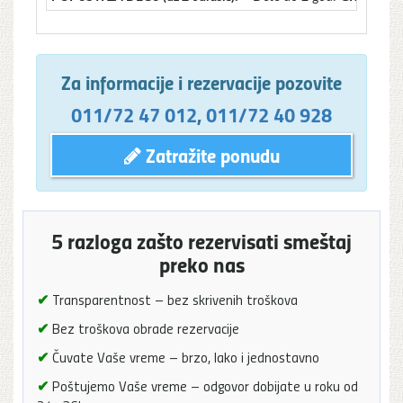
Za informacije i rezervacije pozovite
011/72 47 012
,
011/72 40 928
Zatražite ponudu
5 razloga zašto rezervisati smeštaj
preko nas
✔
Transparentnost – bez skrivenih troškova
✔
Bez troškova obrade rezervacije
✔
Čuvate Vaše vreme – brzo, lako i jednostavno
✔
Poštujemo Vaše vreme – odgovor dobijate u roku od