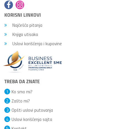
KORISNI LINKOVI
Najčešća pitanja
Knjiga utisaka
Uslovi korišćenja i kupovine
TREBA DA ZNATE
1
Ko smo mi?
2
Zašto mi?
3
Opšti uslovi putovanja
4
Uslovi korišćenja sajta
5
Kontakt