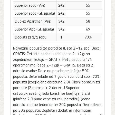
Superior soba (Vile)
2+2
55
Superior soba (Gl. zgrada)
2+2
55
Duplex Apartman (Vile)
3+2
58
Superior App (Gl. zgrada)
3+2
69
Doplata za 1/1 sobu
1
70%
Najvažniji popusti za porodice (Deca 2–12 god) Deca
GRATIS: Četvrta osoba u sobi (dete 2–12g) na
zajedničkom ležaju – GRATIS. Peta osoba u 1/4
apartmanima (dete 2–12g) – GRATIS. Deca sa 2
odrasle osobe: Dete na posebnom ležaju: 50%
popusta. Dete mlađe od 7 god u Standard sobi: 70%
popusta (koeficijent obračuna 2,3). Fiksni obračun za
porodice (2 odrasle + 2 dece): U Superior
četvorokrevetnoj sobi koristi se koeficijent 2,8
(plaćate 2,8 pune cene za celu porodicu). Jedna
odrasla + deca: Jedno dete: 20% popusta. Dvoje dece:
po 30% popusta. Doplate i dodatne informacije