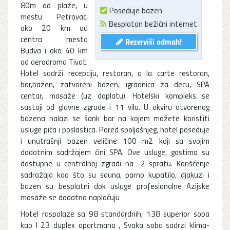
80m od plaže, u
Poseduje bazen
mestu Petrovac,
Besplatan bežični internet
oko 20 km od
centra mesta
Rezerviši odmah!
Budva i oko 40 km
od aerodroma Tivat.
Hotel sadrži recepciju, restoran, a la carte restoran,
bar,bazen, zatvoreni bazen, igraonica za decu, SPA
centar, masaže (uz doplatu). Hotelski kompleks se
sastoji od glavne zgrade i 11 vila. U okviru otvorenog
bazena nalazi se šank bar na kojem možete koristiti
usluge pića i poslastica. Pored spoljašnjeg, hotel poseduje
i unutrašnji bazen veličine 100 m2 koji sa svojim
dodatnim sadržajem čini SPA. Ove usluge, gostima su
dostupne u centralnoj zgradi na -2 spratu. Korišćenje
sadražaja kao što su sauna, parno kupatilo, djakuzi i
bazen su besplatni dok usluge profesionalne Azijske
masaže se dodatno naplaćuju
Hotel raspolaze sa 98 standardnih, 138 superior soba
kao I 23 duplex apartmana , Svaka soba sadrzi klima-