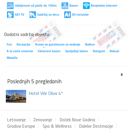
Udaljenost od plaže do 100m
Bazen
Besplatan internet
SAT TV
Sadržaj za decu
All inclusive
Dodatni sadržaj objekta
Fen
Recepcija
Terasa sa garniturom za sedenje
Balkon
A la carte restoran
Zatvoreni bazen
Spoljašnji bazen
Tobogani
Đakuzi
Masaža
x
Poslednjih 5 pregledanih
Hotel Vile Oliva 4*
Letovanje
Zimovanje
Doček Nove Godina
Gradovi Evrope
Spa & Wellness
Daleke Destinacije