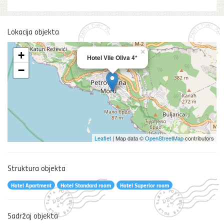
Lokacija objekta
×
+
Hotel Vile Oliva 4*
−
Leaflet
| Map data ©
OpenStreetMap
contributors
Struktura objekta
Hotel Apartment
Hotel Standard room
Hotel Superior room
Sadržaj objekta