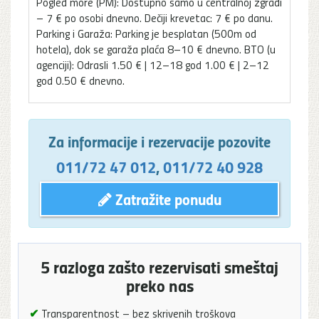
Pogled more (PM): Dostupno samo u centralnoj zgradi
– 7 € po osobi dnevno. Dečiji krevetac: 7 € po danu.
Parking i Garaža: Parking je besplatan (500m od
hotela), dok se garaža plaća 8–10 € dnevno. BTO (u
agenciji): Odrasli 1.50 € | 12–18 god 1.00 € | 2–12
god 0.50 € dnevno.
Za informacije i rezervacije pozovite
011/72 47 012
,
011/72 40 928
Zatražite ponudu
5 razloga zašto rezervisati smeštaj
preko nas
✔
Transparentnost – bez skrivenih troškova