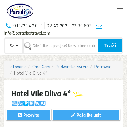
T
011/72 47 012
72 47 707
72 39 603
info@paradisotravel.com
Traži
Sve
Letovanje
Crna Gora
Budvanska rivijera
Petrovac
Hotel Vile Oliva 4*
Hotel Vile Oliva 4*
Pozovite
Pošaljite upit