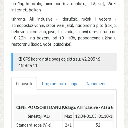
uređaj, kupatilo, mini bar (uz doplatu), TV, sef, Wi-Fi
internet, balkon.
Ishrana: All inclusive - (doručak, ručak i večera -
samoposluživanje, izbor više jela), nacionalna pića (rakija,
belo vino, crno vino, pivo, čaj, voda, sokovi) u restoranu od
10-23h i na bazenu od 10 -18h, popodnevna užina u
restoranu (kolač, voće, palačinke).
GPS koordinate ovog objekta su: 42.20549,
18.94411.
Cenovnik
Program putovanja
Napomena
CENE PO OSOBI I DANU (Usluga: All Inclusive - AL) u €
Smeštaj (AL)
Max
12.04-31.05. 01.10-15.10.
01
Standard soba (Vile)
2+1
52