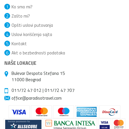
1
Ko smo mi?
2
Zašto mi?
3
Opšti uslovi putovanja
4
Uslovi korišćenja sajta
5
Kontakt
6
Akt o bezbednosti podataka
NAŠE LOKACIJE
Bulevar Despota Stefana 15
11000 Beograd
011/72 47 012
|
011/72 47 707
office@paradisotravel.com