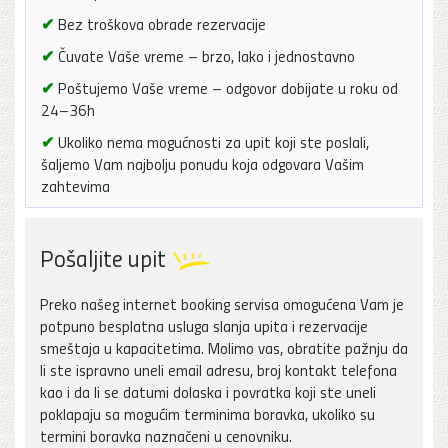
✔
Bez troškova obrade rezervacije
✔
Čuvate Vaše vreme – brzo, lako i jednostavno
✔
Poštujemo Vaše vreme – odgovor dobijate u roku od
24–36h
✔
Ukoliko nema mogućnosti za upit koji ste poslali,
šaljemo Vam najbolju ponudu koja odgovara Vašim
zahtevima
Pošaljite upit
Preko našeg internet booking servisa omogućena Vam je
potpuno besplatna usluga slanja upita i rezervacije
smeštaja u kapacitetima. Molimo vas, obratite pažnju da
li ste ispravno uneli email adresu, broj kontakt telefona
kao i da li se datumi dolaska i povratka koji ste uneli
poklapaju sa mogućim terminima boravka, ukoliko su
termini boravka naznačeni u cenovniku.