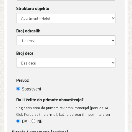
Struktura objekta
Broj odraslih
Broj dece
Prevoz
Sopstveni
Da li želite da primate obaveštenja?
Saglasan sam da primam reklamni materijal (ponude TA
Club Paradiso), na e-mail, kućnu adresu ili mobilni telefon
DA
NE
Pitanje / napomena (opciono):