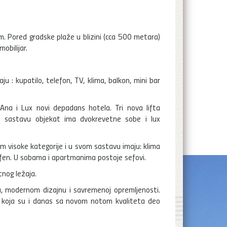
 Pored gradske plaže u blizini (cca 500 metara)
obilijar.
 : kupatilo, telefon, TV, klima, balkon, mini bar
Ana i Lux novi depadans hotela. Tri nova lifta
om sastavu objekat ima dvokrevetne sobe i lux
visoke kategorije i u svom sastavu imaju: klima
o i fen. U sobama i apartmanima postoje sefovi.
nog ležaja.
 modernom dizajnu i savremenoj opremljenosti.
a, koja su i danas sa novom notom kvaliteta deo