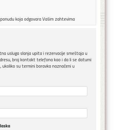
ju ponudu koja odgovara Vašim zahtevima
a usluga slanja upita i rezervacije smeštaja u
dresu, broj kontakt telefona kao i da li se datumi
, ukoliko su termini boravka naznačeni u
laska