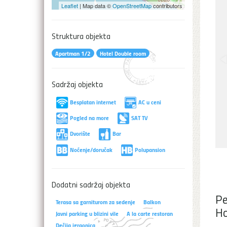
Leaflet
| Map data ©
OpenStreetMap
contributors
Struktura objekta
Apartman 1/2
Hotel Double room
Sadržaj objekta
Besplatan internet
AC u ceni
Pogled na more
SAT TV
Dvorište
Bar
Noćenje/doručak
Polupansion
Dodatni sadržaj objekta
Pe
Terasa sa garniturom za sedenje
Balkon
Ho
Javni parking u blizini vile
A la carte restoran
Dečija igraonica