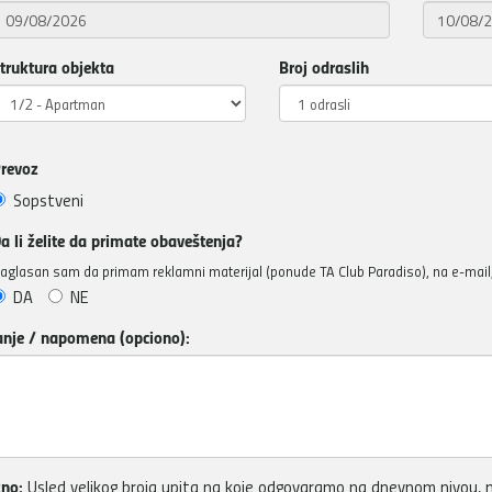
truktura objekta
Broj odraslih
revoz
Sopstveni
a li želite da primate obaveštenja?
aglasan sam da primam reklamni materijal (ponude TA Club Paradiso), na e-mail, 
DA
NE
anje / napomena (opciono):
no:
Usled velikog broja upita na koje odgovaramo na dnevnom nivou, m