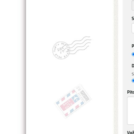
S
P
D
S
Pit
Važ