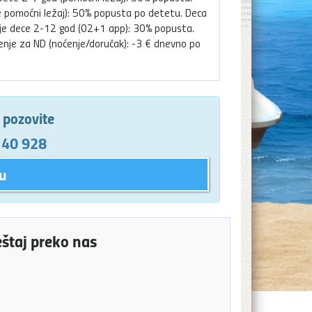
e pomoćni ležaj): 50% popusta po detetu. Deca
oje dece 2-12 god (02+1 app): 30% popusta.
enje za ND (noćenje/doručak): -3 € dnevno po
e pozovite
 40 928
u
eštaj preko nas