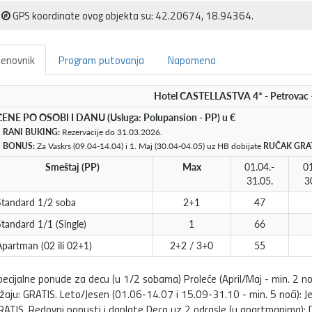
GPS koordinate ovog objekta su: 42.20674, 18.94364.
enovnik
Program putovanja
Napomena
Hotel CASTELLASTVA 4* - Petrovac 
CENE PO OSOBI I DANU (Usluga: Polupansion - PP) u €
•
RANI BUKING:
Rezervacije do 31.03.2026.
•
BONUS:
Za Vaskrs (09.04-14.04) i 1. Maj (30.04-04.05) uz HB dobijate
RUČAK GRA
Smeštaj (PP)
Max
01.04.-
01
31.05.
3
Standard 1/2 soba
2+1
47
tandard 1/1 (Single)
1
66
partman (02 ili 02+1)
2+2 / 3+0
55
pecijalne ponude za decu (u 1/2 sobama) Proleće (April/Maj - min. 2 n
ežaju: GRATIS. Leto/Jesen (01.06-14.07 i 15.09-31.10 - min. 5 noći): 
RATIS. Redovni popusti i doplate Deca uz 2 odrasle (u apartmanima): 