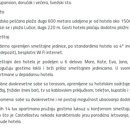
upansion, doručak i večera, švedski sto.
ža:
dska peščana plaža duga 600 metara udaljena je od hotela oko 150m.
azi se i plaža Lučice, duga 220 m. Gosti hotela plaćaju dodatno plažni m
štaj:
erno opremljen smeštajne jedinice, po standardima hotela sa 4* imaju
 depozit), besplatni Wi Fi internet.
štajni deo hotela je podeljen u 6 delova: Mare, Kate, Eva, Jana, 
gućuju gostima lakši i brži prilaz smeštajnim jedinicama. U sv
rtmane u depadansu hotela.
bne dvokrevetne sobe sa terasom, opremljene su hotelskim sadržajem 
đaj, frižider (mini bar), tv sa kablovskim priključkom, telefon, kupatil
omena: sobe su dvokrevetne i ne postoji mogućnost ubacivanja dodat
ih 14 lux apartmana pružaju gostima luksuz u konfornom smeštaju,
 što je Castellastvu nekada karakterisalo jesu porodična letovanj
ude hotela.