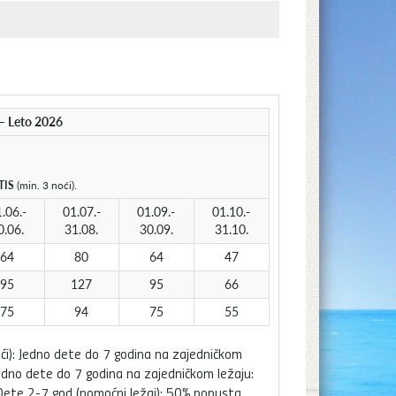
– Leto 2026
TIS
(min. 3 noći).
.06.-
01.07.-
01.09.-
01.10.-
0.06.
31.08.
30.09.
31.10.
64
80
64
47
95
127
95
66
75
94
75
55
oći): Jedno dete do 7 godina na zajedničkom
Jedno dete do 7 godina na zajedničkom ležaju:
Dete 2-7 god (pomoćni ležaj): 50% popusta.