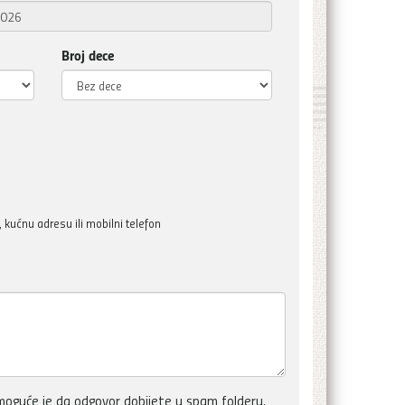
Broj dece
kućnu adresu ili mobilni telefon
oguće je da odgovor dobijete u spam folderu.