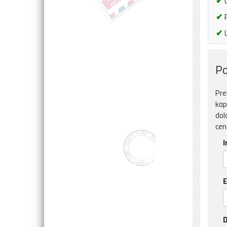
✔
Č
✔
P
✔
U
Po
Pre
kap
dol
cen
I
E
D