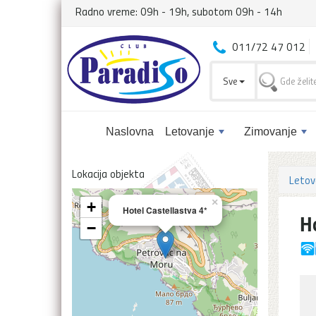
Radno vreme: 09h - 19h, subotom 09h - 14h
011/72 47 012
Sve
Naslovna
Letovanje
Zimovanje
Lokacija objekta
Letov
×
+
Hotel Castellastva 4*
H
−