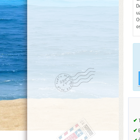
D
u
O
o
✔
T
✔
B