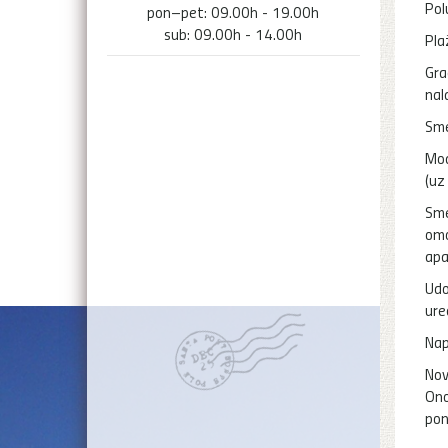
Pol
pon–pet: 09.00h - 19.00h
sub: 09.00h - 14.00h
Pla
Gra
nal
Sme
Mod
(uz
Sme
omo
apa
Udo
ure
Nap
Nov
Ono
pon