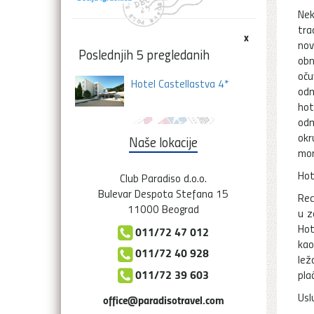
Nek
tra
x
nov
Poslednjih 5 pregledanih
obn
oču
Hotel Castellastva 4*
odm
hot
odm
okr
Naše lokacije
mor
Hot
Club Paradiso d.o.o.
Bulevar Despota Stefana 15
Rec
11000 Beograd
u z
Hot
011/72 47 012
kao
011/72 40 928
lež
011/72 39 603
pla
Usl
office@paradisotravel.com