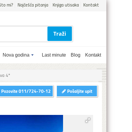
što mi?
Najčešća pitanja
Knjiga utisaka
Kontakt
Traži
Nova godina
Last minute
Blog
Kontakt
tva 4*
Pozovite
011/724-70-12
Pošaljite upit