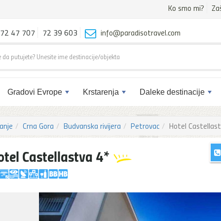
Ko smo mi?
Za
72 47 707
72 39 603
info@paradisotravel.com
Gradovi Evrope
Krstarenja
Daleke destinacije
anje
Crna Gora
Budvanska rivijera
Petrovac
Hotel Castellas
otel Castellastva 4*