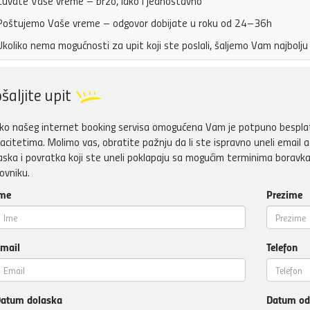
uvate Vaše vreme – brzo, lako i jednostavno
oštujemo Vaše vreme – odgovor dobijate u roku od 24–36h
koliko nema mogućnosti za upit koji ste poslali, šaljemo Vam najbol
šaljite upit
ko našeg internet booking servisa omogućena Vam je potpuno besplatn
acitetima. Molimo vas, obratite pažnju da li ste ispravno uneli email a
aska i povratka koji ste uneli poklapaju sa mogućim terminima boravka
ovniku.
me
Prezime
mail
Telefon
atum dolaska
Datum od