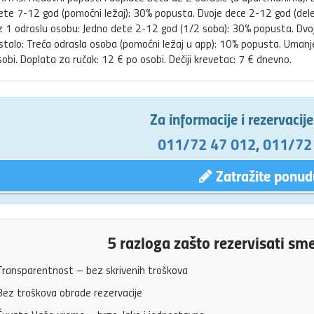
ete 7-12 god (pomoćni ležaj): 30% popusta. Dvoje dece 2-12 god (del
z 1 odraslu osobu: Jedno dete 2-12 god (1/2 soba): 30% popusta. Dv
stalo: Treća odrasla osoba (pomoćni ležaj u app): 10% popusta. Umanj
sobi. Doplata za ručak: 12 € po osobi. Dečiji krevetac: 7 € dnevno.
Za informacije i rezervacij
011/72 47 012
,
011/72
Zatražite ponud
5 razloga zašto rezervisati sm
ransparentnost – bez skrivenih troškova
ez troškova obrade rezervacije