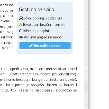
dseća na
Gostima se sviđa...
a počinje
, a ipak
Javni parking u blizini vile
kovane i
Besplatan bežični internet
živanjem
Klima bez doplate
aka, ovaj
 intiman
Vila ima pogled na more
etrovcu,
Rezerviši odmah!
 plaže i
card), aperitiv bar, mini teretana na otvorenom i
om i u zatvorenom delu hotela (sa rekvizitima).
vršinama (recepcija, lounge bar, restoran, bazen),
no. Hotel poseduje spoljašnji bazen sa barom i
 ima 20 tak mesta na raspolaganju i dodatno se