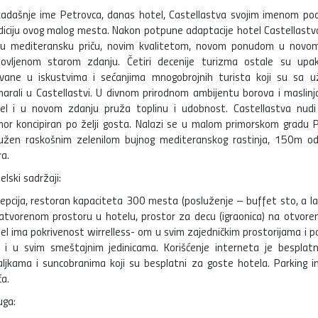
adašnje ime Petrovca, danas hotel, Castellastva svojim imenom po
diciju ovog malog mesta. Nakon potpune adaptacije hotel Castellastv
u mediteransku priču, novim kvalitetom, novom ponudom u novom
ovljenom starom zdanju. Četiri decenije turizma ostale su upa
vane u iskustvima i sećanjima mnogobrojnih turista koji su sa u
arali u Castellastvi. U divnom prirodnom ambijentu borova i maslinj
el i u novom zdanju pruža toplinu i udobnost. Castellastva nudi
or koncipiran po želji gosta. Nalazi se u malom primorskom gradu P
užen raskošnim zelenilom bujnog mediteranskog rastinja, 150m od
a.
elski sadržaji:
epcija, restoran kapaciteta 300 mesta (posluženje – buffet sto, a la 
atvorenom prostoru u hotelu, prostor za decu (igraonica) na otvoren
el ima pokrivenost wirrelless- om u svim zajedničkim prostorijama i po
 i u svim smeštajnim jedinicama. Korišćenje interneta je besplat
aljkama i suncobranima koji su besplatni za goste hotela. Parking
ća.
uga: