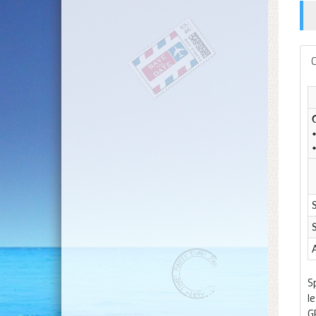
C
S
A
S
l
G