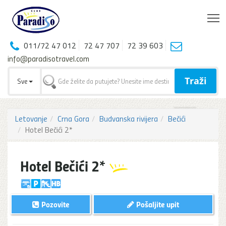
T
011/72 47 012
72 47 707
72 39 603
info@paradisotravel.com
Traži
Sve
Letovanje
Crna Gora
Budvanska rivijera
Bečići
Hotel Bečići 2*
Hotel Bečići 2*
Pozovite
Pošaljite upit