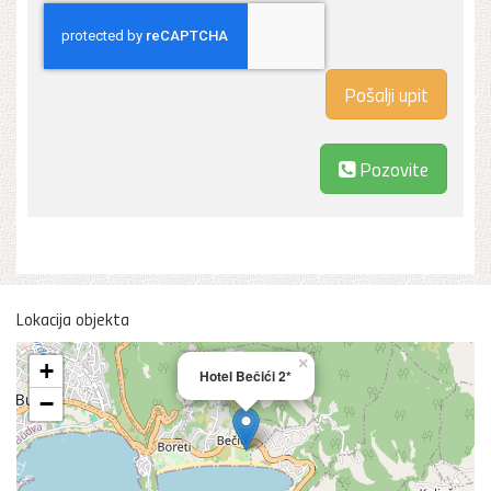
Pozovite
Lokacija objekta
×
+
Hotel Bečići 2*
−