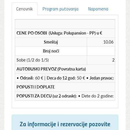
Cenovnik
Program putovanja
Napomena
CENE PO OSOBI (Usluga: Polupansion - PP) u €
Smeštaj
10.06 - 17.06.
Broj noći
7
Sobe (1/2 do 1/5)
259
AUTOBUSKI PREVOZ (Povratna karta)
•
Odrasli:
60 € |
Deca do 12 god:
50 € •
Jedan pravac:
Odrasli 
POPUSTI I DOPLATE
POPUSTI ZA DECU (uz 2 odrasle):
• Dete do 2 godine:
GRATIS
Za informacije i rezervacije pozovite