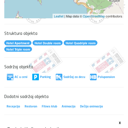
Leaflet
| Map data ©
OpenStreetMap
contributors
Struktura objekta
Hotel Apartment
Hotel Double room
Hotel Quadriple room
Hotel Triple room
Sadržaj objekta
AC u ceni
Parking
Sadržaj za decu
Polupansion
Dodatni sadržaj objekta
Recepcija
Restoran
Fitnes klub
Animacija
Dečija animacija
x