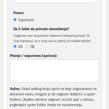
Prevoz
Sopstveni
Da li želite da primate obaveštenja?
Saglasan sam da primam reklamni materijal (ponude TA
Club Paradiso), na e-mail, kućnu adresu ili mobilni telefon
DA
NE
Pitanje / napomena (opciono):
Važno:
Usled velikog broja upita na koje odgovaramo na
dnevnom nivou, moguće je da odgovor dobijete u spam
folderu. Ukoliko nemate odgovor na Vaš upit u inboxu,
pogledajte spam folder. Hvala na razumevanju.