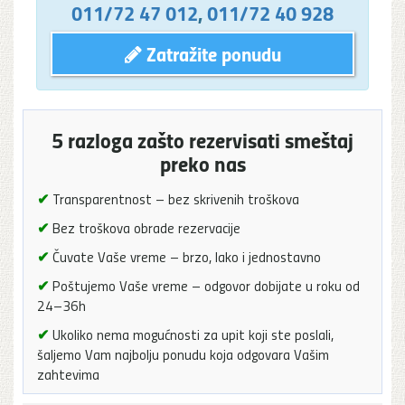
011/72 47 012
,
011/72 40 928
Zatražite ponudu
5 razloga zašto rezervisati smeštaj
preko nas
✔
Transparentnost – bez skrivenih troškova
✔
Bez troškova obrade rezervacije
✔
Čuvate Vaše vreme – brzo, lako i jednostavno
✔
Poštujemo Vaše vreme – odgovor dobijate u roku od
24–36h
✔
Ukoliko nema mogućnosti za upit koji ste poslali,
šaljemo Vam najbolju ponudu koja odgovara Vašim
zahtevima