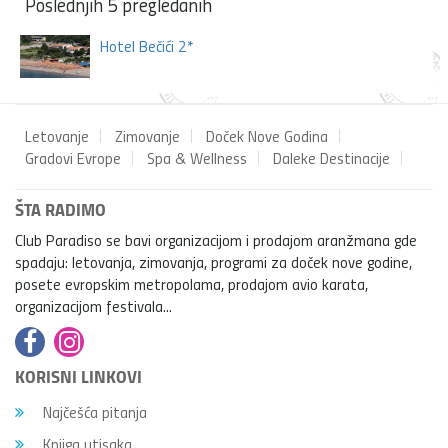
Poslednjih 5 pregledanih
Hotel Bečići 2*
Letovanje
Zimovanje
Doček Nove Godina
Gradovi Evrope
Spa & Wellness
Daleke Destinacije
ŠTA RADIMO
Club Paradiso se bavi organizacijom i prodajom aranžmana gde
spadaju: letovanja, zimovanja, programi za doček nove godine,
posete evropskim metropolama, prodajom avio karata,
organizacijom festivala...
KORISNI LINKOVI
Najčešća pitanja
Knjiga utisaka