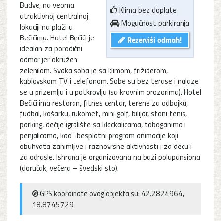
Budve, na veoma
Klima bez doplate
atraktivnoj centralnoj
Mogućnost parkiranja
lokaciji na plaži u
Bečićima. Hotel Bečići je
Rezerviši odmah!
idealan za porodični
odmor jer okružen
zelenilom. Svaka soba je sa klimom, frižiderom,
kablovskom TV i telefonom. Sobe su bez terase i nalaze
se u prizemlju i u potkrovlju (sa krovnim prozorima). Hotel
Bečići ima restoran, fitnes centar, terene za odbojku,
fudbal, košarku, rukomet, mini golf, bilijar, stoni tenis,
parking, dečije igralište sa klackalicama, toboganima i
penjalicama, kao i besplatni program animacije koji
obuhvata zanimljive i raznovrsne aktivnosti i za decu i
za odrasle. Ishrana je organizovana na bazi polupansiona
(doručak, večera – švedski sto).
GPS koordinate ovog objekta su: 42.2824964,
18.8745729.