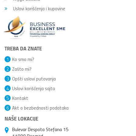
Uslovi korišćenja i kupovine
TREBA DA ZNATE
1
Ko smo mi?
2
Zašto mi?
3
Opšti uslovi putovanja
4
Uslovi korišćenja sajta
5
Kontakt
6
Akt o bezbednosti podataka
NAŠE LOKACIJE
Bulevar Despota Stefana 15