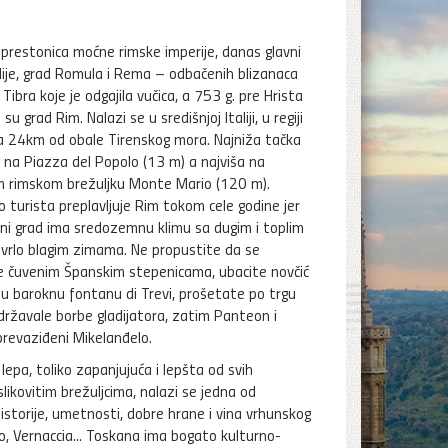
prestonica moćne rimske imperije, danas glavni
alije, grad Romula i Rema – odbačenih blizanaca
 Tibra koje je odgajila vučica, a 753 g. pre Hrista
su grad Rim. Nalazi se u središnjoj Italiji, u regiji
na 24km od obale Tirenskog mora. Najniža tačka
e na Piazza del Popolo (13 m) a najviša na
m rimskom brežuljku Monte Mario (120 m).
 turista preplavljuje Rim tokom cele godine jer
čni grad ima sredozemnu klimu sa dugim i toplim
i vrlo blagim zimama. Ne propustite da se
 čuvenim Španskim stepenicama, ubacite novčić
pu baroknu fontanu di Trevi, prošetate po trgu
ržavale borbe gladijatora, zatim Panteon i
revaziđeni Mikelanđelo.
lepa, toliko zapanjujuća i lepšta od svih
likovitim brežuljcima, nalazi se jedna od
 istorije, umetnosti, dobre hrane i vina vrhunskog
no, Vernaccia... Toskana ima bogato kulturno-