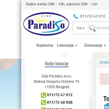
Radno vreme: 09h - 19h, subotom 09h - 14h
011/72 47 012
Sve
Naslovna
Letovanje
Zimovanje
Grado
Naše lokacije
Club Paradiso d.o.o.
Bulevar Despota Stefana 15
11000 Beograd
011/72 47 012
T
011/72 40 928