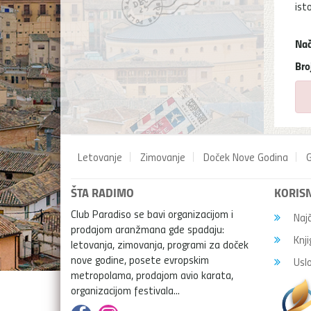
ist
Nač
Bro
Letovanje
Zimovanje
Doček Nove Godina
G
ŠTA RADIMO
KORISN
Club Paradiso se bavi organizacijom i
Najč
prodajom aranžmana gde spadaju:
Knji
letovanja, zimovanja, programi za doček
nove godine, posete evropskim
Uslo
metropolama, prodajom avio karata,
organizacijom festivala...