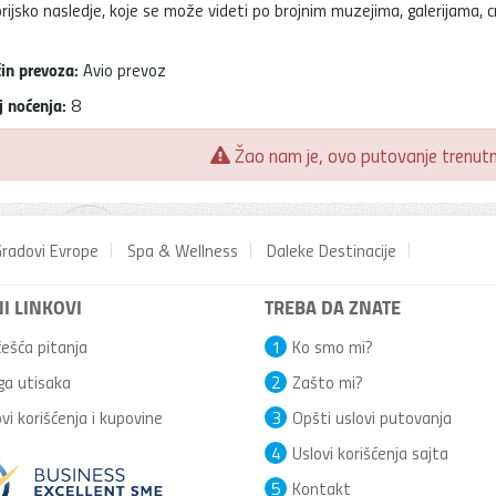
orijsko nasledje, koje se može videti po brojnim muzejima, galerijama, c
in prevoza:
Avio prevoz
j noćenja:
8
Žao nam je, ovo putovanje trenutno
radovi Evrope
Spa & Wellness
Daleke Destinacije
I LINKOVI
TREBA DA ZNATE
ešća pitanja
1
Ko smo mi?
ga utisaka
2
Zašto mi?
vi korišćenja i kupovine
3
Opšti uslovi putovanja
4
Uslovi korišćenja sajta
5
Kontakt