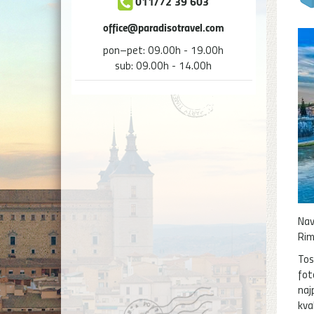
011/72 39 603
office@paradisotravel.com
pon–pet: 09.00h - 19.00h
sub: 09.00h - 14.00h
Nav
Rim
Tos
fot
naj
kva