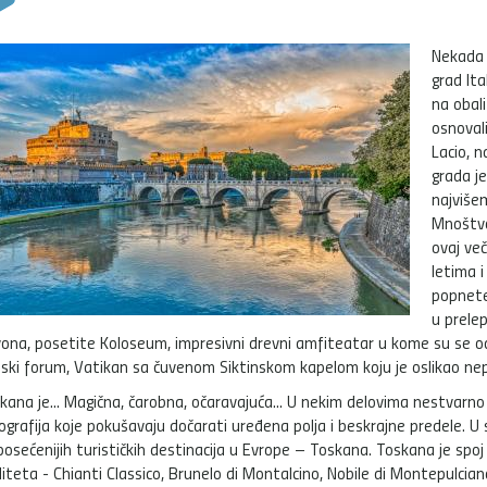
Nekada 
grad It
na obali
osnovali 
Lacio, 
grada j
najviše
Mnoštvo
ovaj ve
letima 
popnete
u prele
ona, posetite Koloseum, impresivni drevni amfiteatar u kome su se od
ski forum, Vatikan sa čuvenom Siktinskom kapelom koju je oslikao nep
kana je... Magična, čarobna, očaravajuća... U nekim delovima nestvarno 
ografija koje pokušavaju dočarati uređena polja i beskrajne predele. U s
posećenijih turističkih destinacija u Evrope – Toskana. Toskana je spoj
liteta - Chianti Classico, Brunelo di Montalcino, Nobile di Montepulcia