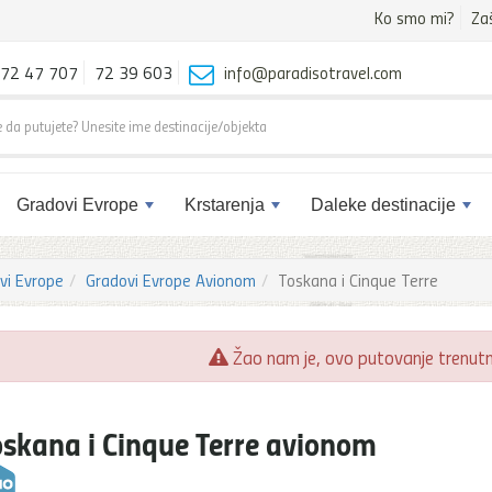
Ko smo mi?
Za
72 47 707
72 39 603
info@paradisotravel.com
Gradovi Evrope
Krstarenja
Daleke destinacije
vi Evrope
Gradovi Evrope Avionom
Toskana i Cinque Terre
Žao nam je, ovo putovanje trenutno
oskana i Cinque Terre avionom