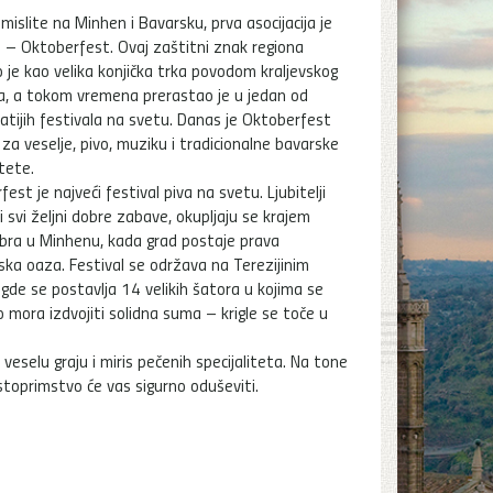
islite na Minhen i Bavarsku, prva asocijacija je
 – Oktoberfest. Ovaj zaštitni znak regiona
 je kao velika konjička trka povodom kraljevskog
a, a tokom vremena prerastao je u jedan od
atijih festivala na svetu. Danas je Oktoberfest
za veselje, pivo, muziku i tradicionalne bavarske
itete.
est je najveći festival piva na svetu. Ljubitelji
i i svi željni dobre zabave, okupljaju se krajem
ra u Minhenu, kada grad postaje prava
ska oaza. Festival se održava na Terezijinim
 gde se postavlja 14 velikih šatora u kojima se
vo mora izdvojiti solidna suma – krigle se toče u
eselu graju i miris pečenih specijaliteta. Na tone
ostoprimstvo će vas sigurno oduševiti.