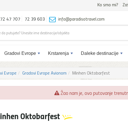
Ko smo mi?
Za
72 47 707
72 39 603
info@paradisotravel.com
Gradovi Evrope
Krstarenja
Daleke destinacije
vi Evrope
Gradovi Evrope Avionom
Minhen Oktobarfest
Žao nam je, ovo putovanje trenutno
inhen Oktobarfest