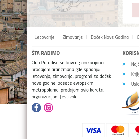
Letovanje
Zimovanje
Doček Nove Godina
G
ŠTA RADIMO
KORISN
Club Paradiso se bavi organizacijom i
Najč
prodajom aranžmana gde spadaju:
Knji
letovanja, zimovanja, programi za doček
nove godine, posete evropskim
Uslo
metropolama, prodajom avio karata,
organizacijom festivala...