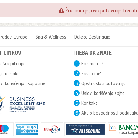
Žao nam je, ovo putovanje trenutno
radovi Evrope
Spa & Wellness
Daleke Destinacije
I LINKOVI
TREBA DA ZNATE
ešća pitanja
1
Ko smo mi?
ga utisaka
2
Zašto mi?
vi korišćenja i kupovine
3
Opšti uslovi putovanja
4
Uslovi korišćenja sajta
5
Kontakt
6
Akt o bezbednosti podatak