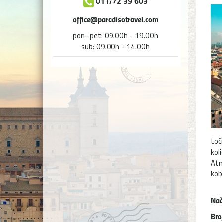
011/72 39 603
office@paradisotravel.com
pon–pet: 09.00h - 19.00h
sub: 09.00h - 14.00h
toč
kol
Atm
kob
Nač
Bro