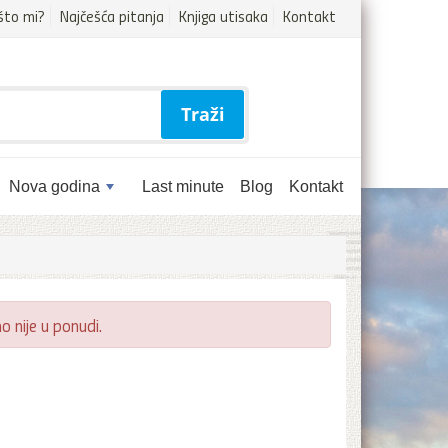
što mi?
Najčešća pitanja
Knjiga utisaka
Kontakt
Traži
Nova godina
Last minute
Blog
Kontakt
 nije u ponudi.