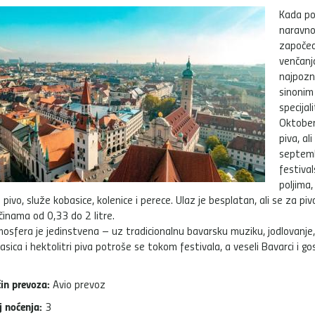
Kada pom
naravno
započeo
venčanj
najpozn
sinonim 
specijal
Oktoberf
piva, al
septemb
festival
poljima,
i pivo, služe kobasice, kolenice i perece. Ulaz je besplatan, ali se za pi
ičinama od 0,33 do 2 litre.
osfera je jedinstvena – uz tradicionalnu bavarsku muziku, jodlovanje, v
asica i hektolitri piva potroše se tokom festivala, a veseli Bavarci i g
in prevoza:
Avio prevoz
j noćenja:
3