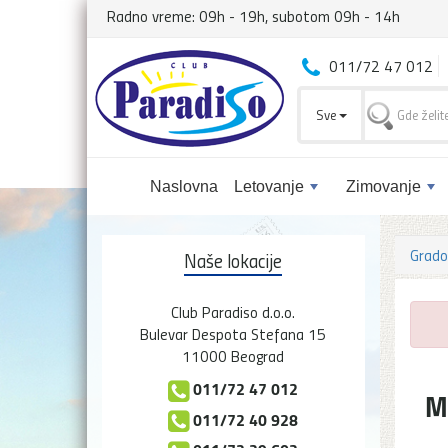
Radno vreme: 09h - 19h, subotom 09h - 14h
011/72 47 012
Sve
Naslovna
Letovanje
Zimovanje
Grado
Naše lokacije
Club Paradiso d.o.o.
Bulevar Despota Stefana 15
11000 Beograd
011/72 47 012
M
011/72 40 928