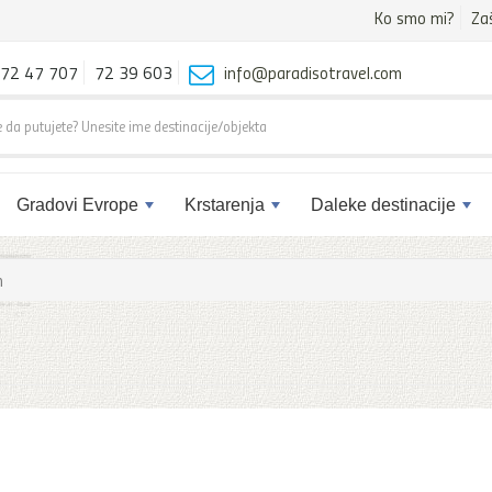
Ko smo mi?
Za
72 47 707
72 39 603
info@paradisotravel.com
Gradovi Evrope
Krstarenja
Daleke destinacije
m