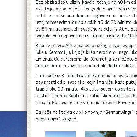
Bez obzira što u blizini Kavale, tačnije na 40 km od
avio linija. Avionom je iz Beograda moguće stići sa
autobusom. Sa aerodroma do glavne autobuske stani
letnjim mesecima ide na svakih 15 do 30 minuta, do
za 50 minuta prelazi navedenu relaciju. Iz Atine po
svakako vrlo nepovoljna u svakom smislu zato što k
Kada iz pravca Atine odnosno nekog drugog evropsk
luke u Keramotiju, koja je bliža aerodromu nego luk
Limenas. Od aerodroma do Keramotija se možete pr
kilometara, ova vožnja ne bi trebalo da traje duže
Putovanje iz Keramotija trajektom na Tasos (u Lim
zavisnosti od prevoznika, kojih ima više. Kada put
trajati oko 90 minuta. Ako auto-putem dolazite iz 
nastaviti prema Xanti-ju a zatim skrenuti prema Ke
minuta. Putovanje trajektom na Tasos iz Kavale im
Da kažemo i to da avio kompanija “Germanwings” iz N
nama najbliži Zagreb.