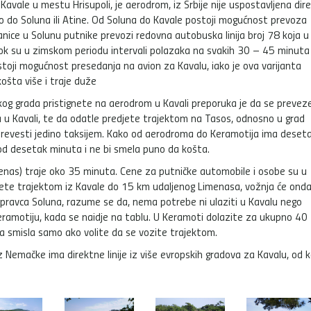
 Kavale u mestu Hrisupoli, je aerodrom, iz Srbije nije uspostavljena dir
mo do Soluna ili Atine. Od Soluna do Kavale postoji mogućnost prevoza
ce u Solunu putnike prevozi redovna autobuska linija broj 78 koja u
k su u zimskom periodu intervali polazaka na svakih 30 – 45 minuta 
stoji mogućnost presedanja na avion za Kavalu, iako je ova varijanta
ošta više i traje duže
og grada pristignete na aerodrom u Kavali preporuka je da se prevez
a u Kavali, te da odatle predjete trajektom na Tasos, odnosno u grad
evesti jedino taksijem. Kako od aerodroma do Keramotija ima deset
 od desetak minuta i ne bi smela puno da košta.
enas) traje oko 35 minuta. Cene za putničke automobile i osobe su u
ujete trajektom iz Kavale do 15 km udaljenog Limenasa, vožnja će ond
pravca Soluna, razume se da, nema potrebe ni ulaziti u Kavalu nego
ramotiju, kada se naidje na tablu. U Keramoti dolazite za ukupno 40
a smisla samo ako volite da se vozite trajektom.
emačke ima direktne linije iz više evropskih gradova za Kavalu, od ko