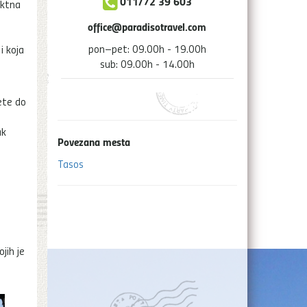
011/72 39 603
ektna
office@paradisotravel.com
pon–pet: 09.00h - 19.00h
i koja
sub: 09.00h - 14.00h
ete do
ak
Povezana mesta
Tasos
a
jih je