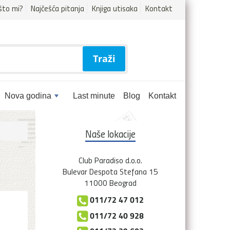
što mi?
Najčešća pitanja
Knjiga utisaka
Kontakt
Traži
Nova godina
Last minute
Blog
Kontakt
Naše lokacije
Club Paradiso d.o.o.
Bulevar Despota Stefana 15
11000 Beograd
011/72 47 012
011/72 40 928