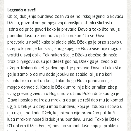
Legenda o sveći
Običaj dubljenja bundeva zasniva se na irskoj legendi o kovaču
Džeku, poznatom po njegovoj domišljatosti ali i škrtosti.
Jedna od priča govori kako je prevario Đavola tako što mu je
ponudio dušu u zamenu za piće i nakon što se Đavo
pretvorio u novčić kako bi platio piće, Džek ga je brzo stavio u
džep u kojem je bio krst, zbog kojeg se Đavo više nije mogao
vratiti u svoj oblik. Tek nakon što je Džeku obećao da neće
tražiti njegovu dušu još deset godina, Džek ga je izvadio iz
džepa. Nakon deset godina opet je prevario Đavola tako što
ga je zamolio da mu doda jabuku sa stabla, ali je na kori
stabla brzo nacrtao krst, tako da ga Đavo ponovno nije
mogao dohvatiti. Kada je Džek umro, nije bio primljen zbog
svog grešnog života u Raj, a na vratima Pakla dočekao ga je
Đavo i poslao natrag u mrak, a da ga se reši dao mu je komad
uglja. Džek je u džepu imao bundevu, koju je izdubio i stavio u
nju ugalj i od tada Džek, koji nikada nije pronašao put kući
luta mrakom noseći izdubljenu bundevu u ruci. Tako je Džek
O'Lantern (Džek Fenjer) postao simbol duše koja je prokleta i