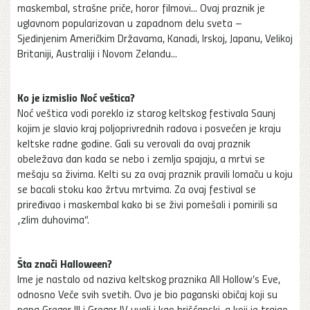
maskembal, strašne priče, horor filmovi... Ovaj praznik je
uglavnom popularizovan u zapadnom delu sveta –
Sjedinjenim Američkim Državama, Kanadi, Irskoj, Japanu, Velikoj
Britaniji, Australiji i Novom Zelandu...
Ko je izmislio Noć veštica?
Noć veštica vodi poreklo iz starog keltskog festivala Saunj
kojim je slavio kraj poljoprivrednih radova i posvećen je kraju
keltske radne godine. Gali su verovali da ovaj praznik
obeležava dan kada se nebo i zemlja spajaju, a mrtvi se
mešaju sa živima. Kelti su za ovaj praznik pravili lomaču u koju
se bacali stoku kao žrtvu mrtvima. Za ovaj festival se
priređivao i maskembal kako bi se živi pomešali i pomirili sa
„zlim duhovima“.
Šta znači Halloween?
Ime je nastalo od naziva keltskog praznika All Hollow’s Eve,
odnosno Veče svih svetih. Ovo je bio paganski običaj koji su
papa Gregor III i Gregor IV uveli i kao hrišćanski, a koji je trajao