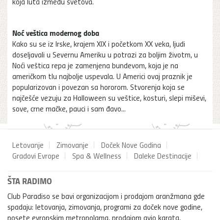
koja luta između svetova.
Noć veštica modernog doba
Kako su se iz Irske, krajem XIX i početkom XX veka, ljudi
doseljavali u Severnu Ameriku u potrazi za boljim životm, u
Noći veštica repa je zamenjena bundevom, koja je na
američkom tlu najbolje uspevala. U Americi ovaj praznik je
popularizovan i povezan sa hororom. Stvorenja koja se
najčešće vezuju za Halloween su veštice, kosturi, slepi miševi,
sove, crne mačke, pauci i sam đavo...
Letovanje
Zimovanje
Doček Nove Godina
Gradovi Evrope
Spa & Wellness
Daleke Destinacije
ŠTA RADIMO
Club Paradiso se bavi organizacijom i prodajom aranžmana gde
spadaju: letovanja, zimovanja, programi za doček nove godine,
posete evropskim metropolama, prodajom avio karata,