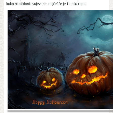
kako bi otklonili sujeverje, najčešće je to bila repa.