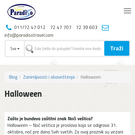
T
011/72 47 012
72 47 707
72 39 603
info@paradisotravel.com
Traži
Sve
Blog
Zanimljivosti i obaveštenja
Halloween
Halloween
Zašto je bundeva zaštitni znak Noći veštica?
Halloween – Noć veštica je proslava koja se odigrava 31.
oktobra, noć pre dana Svih svetih. Za ovaj praznik su vezani