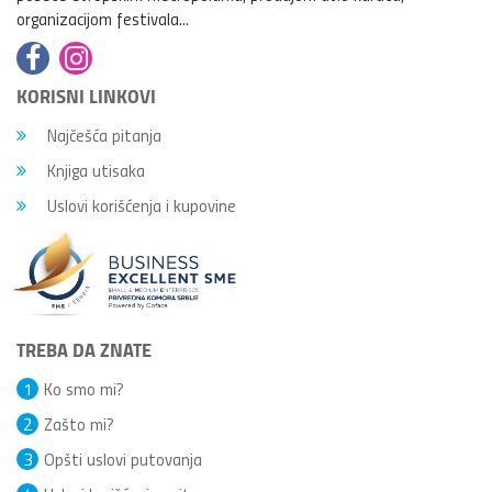
organizacijom festivala...
KORISNI LINKOVI
Najčešća pitanja
Knjiga utisaka
Uslovi korišćenja i kupovine
TREBA DA ZNATE
1
Ko smo mi?
2
Zašto mi?
3
Opšti uslovi putovanja