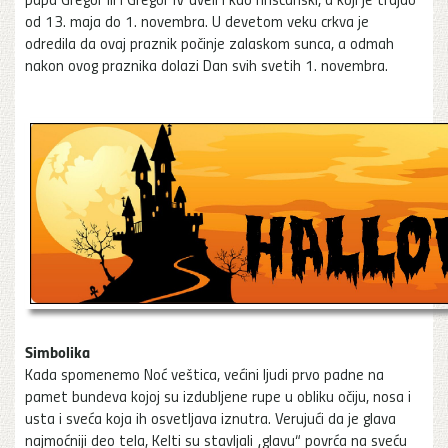
od 13. maja do 1. novembra. U devetom veku crkva je
odredila da ovaj praznik počinje zalaskom sunca, a odmah
nakon ovog praznika dolazi Dan svih svetih 1. novembra.
Simbolika
Kada spomenemo Noć veštica, većini ljudi prvo padne na
pamet bundeva kojoj su izdubljene rupe u obliku očiju, nosa i
usta i sveća koja ih osvetljava iznutra. Verujući da je glava
najmoćniji deo tela, Kelti su stavljali „glavu“ povrća na sveću