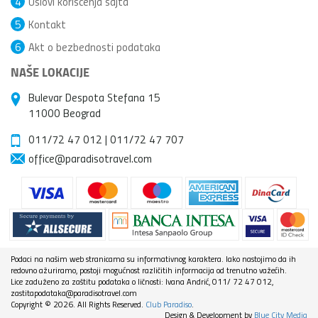
4
Uslovi korišćenja sajta
5
Kontakt
6
Akt o bezbednosti podataka
NAŠE LOKACIJE
Bulevar Despota Stefana 15
11000 Beograd
011/72 47 012
|
011/72 47 707
office@paradisotravel.com
Podaci na našim web stranicama su informativnog karaktera. Iako nastojimo da ih
redovno ažuriramo, postoji mogućnost različitih informacija od trenutno važećih.
Lice zaduženo za zaštitu podataka o ličnosti: Ivana Andrić, 011/ 72 47 012,
zastitapodataka@paradisotravel.com
Copyright © 2026. All Rights Reserved.
Club Paradiso
.
Design & Development by
Blue City Media