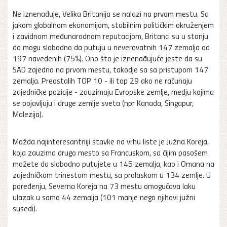
Ne iznenađuje, Velika Britanija se nalazi na prvom mestu. Sa
jakom globalnom ekonomijom, stabilnim političkim okruženjem
i zavidnom međunarodnom reputacijom, Britanci su u stanju
da mogu slobodno da putuju u neverovatnih 147 zemalja od
197 navedenih (75%). Ono što je iznenađujuće jeste da su
SAD zajedno na prvom mestu, takodje sa sa pristupom 147
zemalja. Preostalih TOP 10 - ili top 29 ako ne računaju
zajedničke pozicije - zauzimaju Evropske zemlje, medju kojima
se pojavljuju i druge zemlje sveta (npr Kanada, Singapur,
Malezija).
Možda najinteresantniji stavke na vrhu liste je Južna Koreja,
koja zauzima drugo mesto sa Francuskom, sa čijim pasošem
možete da slobodno putujete u 145 zemalja, kao i Omana na
zajedničkom trinestom mestu, sa prolaskom u 134 zemlje. U
poređenju, Severna Koreja na 73 mestu omogućava laku
ulazak u samo 44 zemalja (101 manje nego njihovi južni
susedi).