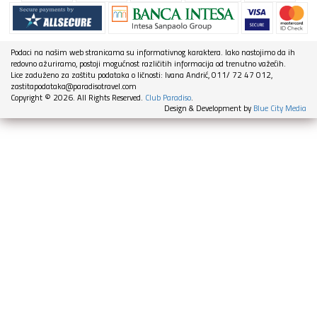
Podaci na našim web stranicama su informativnog karaktera. Iako nastojimo da ih
redovno ažuriramo, postoji mogućnost različitih informacija od trenutno važećih.
Lice zaduženo za zaštitu podataka o ličnosti: Ivana Andrić, 011/ 72 47 012,
zastitapodataka@paradisotravel.com
Copyright © 2026. All Rights Reserved.
Club Paradiso
.
Design & Development by
Blue City Media