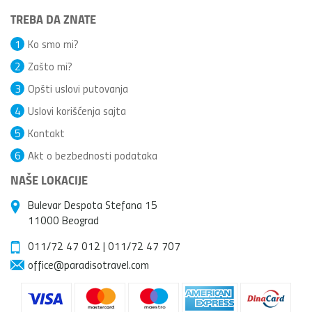
TREBA DA ZNATE
1
Ko smo mi?
2
Zašto mi?
3
Opšti uslovi putovanja
4
Uslovi korišćenja sajta
5
Kontakt
6
Akt o bezbednosti podataka
NAŠE LOKACIJE
Bulevar Despota Stefana 15
11000 Beograd
011/72 47 012
|
011/72 47 707
office@paradisotravel.com