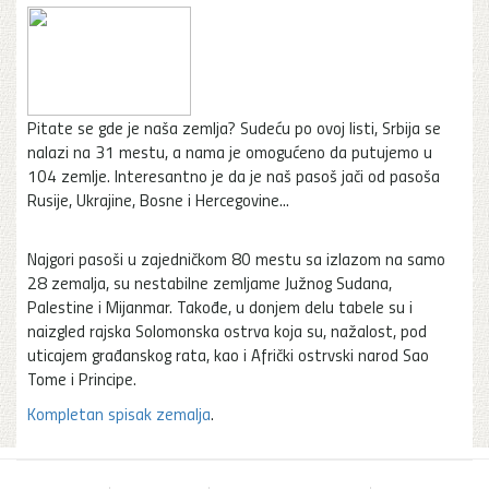
Pitate se gde je naša zemlja? Sudeću po ovoj listi, Srbija se
nalazi na 31 mestu, a nama je omogućeno da putujemo u
104 zemlje. Interesantno je da je naš pasoš jači od pasoša
Rusije, Ukrajine, Bosne i Hercegovine...
Najgori pasoši u zajedničkom 80 mestu sa izlazom na samo
28 zemalja, su nestabilne zemljame Južnog Sudana,
Palestine i Mijanmar. Takođe, u donjem delu tabele su i
naizgled rajska Solomonska ostrva koja su, nažalost, pod
uticajem građanskog rata, kao i Afrički ostrvski narod Sao
Tome i Principe.
Kompletan spisak zemalja
.