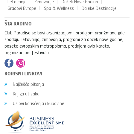
Letovanje
Zimovanje
Doček Nove Godina
Gradovi Evrope
Spa & Wellness
Daleke Destinacije
ŠTA RADIMO
Club Paradiso se bavi organizacijom i prodajom aranžmana gde
spadaju: letovanja, zimovanja, programi za doček nove godine,
posete evropskim metropolama, prodajom avio karata,
organizacijom festivala...
KORISNI LINKOVI
Najčešća pitanja
Knjiga utisaka
Uslovi korišćenja i kupovine