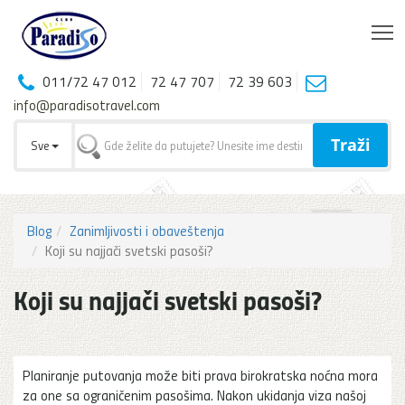
T
011/72 47 012
72 47 707
72 39 603
info@paradisotravel.com
Traži
Sve
Blog
Zanimljivosti i obaveštenja
Koji su najjači svetski pasoši?
Koji su najjači svetski pasoši?
Planiranje putovanja može biti prava birokratska noćna mora
za one sa ograničenim pasošima. Nakon ukidanja viza našoj