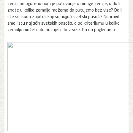
zemlji omogućeno nam je putovanje u mnoge zemlje, a da li
znate u koliko zemalja možemo da putujemo bez vize? Da li
ste se ikada zapitali koji su najjači svetski pasoši? Napravili
smo listu najjačih svetskih pasoša, a po kriterijumu u koliko
zemalja možete da putujete bez vize. Pa da pogledamo