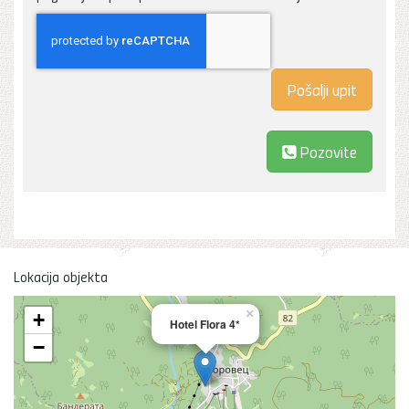
Pozovite
Lokacija objekta
×
+
Hotel Flora 4*
−