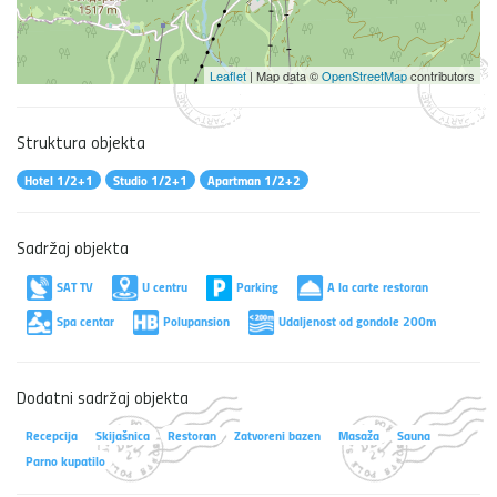
Leaflet
| Map data ©
OpenStreetMap
contributors
Struktura objekta
Hotel 1/2+1
Studio 1/2+1
Apartman 1/2+2
Sadržaj objekta
SAT TV
U centru
Parking
A la carte restoran
Spa centar
Polupansion
Udaljenost od gondole 200m
Dodatni sadržaj objekta
Recepcija
Skijašnica
Restoran
Zatvoreni bazen
Masaža
Sauna
Parno kupatilo