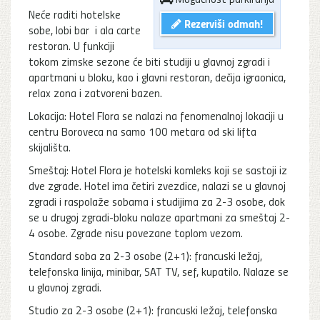
Neće raditi hotelske
Rezerviši odmah!
sobe, lobi bar i ala carte
restoran. U funkciji
tokom zimske sezone će biti studiji u glavnoj zgradi i
apartmani u bloku, kao i glavni restoran, dečija igraonica,
relax zona i zatvoreni bazen.
Lokacija: Hotel Flora se nalazi na fenomenalnoj lokaciji u
centru Boroveca na samo 100 metara od ski lifta
skijališta.
Smeštaj: Hotel Flora je hotelski komleks koji se sastoji iz
dve zgrade. Hotel ima četiri zvezdice, nalazi se u glavnoj
zgradi i raspolaže sobama i studijima za 2-3 osobe, dok
se u drugoj zgradi-bloku nalaze apartmani za smeštaj 2-
4 osobe. Zgrade nisu povezane toplom vezom.
Standard soba za 2-3 osobe (2+1): francuski ležaj,
telefonska linija, minibar, SAT TV, sef, kupatilo. Nalaze se
u glavnoj zgradi.
Studio za 2-3 osobe (2+1): francuski ležaj, telefonska