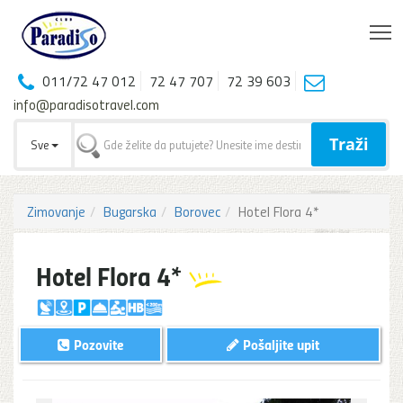
T
011/72 47 012
72 47 707
72 39 603
info@paradisotravel.com
Traži
Sve
Zimovanje
Bugarska
Borovec
Hotel Flora 4*
Hotel Flora 4*
Pozovite
Pošaljite upit