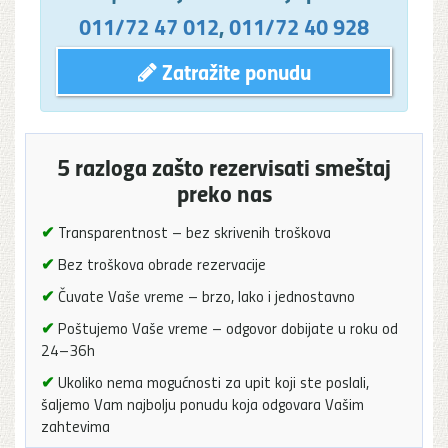
011/72 47 012
,
011/72 40 928
Zatražite ponudu
5 razloga zašto rezervisati smeštaj
preko nas
✔
Transparentnost – bez skrivenih troškova
✔
Bez troškova obrade rezervacije
✔
Čuvate Vaše vreme – brzo, lako i jednostavno
✔
Poštujemo Vaše vreme – odgovor dobijate u roku od
24–36h
✔
Ukoliko nema mogućnosti za upit koji ste poslali,
šaljemo Vam najbolju ponudu koja odgovara Vašim
zahtevima