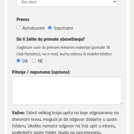
Prevoz
Autobusom
Sopstveni
Da li želite da primate obaveštenja?
Saglasan sam da primam reklamni materijal (ponude TA
Club Paradiso), na e-mail, kućnu adresu ili mobilni telefon
DA
NE
Pitanje / napomena (opciono):
Važno:
Usled velikog broja upita na koje odgovaramo na
dnevnom nivou, moguće je da odgovor dobijete u spam
folderu. Ukoliko nemate odgovor na Vaš upit u inboxu,
pogledajte spam folder. Hvala na razumevanju.