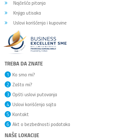
Najčešća pitanja
Knjiga utisaka
Uslovi korišćenja i kupovine
TREBA DA ZNATE
1
Ko smo mi?
2
Zašto mi?
3
Opšti uslovi putovanja
4
Uslovi korišćenja sajta
5
Kontakt
6
Akt o bezbednosti podataka
NAŠE LOKACIJE