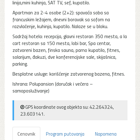
linija,mini kuhinja, SAT TV, sef, kupatilo.
Apartman za 2-4 osobe (2+2): spavaća soba sa
francuskim ležajem, dnevni boravak sa sofom na
razvlačenje, kuhinja, kupatilo. Nalaze se u bloku.
Sadržaj hotela: recepcija, glavni restoran 350 mesta, a la
cart restoran sa 150 mesta, lobi bar, Spa centar,
zatvoreni bazen, finska sauna, parno kupatilo, fitnes,
solarijum, đakuzi, dve konferencijske sale, skijašnica,
parking.
Besplatne usluge: korišćenje zatvorenog bazena, fitnes.
Ishrana: Polupansion (doručak i večera –
samoposluživanje)
GPS koordinate ovog objekta su: 42.264324,
23.603141.
Cenovnik
Program putovanja
Napomena