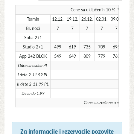
Cene sa uključenih 10 % POPUSTA i
Termin
12.12.
19.12.
26.12.
02.01.
09.01.
16.0
Br. noći
7
7
7
7
7
7
Soba 2+1
–
–
–
–
–
–
Studio 2+1
499
619
735
709
699
69
App 2+2 BLOK
549
649
809
779
769
76
Odrasla osoba PL
I dete 2-11.99 PL
II dete 2-11.99 PL
POPUST 
Deca do 1.99
Cene su izražene u evrima 
Za informacije i rezervacije pozovite