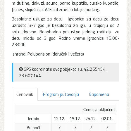
m dužine, đakuzi, sauna, parno kupatilo, tursko kupatilo,
fitnes, skijašnica, WiFi internet u lobiju, parking.
Besplatne usluge za decu: Igraonica za decu za decu
uzrasta 3-7 god je besplatna za igru u trajanju od 2
sata dnevno. Neophodno prisustvo jednog roditelja za
decu mlađu od 3 god. Radno vreme igraonice 15:00-
23:00h
Ishrana: Polupansion (doručak i večera)
GPS koordinate ovog objekta su: 42.265154,
23.607144.
Cenovnik
Program putovanja
Napomena
Cene sa uključenih 5 % PO
Termin
12.12.
19.12.
26.12.
02.01.
09.01.
Br. noći
7
7
7
7
7