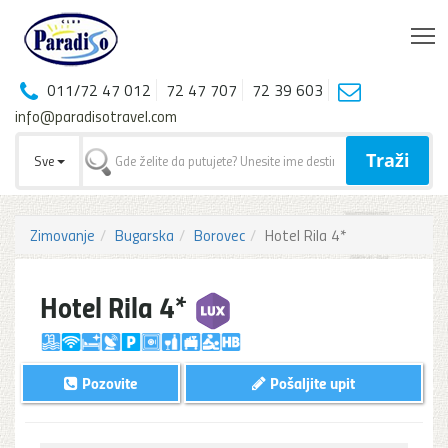
T
011/72 47 012
72 47 707
72 39 603
info@paradisotravel.com
Traži
Sve
Zimovanje
Bugarska
Borovec
Hotel Rila 4*
Hotel Rila 4*
Pozovite
Pošaljite upit