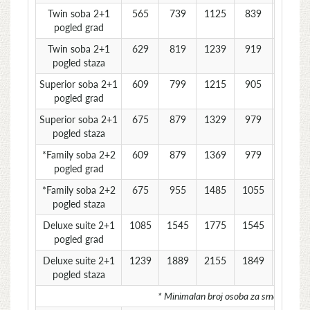
Twin soba 2+1
565
739
1125
839
779
pogled grad
Twin soba 2+1
629
819
1239
919
855
pogled staza
Superior soba 2+1
609
799
1215
905
839
pogled grad
Superior soba 2+1
675
879
1329
979
919
pogled staza
*Family soba 2+2
609
879
1369
979
879
pogled grad
*Family soba 2+2
675
955
1485
1055
955
pogled staza
Deluxe suite 2+1
1085
1545
1775
1545
1485
pogled grad
Deluxe suite 2+1
1239
1889
2155
1849
1715
pogled staza
* Minimalan broj osoba za smeštaj u Fami