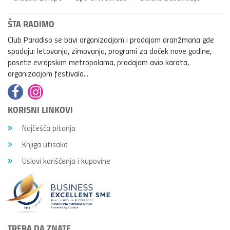
ŠTA RADIMO
Club Paradiso se bavi organizacijom i prodajom aranžmana gde
spadaju: letovanja, zimovanja, programi za doček nove godine,
posete evropskim metropolama, prodajom avio karata,
organizacijom festivala...
KORISNI LINKOVI
Najčešća pitanja
Knjiga utisaka
Uslovi korišćenja i kupovine
TREBA DA ZNATE