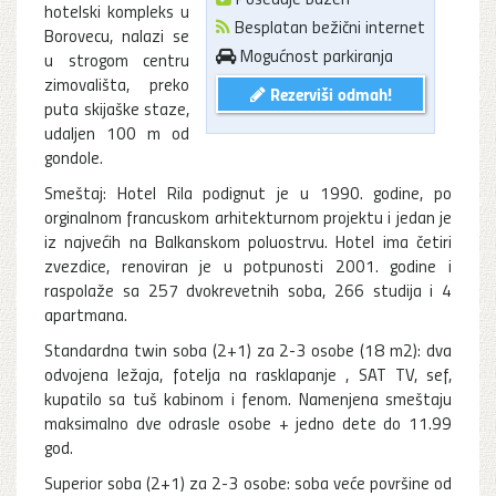
hotelski kompleks u
Besplatan bežični internet
Borovecu, nalazi se
Mogućnost parkiranja
u strogom centru
zimovališta, preko
Rezerviši odmah!
puta skijaške staze,
udaljen 100 m od
gondole.
Smeštaj: Hotel Rila podignut je u 1990. godine, po
orginalnom francuskom arhitekturnom projektu i jedan je
iz najvećih na Balkanskom poluostrvu. Hotel ima četiri
zvezdice, renoviran je u potpunosti 2001. godine i
raspolaže sa 257 dvokrevetnih soba, 266 studija i 4
apartmana.
Standardna twin soba (2+1) za 2-3 osobe (18 m2): dva
odvojena ležaja, fotelja na rasklapanje , SAT TV, sef,
kupatilo sa tuš kabinom i fenom. Namenjena smeštaju
maksimalno dve odrasle osobe + jedno dete do 11.99
god.
Superior soba (2+1) za 2-3 osobe: soba veće površine od