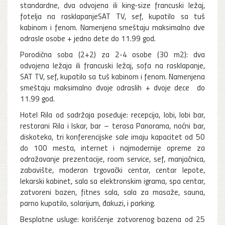
standardne, dva odvojena ili king-size francuski ležaj,
fotelja na rasklapanjeSAT TV, sef, kupatilo sa tuš
kabinom i fenom. Namenjena smeštaju maksimalno dve
odrasle osobe + jedno dete do 11.99 god.
Porodična soba (2+2) za 2-4 osobe (30 m2): dva
odvojena ležaja ili francuski ležaj, sofa na rasklapanje,
SAT TV, sef, kupatilo sa tuš kabinom i fenom. Namenjena
smeštaju maksimalno dvoje odraslih + dvoje dece do
11.99 god.
Hotel Rila od sadržaja poseduje: recepcija, lobi, lobi bar,
restorani Rila i Iskar, bar – terasa Panorama, noćni bar,
diskoteka, tri konferencijske sale imaju kapacitet od 50
do 100 mesta, internet i najmodernije opreme za
odražavanje prezentacije, room service, sef, manjačnica,
zabavište, moderan trgovački centar, centar lepote,
lekarski kabinet, sala sa elektronskim igrama, spa centar,
zatvoreni bazen, fitnes sala, sala za masaže, sauna,
parno kupatilo, solarijum, đakuzi, i parking.
Besplatne usluge: korišćenje zatvorenog bazena od 25