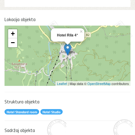
Lokacija objekta
×
+
Hotel Rila 4*
−
Leaflet
| Map data ©
OpenStreetMap
contributors
Struktura objekta
Hotel Standard room
Hotel Studio
Sadržaj objekta