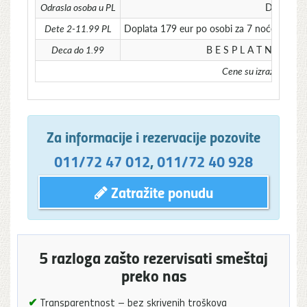
Odrasla osoba u PL
Doplata 3
Dete 2-11.99 PL
Doplata 179 eur po osobi za 7 noćenja – u T
Deca do 1.99
B E S P L A T N O, osim
Cene su izražene u 
Za informacije i rezervacije pozovite
011/72 47 012
,
011/72 40 928
Zatražite ponudu
5 razloga zašto rezervisati smeštaj
preko nas
✔
Transparentnost – bez skrivenih troškova