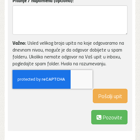
Pitanje / napomena (opciono):
Važno:
Usled velikog broja upita na koje odgovaramo na
dnevnom nivou, moguće je da odgovor dobijete u spam
folderu. Ukoliko nemate odgovor na Vaš upit u inboxu,
pogledajte spam folder. Hvala na razumevanju.
Pozovite