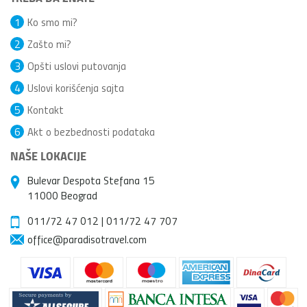
1
Ko smo mi?
2
Zašto mi?
3
Opšti uslovi putovanja
4
Uslovi korišćenja sajta
5
Kontakt
6
Akt o bezbednosti podataka
NAŠE LOKACIJE
Bulevar Despota Stefana 15
11000 Beograd
011/72 47 012
|
011/72 47 707
office@paradisotravel.com