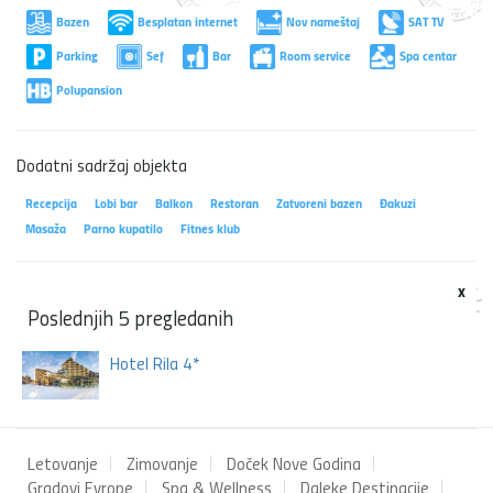
Bazen
Besplatan internet
Nov nameštaj
SAT TV
Parking
Sef
Bar
Room service
Spa centar
Polupansion
Dodatni sadržaj objekta
Recepcija
Lobi bar
Balkon
Restoran
Zatvoreni bazen
Đakuzi
Masaža
Parno kupatilo
Fitnes klub
x
Poslednjih 5 pregledanih
Hotel Rila 4*
Letovanje
Zimovanje
Doček Nove Godina
Gradovi Evrope
Spa & Wellness
Daleke Destinacije