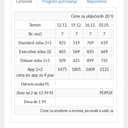
Cenovnik
Program putovanja
Napomena
Cene sa uključenih 20 % POPUSTA
Termin
12.12.
19.12.
26.12.
02.01.
09.01.
Br. noći
7
7
7
7
7
Standard soba 2+1
425
519
769
619
589
Executive soba (2)
465
569
835
669
645
Deluxe soba 2+1
509
625
899
735
705
App 2+2
1475
1805
2609
2125
2035
cena po app za 4 pax
Odrasla osoba PL
Dete od 2 do 12.99 PL
POPUST 75 % – 
Deca do 1.99
Cene su izražene u evrima, po osobi u sobi, odno