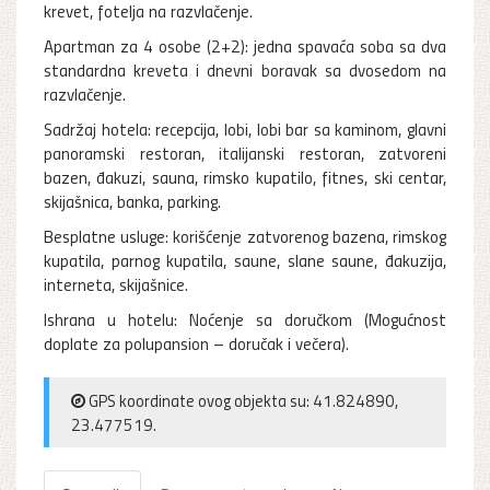
krevet, fotelja na razvlačenje.
Apartman za 4 osobe (2+2): jedna spavaća soba sa dva
standardna kreveta i dnevni boravak sa dvosedom na
razvlačenje.
Sadržaj hotela: recepcija, lobi, lobi bar sa kaminom, glavni
panoramski restoran, italijanski restoran, zatvoreni
bazen, đakuzi, sauna, rimsko kupatilo, fitnes, ski centar,
skijašnica, banka, parking.
Besplatne usluge: korišćenje zatvorenog bazena, rimskog
kupatila, parnog kupatila, saune, slane saune, đakuzija,
interneta, skijašnice.
Ishrana u hotelu: Noćenje sa doručkom (Mogućnost
doplate za polupansion – doručak i večera).
GPS koordinate ovog objekta su: 41.824890,
23.477519.