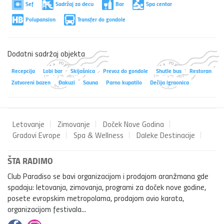
Sef
Sadržaj za decu
Bar
Spa centar
Polupansion
Transfer do gondole
Dodatni sadržaj objekta
Recepcija
Lobi bar
Skijašnica
Prevoz do gondole
Shutle bus
Restoran
Zatvoreni bazen
Đakuzi
Sauna
Parno kupatilo
Dečija igraonica
Letovanje
Zimovanje
Doček Nove Godina
Gradovi Evrope
Spa & Wellness
Daleke Destinacije
ŠTA RADIMO
Club Paradiso se bavi organizacijom i prodajom aranžmana gde
spadaju: letovanja, zimovanja, programi za doček nove godine,
posete evropskim metropolama, prodajom avio karata,
organizacijom festivala...