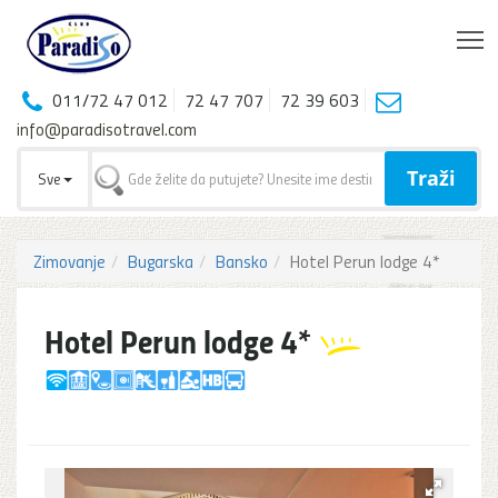
T
011/72 47 012
72 47 707
72 39 603
info@paradisotravel.com
Traži
Sve
Zimovanje
Bugarska
Bansko
Hotel Perun lodge 4*
Hotel Perun lodge 4*