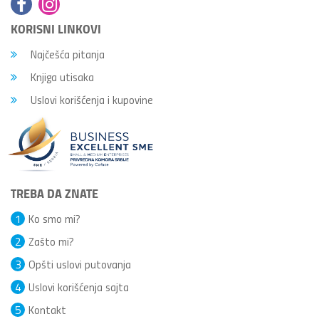
KORISNI LINKOVI
Najčešća pitanja
Knjiga utisaka
Uslovi korišćenja i kupovine
TREBA DA ZNATE
1
Ko smo mi?
2
Zašto mi?
3
Opšti uslovi putovanja
4
Uslovi korišćenja sajta
5
Kontakt