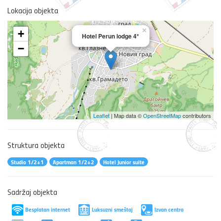
Lokacija objekta
×
+
Hotel Perun lodge 4*
−
Leaflet
| Map data ©
OpenStreetMap
contributors
Struktura objekta
Studio 1/2+1
Apartman 1/2+2
Hotel Junior suite
Sadržaj objekta
Besplatan internet
Luksuzni smeštaj
Izvan centra