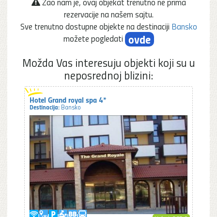
Žao nam je, ovaj objekat trenutno ne prima
rezervacije na našem sajtu.
Sve trenutno dostupne objekte na destinaciji
Bansko
ovde
možete pogledati
Možda Vas interesuju objekti koji su u
neposrednoj blizini:
Hotel Grand royal spa 4*
Destinacija:
Bansko