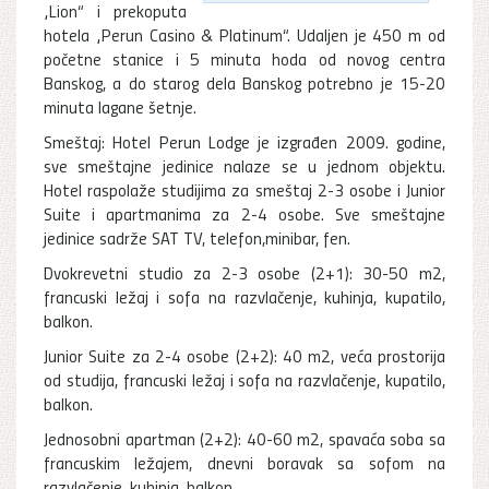
„Lion“ i prekoputa
hotela „Perun Casino & Platinum“. Udaljen je 450 m od
početne stanice i 5 minuta hoda od novog centra
Banskog, a do starog dela Banskog potrebno je 15-20
minuta lagane šetnje.
Smeštaj: Hotel Perun Lodge je izgrađen 2009. godine,
sve smeštajne jedinice nalaze se u jednom objektu.
Hotel raspolaže studijima za smeštaj 2-3 osobe i Junior
Suite i apartmanima za 2-4 osobe. Sve smeštajne
jedinice sadrže SAT TV, telefon,minibar, fen.
Dvokrevetni studio za 2-3 osobe (2+1): 30-50 m2,
francuski ležaj i sofa na razvlačenje, kuhinja, kupatilo,
balkon.
Junior Suite za 2-4 osobe (2+2): 40 m2, veća prostorija
od studija, francuski ležaj i sofa na razvlačenje, kupatilo,
balkon.
Jednosobni apartman (2+2): 40-60 m2, spavaća soba sa
francuskim ležajem, dnevni boravak sa sofom na
razvlačenje, kuhinja, balkon.