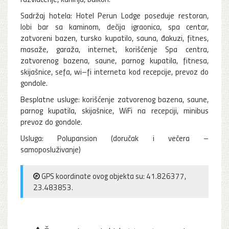
Sadržaj hotela: Hotel Perun Lodge poseduje restoran,
lobi bar sa kaminom, dečija igraonica, spa centar,
zatvoreni bazen, tursko kupatilo, sauna, đakuzi, fitnes,
masaže, garaža, internet, korišćenje Spa centra,
zatvorenog bazena, saune, parnog kupatila, fitnesa,
skijašnice, sefa, wi–fi interneta kod recepcije, prevoz do
gondole.
Besplatne usluge: korišćenje zatvorenog bazena, saune,
parnog kupatila, skijašnice, WiFi na recepciji, minibus
prevoz do gondole.
Usluga: Polupansion (doručak i večera –
samoposluživanje)
GPS koordinate ovog objekta su: 41.826377,
23.483853.