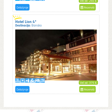
Već od: 265 €
Detaljnije
Rezerviši
Hotel Lion 4*
Destinacija:
Bansko
Već od: 375 €
Detaljnije
Rezerviši