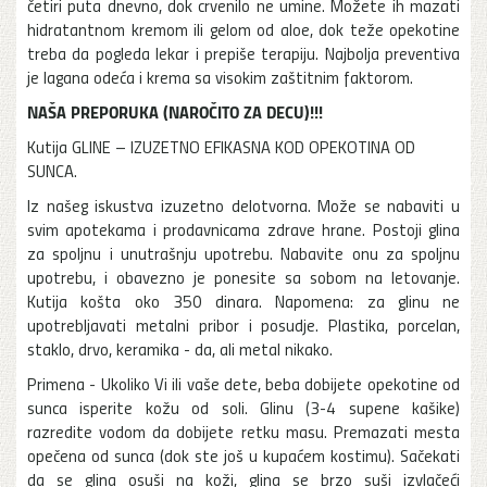
četiri puta dnevno, dok crvenilo ne umine. Možete ih mazati
hidratantnom kremom ili gelom od aloe, dok teže opekotine
treba da pogleda lekar i prepiše terapiju. Najbolja preventiva
je lagana odeća i krema sa visokim zaštitnim faktorom.
NAŠA PREPORUKA (NAROČITO ZA DECU)!!!
Kutija GLINE – IZUZETNO EFIKASNA KOD OPEKOTINA OD
SUNCA.
Iz našeg iskustva izuzetno delotvorna. Može se nabaviti u
svim apotekama i prodavnicama zdrave hrane. Postoji glina
za spoljnu i unutrašnju upotrebu. Nabavite onu za spoljnu
upotrebu, i obavezno je ponesite sa sobom na letovanje.
Kutija košta oko 350 dinara. Napomena: za glinu ne
upotrebljavati metalni pribor i posudje. Plastika, porcelan,
staklo, drvo, keramika - da, ali metal nikako.
Primena - Ukoliko Vi ili vaše dete, beba dobijete opekotine od
sunca isperite kožu od soli. Glinu (3-4 supene kašike)
razredite vodom da dobijete retku masu. Premazati mesta
opečena od sunca (dok ste još u kupaćem kostimu). Sačekati
da se glina osuši na koži, glina se brzo suši izvlačeći