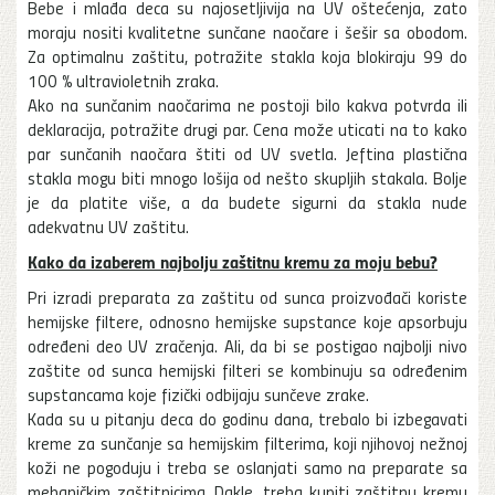
Bebe i mlađa deca su najosetljivija na UV oštećenja, zato
moraju nositi kvalitetne sunčane naočare i šešir sa obodom.
Za optimalnu zaštitu, potražite stakla koja blokiraju 99 do
100 % ultravioletnih zraka.
Ako na sunčanim naočarima ne postoji bilo kakva potvrda ili
deklaracija, potražite drugi par. Cena može uticati na to kako
par sunčanih naočara štiti od UV svetla. Jeftina plastična
stakla mogu biti mnogo lošija od nešto skupljih stakala. Bolje
je da platite više, a da budete sigurni da stakla nude
adekvatnu UV zaštitu.
Kako da izaberem najbolju zaštitnu kremu za moju bebu?
Pri izradi preparata za zaštitu od sunca proizvođači koriste
hemijske filtere, odnosno hemijske supstance koje apsorbuju
određeni deo UV zračenja. Ali, da bi se postigao najbolji nivo
zaštite od sunca hemijski filteri se kombinuju sa određenim
supstancama koje fizički odbijaju sunčeve zrake.
Kada su u pitanju deca do godinu dana, trebalo bi izbegavati
kreme za sunčanje sa hemijskim filterima, koji njihovoj nežnoj
koži ne pogoduju i treba se oslanjati samo na preparate sa
mehaničkim zaštitnicima. Dakle, treba kupiti zaštitnu kremu