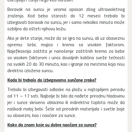
Boravak na suncu je veoma opasan zbog ultravioletnog
zračenja. Kod beba starosti do 12 meseci trebalo bi
izbegavati boravak na suncu, jer i samo nekoliko minuta može
ozbiljno da ošteti njihovu kožu.
Ako je dete starije, može da se igra na suncu, ali uz obaveznu
opremu: šešir, majica i krema sa visokim faktorom.
Najefikasnija zaštita je nanošenje zaštitnih krema za bebe
sa visokim faktorom i unos dovoljnih količina sveže tečnosti
na svakih 20 do 30 minuta, kao i igranje na mestima koja nisu
direktno izložena suncu.
Kada bi trebalo da izbegavamo sunčane zrake?
Trebalo bi izbegavati odlaske na plažu u najtoplijem periodu
od 11 – 17 sati. Najbolje bi bilo da nađete prirodnu hladovinu
jer i sunce skriveno oblacima ili indirektna toplota može da
naškodi maloj bebi. Šešir od prirodnih materijala i svetle boje
su obavezni, kao i naočare za sunce.
Kako da znam koje su dobre naočare za sunce?