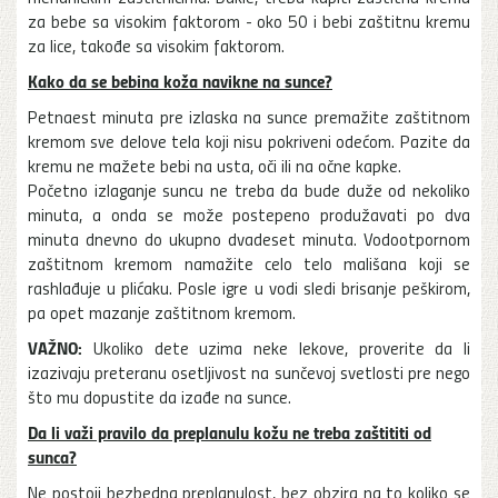
za bebe sa visokim faktorom - oko 50 i bebi zaštitnu kremu
za lice, takođe sa visokim faktorom.
Kako da se bebina koža navikne na sunce?
Petnaest minuta pre izlaska na sunce premažite zaštitnom
kremom sve delove tela koji nisu pokriveni odećom. Pazite da
kremu ne mažete bebi na usta, oči ili na očne kapke.
Početno izlaganje suncu ne treba da bude duže od nekoliko
minuta, a onda se može postepeno produžavati po dva
minuta dnevno do ukupno dvadeset minuta. Vodootpornom
zaštitnom kremom namažite celo telo mališana koji se
rashlađuje u plićaku. Posle igre u vodi sledi brisanje peškirom,
pa opet mazanje zaštitnom kremom.
VAŽNO:
Ukoliko dete uzima neke lekove, proverite da li
izazivaju preteranu osetljivost na sunčevoj svetlosti pre nego
što mu dopustite da izađe na sunce.
Da li važi pravilo da preplanulu kožu ne treba zaštititi od
sunca?
Ne postoji bezbedna preplanulost, bez obzira na to koliko se