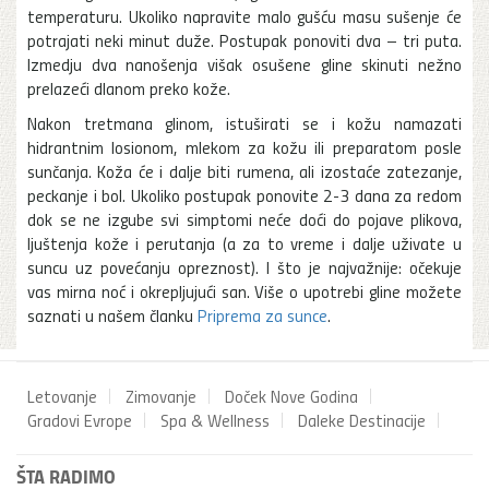
temperaturu. Ukoliko napravite malo gušću masu sušenje će
potrajati neki minut duže. Postupak ponoviti dva – tri puta.
Izmedju dva nanošenja višak osušene gline skinuti nežno
prelazeći dlanom preko kože.
Nakon tretmana glinom, istuširati se i kožu namazati
hidrantnim losionom, mlekom za kožu ili preparatom posle
sunčanja. Koža će i dalje biti rumena, ali izostaće zatezanje,
peckanje i bol. Ukoliko postupak ponovite 2-3 dana za redom
dok se ne izgube svi simptomi neće doći do pojave plikova,
ljuštenja kože i perutanja (a za to vreme i dalje uživate u
suncu uz povećanju opreznost). I što je najvažnije: očekuje
vas mirna noć i okrepljujući san. Više o upotrebi gline možete
saznati u našem članku
Priprema za sunce
.
Letovanje
Zimovanje
Doček Nove Godina
Gradovi Evrope
Spa & Wellness
Daleke Destinacije
ŠTA RADIMO