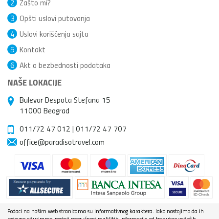
2
Zašto mi?
3
Opšti uslovi putovanja
4
Uslovi korišćenja sajta
5
Kontakt
6
Akt o bezbednosti podataka
NAŠE LOKACIJE
Bulevar Despota Stefana 15
11000 Beograd
011/72 47 012
|
011/72 47 707
office@paradisotravel.com
Podaci na našim web stranicama su informativnog karaktera. Iako nastojimo da ih
redovno ažuriramo, postoji mogućnost različitih informacija od trenutno važećih.