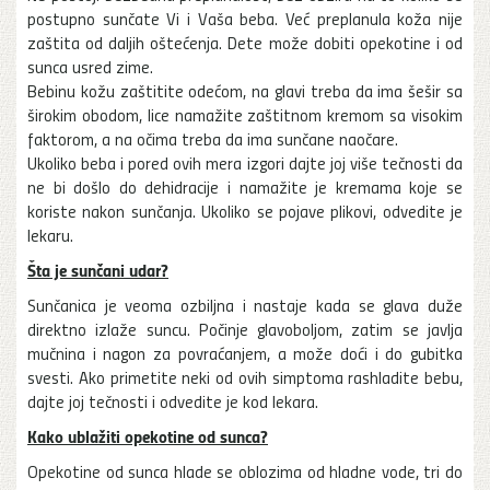
postupno sunčate Vi i Vaša beba. Već preplanula koža nije
zaštita od daljih oštećenja. Dete može dobiti opekotine i od
sunca usred zime.
Bebinu kožu zaštitite odećom, na glavi treba da ima šešir sa
širokim obodom, lice namažite zaštitnom kremom sa visokim
faktorom, a na očima treba da ima sunčane naočare.
Ukoliko beba i pored ovih mera izgori dajte joj više tečnosti da
ne bi došlo do dehidracije i namažite je kremama koje se
koriste nakon sunčanja. Ukoliko se pojave plikovi, odvedite je
lekaru.
Šta je sunčani udar?
Sunčanica je veoma ozbiljna i nastaje kada se glava duže
direktno izlaže suncu. Počinje glavoboljom, zatim se javlja
mučnina i nagon za povraćanjem, a može doći i do gubitka
svesti. Ako primetite neki od ovih simptoma rashladite bebu,
dajte joj tečnosti i odvedite je kod lekara.
Kako ublažiti opekotine od sunca?
Opekotine od sunca hlade se oblozima od hladne vode, tri do