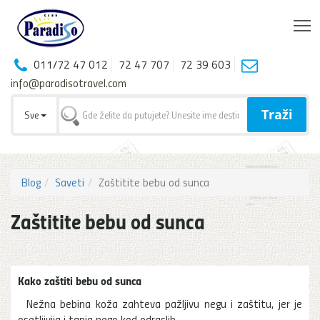
T
011/72 47 012
72 47 707
72 39 603
info@paradisotravel.com
Traži
Sve
Blog
Saveti
Zaštitite bebu od sunca
Zaštitite bebu od sunca
Kako zaštiti bebu od sunca
Nežna bebina koža zahteva pažljivu negu i zaštitu, jer je
osetljivija i tanja nego kod odraslih.