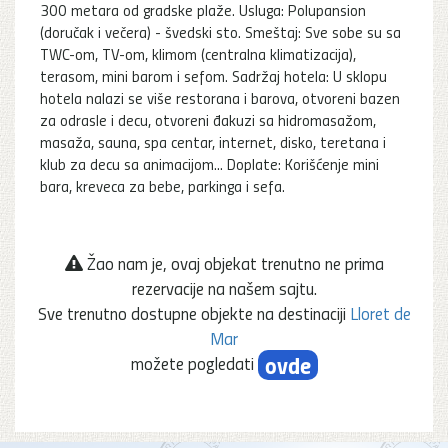
300 metara od gradske plaže. Usluga: Polupansion
(doručak i večera) - švedski sto. Smeštaj: Sve sobe su sa
TWC-om, TV-om, klimom (centralna klimatizacija),
terasom, mini barom i sefom. Sadržaj hotela: U sklopu
hotela nalazi se više restorana i barova, otvoreni bazen
za odrasle i decu, otvoreni đakuzi sa hidromasažom,
masaža, sauna, spa centar, internet, disko, teretana i
klub za decu sa animacijom... Doplate: Korišćenje mini
bara, kreveca za bebe, parkinga i sefa.
Žao nam je, ovaj objekat trenutno ne prima
rezervacije na našem sajtu.
Sve trenutno dostupne objekte na destinaciji
Lloret de
Mar
ovde
možete pogledati