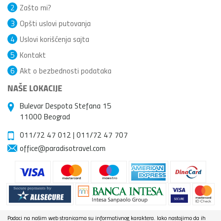
2
Zašto mi?
3
Opšti uslovi putovanja
4
Uslovi korišćenja sajta
5
Kontakt
6
Akt o bezbednosti podataka
NAŠE LOKACIJE
Bulevar Despota Stefana 15
11000 Beograd
011/72 47 012
|
011/72 47 707
office@paradisotravel.com
Podaci na našim web stranicama su informativnog karaktera. Iako nastojimo da ih