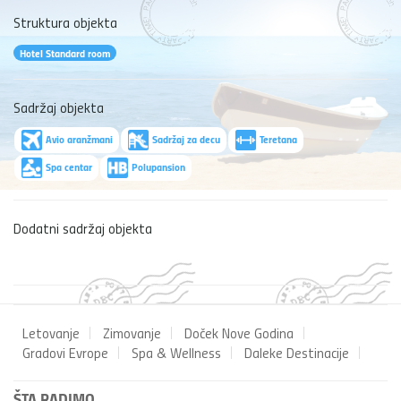
Struktura objekta
Hotel Standard room
Sadržaj objekta
Avio aranžmani
Sadržaj za decu
Teretana
Spa centar
Polupansion
Dodatni sadržaj objekta
Letovanje
Zimovanje
Doček Nove Godina
Gradovi Evrope
Spa & Wellness
Daleke Destinacije
ŠTA RADIMO