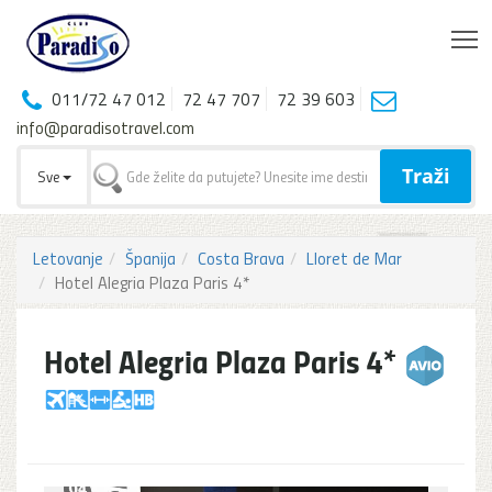
T
011/72 47 012
72 47 707
72 39 603
info@paradisotravel.com
Traži
Sve
Letovanje
Španija
Costa Brava
Lloret de Mar
Hotel Alegria Plaza Paris 4*
Hotel Alegria Plaza Paris 4*